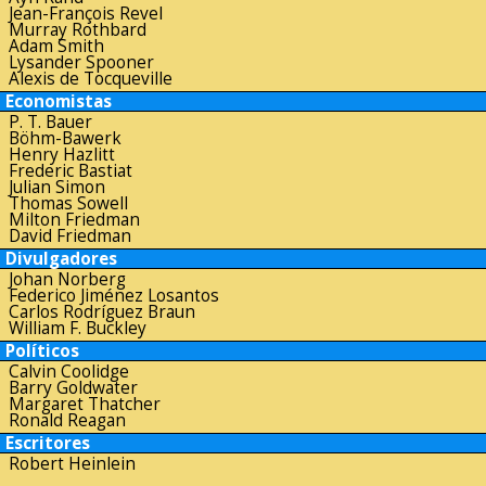
Jean-François Revel
Murray Rothbard
Adam Smith
Lysander Spooner
Alexis de Tocqueville
Economistas
P. T. Bauer
Böhm-Bawerk
Henry Hazlitt
Frederic Bastiat
Julian Simon
Thomas Sowell
Milton Friedman
David Friedman
Divulgadores
Johan Norberg
Federico Jiménez Losantos
Carlos Rodríguez Braun
William F. Buckley
Políticos
Calvin Coolidge
Barry Goldwater
Margaret Thatcher
Ronald Reagan
Escritores
Robert Heinlein