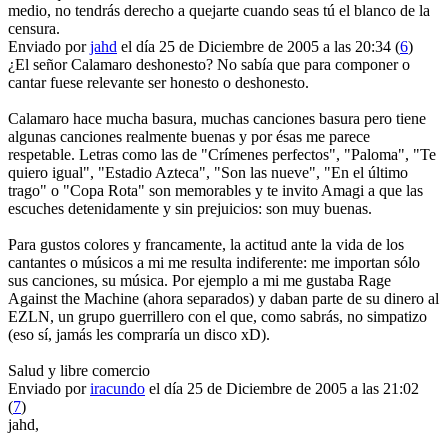
medio, no tendrás derecho a quejarte cuando seas tú el blanco de la
censura.
Enviado por
jahd
el día 25 de Diciembre de 2005 a las 20:34 (
6
)
¿El señor Calamaro deshonesto? No sabía que para componer o
cantar fuese relevante ser honesto o deshonesto.
Calamaro hace mucha basura, muchas canciones basura pero tiene
algunas canciones realmente buenas y por ésas me parece
respetable. Letras como las de "Crímenes perfectos", "Paloma", "Te
quiero igual", "Estadio Azteca", "Son las nueve", "En el último
trago" o "Copa Rota" son memorables y te invito Amagi a que las
escuches detenidamente y sin prejuicios: son muy buenas.
Para gustos colores y francamente, la actitud ante la vida de los
cantantes o músicos a mi me resulta indiferente: me importan sólo
sus canciones, su música. Por ejemplo a mi me gustaba Rage
Against the Machine (ahora separados) y daban parte de su dinero al
EZLN, un grupo guerrillero con el que, como sabrás, no simpatizo
(eso sí, jamás les compraría un disco xD).
Salud y libre comercio
Enviado por
iracundo
el día 25 de Diciembre de 2005 a las 21:02
(
7
)
jahd,