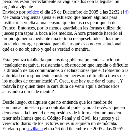
personas están perfectamente salvaguardados con la legislación
orgánica vigente.
Enviado por
poldec
el día 25 de Diciembre de 2005 a las 22:32 (
14
)
Me causa vergüenza ajena el esfuerzo que hacen algunos para
justificar la vuelta a una censura que incluso es peor que la de
Franco. Entonces, por lo menos guardaban las formas utilizando
jueces para tapar la boca a los medios. Ahora pretende hacerlo el
propio gobierno mediante una tertulia de apesebrados a los que
pretenden otorgar potestad para dictar qué es o no constitucional,
qué es o no objetivo y qué es verdad o mentira.
Esta gentuza totalitaria que nos desgobierna pretende sancionar
«cualquier negativa, resistencia u obstrucción que impida o dificulte
la difusión de los comunicados o declaraciones que el Gobierno o la
autoridad correspondiente considere necesario difundir a través de
los medios de comunicación”. Osea, que hay que dar el parte. ¿Y
todavía hay quien tiene la cara dura de venir aquí a defenderlos
acusando a otros de mentir?
Desde luego, cualquiera que no entienda que los medios de
comunicación están para controlar al poder y no al revés, y que en
democracia la libertad de expresión y de información no pueden
tener más límites que el Código Penal y el Civil, los jueces y el
veredicto diario de los lectores no es ni siquiera un demócrata.
Enviado por
sevillana
el día 26 de Diciembre de 2005 a las 00:55