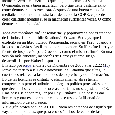
inculcar "verdades" evitando que la gente piense por sí misma.
Oviamente, es una tarea nada fácil, pero que tiene bastante éxito,
como demuestran las encuestas después de una buena campaña
mediática, o como demuestra la audencia de la COPE, capaz de
creer cualquier mentira si se la machacan suficientes veces. O como
demuestra la publicidad.
Toda esta mecánica fué "descubierta" y popularizada por el creador
de la industria del "Public Relations", Edward Bernays, que la
explicitó en un libro titulado Propaganda, escrito en 1928, cuando a
las cosas todavía se las llamaba por su nombre. Su libro fue la mayor
fuente de inspiración para Goebbels, como él mismo afirmó. En una
versión más "liberal", las teorías de Bernays fueron luego
desarrolladas por Walter Lippmann.
Enviado por
iorov
el día 25 de Diciembre de 2005 a las 22:22 (
13
)
Iorov, me refiero a la Ley Audiovisual de Cataluña que sí regula
cuestiones relativas a las libertades de expresión y de información.
Lo de las licencias es distinto y, efectivamente, ahí si tienen
competencias pero el atribuir a un órgano político potestades para
que decida si se vulneran o no esas libertades no se ajusta a la CE.
Esas cosas se deben regular por Ley Orgánica. Una cosa es dar
licencias y otra es determinar cuando se respeta la libertad de
información o de expresión.
Y si algún profesional de la COPE viola los derechos de alguién que
vaya a los tribunales, que para eso están. Los derechos de las