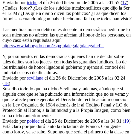
Enviado por
irichc
el día 26 de Diciembre de 2005 a las 01:55 (
17
)
¿Cuáles, Iorov? ¿Las de los suicidas tricalzoncíllicos que dijo la Ser
el 12-M? ¿Las que a diario dicen los políticos? ¿Las que dicen los
futbolistas cuando niegan haber hecho una falta que todos han visto?
Las mentiras no son delito ni es decente ni democrático pedir que lo
sean mientras no afecten las que afectan al honor de las personas, en
cuyo caso están reguladas aquí:
http://www.iabogado.com/esp/guialegal/guialegal.cf...
Y, por supuesto, en las democracias quienes han de decidir sobre
tales delitos son los jueces, con todas las garantías jurídicas. Lo de
los tribunales de honor ligados al gobierno y ajenos al control del
judicial es cosa de dictaduras.
Enviado por
sevillana
el día 26 de Diciembre de 2005 a las 02:24
(
18
)
Suscribo todo lo que ha dicho Sevillana y, además, añado que si
alguién cree que se ha pubicado una información que no es veraz y
que le afecte puede ejercitar el Derecho de rectificación reconocio
en la Ley Órganica de 1984 además de ir al Código Penal y LO de
Protección al Honor, a la Intimidad y a la Propia Imagen, como bien
se ha dicho anteriormente.
Enviado por
poldec
el día 26 de Diciembre de 2005 a las 04:31 (
19
)
Está claro porque duró tanto la dictadura de Franco. Con gente
como iorov, ya se sabe. Supongo que sería el primero de la clase en