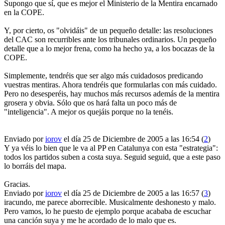
Supongo que sí, que es mejor el Ministerio de la Mentira encarnado
en la COPE.
Y, por cierto, os "olvidáis" de un pequeño detalle: las resoluciones
del CAC son recurribles ante los tribunales ordinarios. Un pequeño
detalle que a lo mejor frena, como ha hecho ya, a los bocazas de la
COPE.
Simplemente, tendréis que ser algo más cuidadosos predicando
vuestras mentiras. Ahora tendréis que formularlas con más cuidado.
Pero no desesperéis, hay muchos más recursos además de la mentira
grosera y obvia. Sólo que os hará falta un poco más de
"inteligencia". A mejor os quejáis porque no la tenéis.
Enviado por
iorov
el día 25 de Diciembre de 2005 a las 16:54 (
2
)
Y ya véis lo bien que le va al PP en Catalunya con esta "estrategia":
todos los partidos suben a costa suya. Seguid seguid, que a este paso
lo borráis del mapa.
Gracias.
Enviado por
iorov
el día 25 de Diciembre de 2005 a las 16:57 (
3
)
iracundo, me parece aborrecible. Musicalmente deshonesto y malo.
Pero vamos, lo he puesto de ejemplo porque acababa de escuchar
una canción suya y me he acordado de lo malo que es.