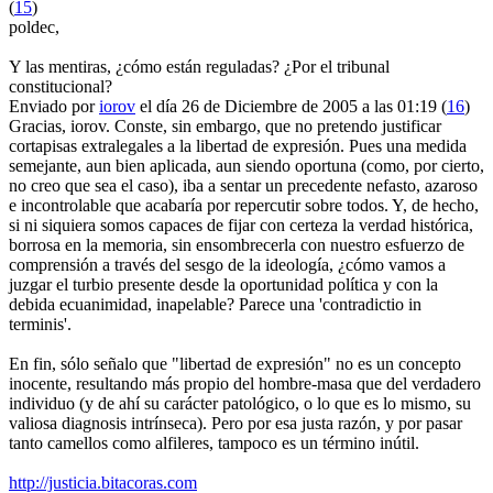
(
15
)
poldec,
Y las mentiras, ¿cómo están reguladas? ¿Por el tribunal
constitucional?
Enviado por
iorov
el día 26 de Diciembre de 2005 a las 01:19 (
16
)
Gracias, iorov. Conste, sin embargo, que no pretendo justificar
cortapisas extralegales a la libertad de expresión. Pues una medida
semejante, aun bien aplicada, aun siendo oportuna (como, por cierto,
no creo que sea el caso), iba a sentar un precedente nefasto, azaroso
e incontrolable que acabaría por repercutir sobre todos. Y, de hecho,
si ni siquiera somos capaces de fijar con certeza la verdad histórica,
borrosa en la memoria, sin ensombrecerla con nuestro esfuerzo de
comprensión a través del sesgo de la ideología, ¿cómo vamos a
juzgar el turbio presente desde la oportunidad política y con la
debida ecuanimidad, inapelable? Parece una 'contradictio in
terminis'.
En fin, sólo señalo que "libertad de expresión" no es un concepto
inocente, resultando más propio del hombre-masa que del verdadero
individuo (y de ahí su carácter patológico, o lo que es lo mismo, su
valiosa diagnosis intrínseca). Pero por esa justa razón, y por pasar
tanto camellos como alfileres, tampoco es un término inútil.
http://justicia.bitacoras.com