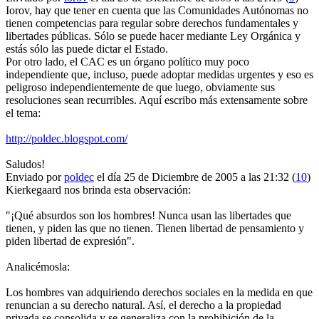
Iorov, hay que tener en cuenta que las Comunidades Autónomas no
tienen competencias para regular sobre derechos fundamentales y
libertades públicas. Sólo se puede hacer mediante Ley Orgánica y
estás sólo las puede dictar el Estado.
Por otro lado, el CAC es un órgano político muy poco
independiente que, incluso, puede adoptar medidas urgentes y eso es
peligroso independientemente de que luego, obviamente sus
resoluciones sean recurribles. Aquí escribo más extensamente sobre
el tema:
http://poldec.blogspot.com/
Saludos!
Enviado por
poldec
el día 25 de Diciembre de 2005 a las 21:32 (
10
)
Kierkegaard nos brinda esta observación:
"¡Qué absurdos son los hombres! Nunca usan las libertades que
tienen, y piden las que no tienen. Tienen libertad de pensamiento y
piden libertad de expresión".
Analicémosla:
Los hombres van adquiriendo derechos sociales en la medida en que
renuncian a su derecho natural. Así, el derecho a la propiedad
privada se consolida y se generaliza con la prohibición de la