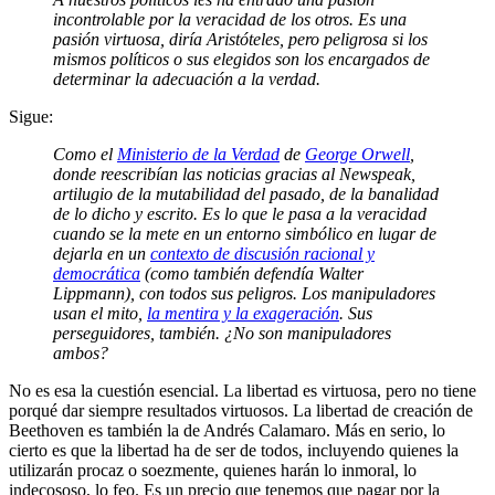
incontrolable por la veracidad de los otros. Es una
pasión virtuosa, diría Aristóteles, pero peligrosa si los
mismos políticos o sus elegidos son los encargados de
determinar la adecuación a la verdad.
Sigue:
Como el
Ministerio de la Verdad
de
George Orwell
,
donde reescribían las noticias gracias al Newspeak,
artilugio de la mutabilidad del pasado, de la banalidad
de lo dicho y escrito. Es lo que le pasa a la veracidad
cuando se la mete en un
entorno simbólico en lugar de
dejarla en un
contexto de discusión racional y
democrática
(como también defendía Walter
Lippmann), con todos sus peligros. Los manipuladores
usan el mito,
la mentira y la exageración
. Sus
perseguidores, también. ¿No son manipuladores
ambos?
No es esa la cuestión esencial. La libertad es virtuosa, pero no tiene
porqué dar siempre resultados virtuosos. La libertad de creación de
Beethoven es también la de Andrés Calamaro. Más en serio, lo
cierto es que la libertad ha de ser de todos, incluyendo quienes la
utilizarán procaz o soezmente, quienes harán lo inmoral, lo
indecososo, lo feo. Es un precio que tenemos que pagar por la