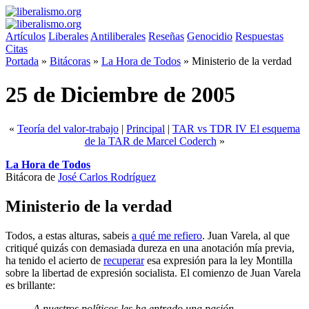
Artículos
Liberales
Antiliberales
Reseñas
Genocidio
Respuestas
Citas
Portada
»
Bitácoras
»
La Hora de Todos
»
Ministerio de la verdad
25 de Diciembre de 2005
«
Teoría del valor-trabajo
|
Principal
|
TAR vs TDR IV El esquema
de la TAR de Marcel Coderch
»
La Hora de Todos
Bitácora de
José Carlos Rodríguez
Ministerio de la verdad
Todos, a estas alturas, sabeis
a qué me refiero
. Juan Varela, al que
critiqué quizás con demasiada dureza en una anotación mía previa,
ha tenido el acierto de
recuperar
esa expresión para la ley Montilla
sobre la libertad de expresión socialista. El comienzo de Juan Varela
es brillante:
A nuestros políticos les ha entrado una pasión