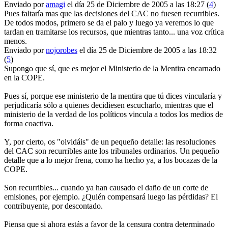
Enviado por
amagi
el día 25 de Diciembre de 2005 a las 18:27 (
4
)
Pues faltaría mas que las decisiones del CAC no fuesen recurribles.
De todos modos, primero se da el palo y luego ya veremos lo que
tardan en tramitarse los recursos, que mientras tanto... una voz crítica
menos.
Enviado por
nojorobes
el día 25 de Diciembre de 2005 a las 18:32
(
5
)
Supongo que sí, que es mejor el Ministerio de la Mentira encarnado
en la COPE.
Pues sí, porque ese ministerio de la mentira que tú dices vincularía y
perjudicaría sólo a quienes decidiesen escucharlo, mientras que el
ministerio de la verdad de los políticos vincula a todos los medios de
forma coactiva.
Y, por cierto, os "olvidáis" de un pequeño detalle: las resoluciones
del CAC son recurribles ante los tribunales ordinarios. Un pequeño
detalle que a lo mejor frena, como ha hecho ya, a los bocazas de la
COPE.
Son recurribles... cuando ya han causado el daño de un corte de
emisiones, por ejemplo. ¿Quién compensará luego las pérdidas? El
contribuyente, por descontado.
Piensa que si ahora estás a favor de la censura contra determinado