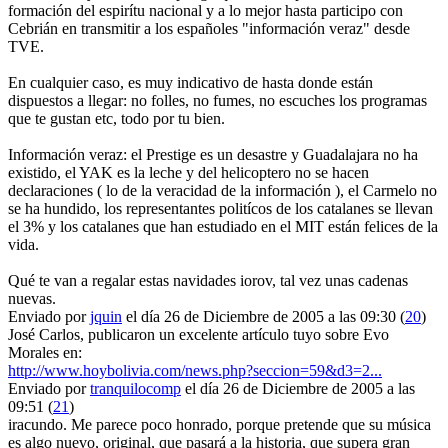
formación del espirítu nacional y a lo mejor hasta participo con
Cebrián en transmitir a los españoles "información veraz" desde
TVE.
En cualquier caso, es muy indicativo de hasta donde están
dispuestos a llegar: no folles, no fumes, no escuches los programas
que te gustan etc, todo por tu bien.
Información veraz: el Prestige es un desastre y Guadalajara no ha
existido, el YAK es la leche y del helicoptero no se hacen
declaraciones ( lo de la veracidad de la información ), el Carmelo no
se ha hundido, los representantes politícos de los catalanes se llevan
el 3% y los catalanes que han estudiado en el MIT están felices de la
vida.
Qué te van a regalar estas navidades iorov, tal vez unas cadenas
nuevas.
Enviado por
jquin
el día 26 de Diciembre de 2005 a las 09:30 (
20
)
José Carlos, publicaron un excelente artículo tuyo sobre Evo
Morales en:
http://www.hoybolivia.com/news.php?seccion=59&d3=2...
Enviado por
tranquilocomp
el día 26 de Diciembre de 2005 a las
09:51 (
21
)
iracundo. Me parece poco honrado, porque pretende que su música
es algo nuevo, original, que pasará a la historia, que supera gran