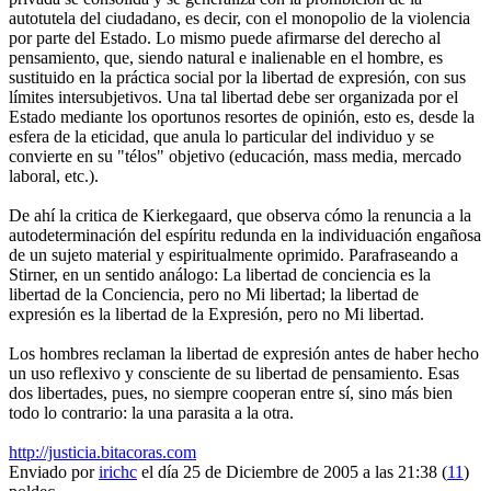
autotutela del ciudadano, es decir, con el monopolio de la violencia
por parte del Estado. Lo mismo puede afirmarse del derecho al
pensamiento, que, siendo natural e inalienable en el hombre, es
sustituido en la práctica social por la libertad de expresión, con sus
límites intersubjetivos. Una tal libertad debe ser organizada por el
Estado mediante los oportunos resortes de opinión, esto es, desde la
esfera de la eticidad, que anula lo particular del individuo y se
convierte en su "télos" objetivo (educación, mass media, mercado
laboral, etc.).
De ahí la critica de Kierkegaard, que observa cómo la renuncia a la
autodeterminación del espíritu redunda en la individuación engañosa
de un sujeto material y espiritualmente oprimido. Parafraseando a
Stirner, en un sentido análogo: La libertad de conciencia es la
libertad de la Conciencia, pero no Mi libertad; la libertad de
expresión es la libertad de la Expresión, pero no Mi libertad.
Los hombres reclaman la libertad de expresión antes de haber hecho
un uso reflexivo y consciente de su libertad de pensamiento. Esas
dos libertades, pues, no siempre cooperan entre sí, sino más bien
todo lo contrario: la una parasita a la otra.
http://justicia.bitacoras.com
Enviado por
irichc
el día 25 de Diciembre de 2005 a las 21:38 (
11
)