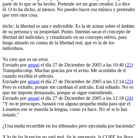
parte de lo que se ha hecho. Pretende ser un gran creador. Lo dice
él. O lo ha dicho, al menos. No puedes hacer esa música y pretender
que eres otra cosa.
irichc: la libertad es una e indivisible. Es la de actuar sobre el ámbito
de su persona y su propiedad. Punto. Intentas sacar el concepto de
libertad del individuo, y cristalizarlo en un concepto etéreo, para
luego atizarlo en contra de la libertad real, que es la de los
individuos.
Yo creo que es un error.
Enviado por
amagi
el día 27 de Diciembre de 2005 a las 10:40 (
22
)
Tranquilocomp. Muchas gracias por el aviso. Me acordaba de tí
cuando escribía el artículo.
Enviado por
amagi
el día 27 de Diciembre de 2005 a las 12:14 (
23
)
Pero es extraño, porque me cambian el artículo. Está editado. No es
que me importe demasiado, porque se sigue entendiendo.
Enviado por
amagi
el día 27 de Diciembre de 2005 a las 12:18 (
24
)
"Y no te preocupes, bastará con alguna pequeña multa para que el
Losantos ese se muerda la lengua, como ya hace. No sé si lo has
notado."
¿Una multa recurrible en los tribunales pero ejecutada por hacienda?
Y lo de las licencias no está mal. Se le amonesta, la COPE los lleva