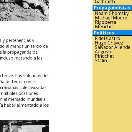
Galbraith
Propagandistas
Noam Chomsky
Michael Moore
Rigoberta
Menchú
Políticos
Fidel Castro
 y pertenencias y
Hugo Chávez
ció al menos un tercio de
Salvador Allende
Augusto
 a la propaganda de
Pinochet
 incluso matando a las
Stalin
ó breve. Los soldados del
ña de terror con el
cranianas colectivizadas
 múltiples ocasiones
en el mercado mundial a
ía haber alimentado a los