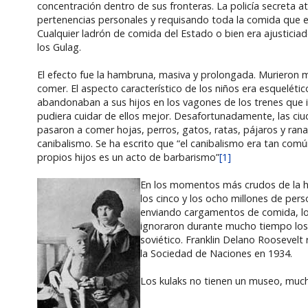
concentración dentro de sus fronteras. La policía secreta at
pertenencias personales y requisando toda la comida que 
Cualquier ladrón de comida del Estado o bien era ajustici
los Gulag.
El efecto fue la hambruna, masiva y prolongada. Murieron 
comer. El aspecto característico de los niños era esquelét
abandonaban a sus hijos en los vagones de los trenes que 
pudiera cuidar de ellos mejor. Desafortunadamente, las ci
pasaron a comer hojas, perros, gatos, ratas, pájaros y rana
canibalismo. Se ha escrito que “el canibalismo era tan comú
propios hijos es un acto de barbarismo”
[1]
En los momentos más crudos de la ha
los cinco y los ocho millones de per
enviando cargamentos de comida, los
ignoraron durante mucho tiempo los
soviético. Franklin Delano Roosevelt
la Sociedad de Naciones en 1934.
Los kulaks no tienen un museo, muc