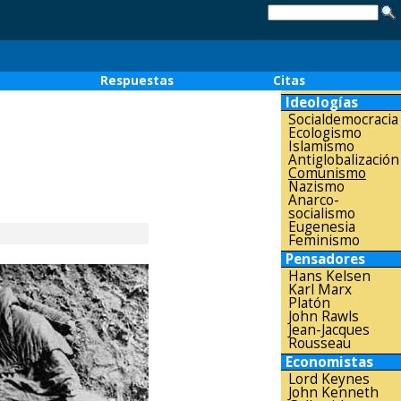
o
Respuestas
Citas
Ideologías
Socialdemocracia
Ecologismo
Islamismo
Antiglobalización
Comunismo
Nazismo
Anarco-
socialismo
Eugenesia
Feminismo
Pensadores
Hans Kelsen
Karl Marx
Platón
John Rawls
Jean-Jacques
Rousseau
Economistas
Lord Keynes
John Kenneth