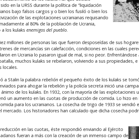
ido en la URSS durante la política de “liquidación
anos bajo falsos cargos y o bien los fusiló o bien los
tivización de las explotaciones ucranianas requisando
ximadamente al 80% de la población de Ucrania,
ó a los kulaks
enemigos del pueblo
.
iez millones de personas las que fueron desposeídas de sus hogares
 trenes de mercancías sin calefacción, condiciones en las cuales pere
daron en Ucrania lo pasaron igual de mal, si no peor. Enfrentándose
batalla, muchos kulaks se rebelaron, volviendo a sus propiedades, e
 locales.
 a Stalin la palabra
rebelión
el pequeño éxito de los kulaks se torn
nviados para ahogar la rebelión y la policía secreta inició una campa
 ánimo de los kulaks. En 1932, con la mayoría de las explotaciones u
rdenó un aumento en las cuotas de producción de comida. Lo hizo en
omida para los ucranianos. La cosecha de trigo de 1933 se vendió 
l mercado. Los historiadores han calculado que dicha cosecha podr
 reducción en las cuotas, éste respondió enviando al Ejército
udadanos fueran a más con la creación de un inmenso campo de