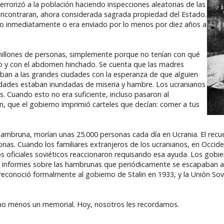
errorizó a la población haciendo inspecciones aleatorias de las
encontraran, ahora considerada sagrada propiedad del Estado.
ado inmediatamente o era enviado por lo menos por diez años a
millones de personas, simplemente porque no tenían con qué
ico y con el abdomen hinchado. Se cuenta que las madres
iban a las grandes ciudades con la esperanza de que alguien
udades estaban inundadas de miseria y hambre. Los ucranianos
s. Cuando esto no era suficiente, incluso pasaron al
n, que el gobierno imprimió carteles que decían: comer a tus
mbruna, morían unas 25.000 personas cada día en Ucrania. El recuen
sonas. Cuando los familiares extranjeros de los ucranianos, en Occid
 oficiales soviéticos reaccionaron requisando esa ayuda. Los gobie
 informes sobre las hambrunas que periódicamente se escapaban al
 reconoció formalmente al gobierno de Stalin en 1933, y la Unión Sov
ho menos un memorial. Hoy, nosotros les recordamos.