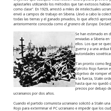
aplastarles utilizando los métodos que tan exitosos habían s
como clase”. En 1929, arrestó a miles de intelectuales ucrani
envió a campos de trabajo en Siberia. Llevó a cabo la colec
todas las tierras y el ganado privados, lo que afectó apro
anteriormente conocida como
el granero de Europa
. Declar
Se han estimado en d
enviadas a Siberia en
ellos. Los que se que
guerra y a una ardua 
autoridades soviéticas
Tan pronto como llegó
Ejército Rojo fueron e
objetivo de romper el
a la fuerza, Stalin o
hasta que no quedó c
precios por debajo de
ucranianos por dos años.
Cuando el partido comunista ucraniano solicitó a Stalin una
Rojo para exterminar el PC ucraniano e impedir que los ci