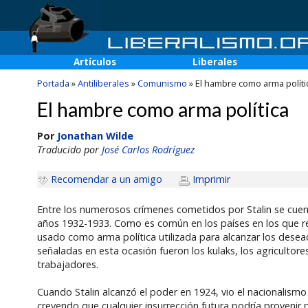
Artículos
Liberales
Portada
»
Antiliberales
»
Comunismo
»
El hambre como arma políti
El hambre como arma política
Por
Jonathan Wilde
Traducido por
José Carlos Rodríguez
Recomendar a un amigo
Imprimir
Entre los numerosos crímenes cometidos por Stalin se cuen
años 1932-1933. Como es común en los países en los que re
usado como arma política utilizada para alcanzar los desead
señaladas en esta ocasión fueron los kulaks, los agriculto
trabajadores.
Cuando Stalin alcanzó el poder en 1924, vio el nacionalism
creyendo que cualquier insurrección futura podría provenir 