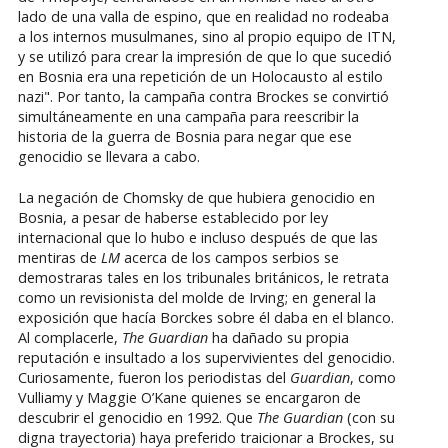
lado de una valla de espino, que en realidad no rodeaba
a los internos musulmanes, sino al propio equipo de ITN,
y se utilizó para crear la impresión de que lo que sucedió
en Bosnia era una repetición de un Holocausto al estilo
nazi". Por tanto, la campaña contra Brockes se convirtió
simultáneamente en una campaña para reescribir la
historia de la guerra de Bosnia para negar que ese
genocidio se llevara a cabo.
La negación de Chomsky de que hubiera genocidio en
Bosnia, a pesar de haberse establecido por ley
internacional que lo hubo e incluso después de que las
mentiras de
LM
acerca de los campos serbios se
demostraras tales en los tribunales británicos, le retrata
como un revisionista del molde de Irving; en general la
exposición que hacía Borckes sobre él daba en el blanco.
Al complacerle,
The Guardian
ha dañado su propia
reputación e insultado a los supervivientes del genocidio.
Curiosamente, fueron los periodistas del
Guardian
, como
Vulliamy y Maggie O’Kane quienes se encargaron de
descubrir el genocidio en 1992. Que
The Guardian
(con su
digna trayectoria) haya preferido traicionar a Brockes, su