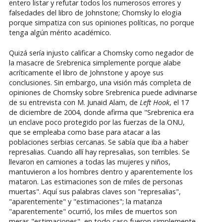
entero listar y refutar todos los numerosos errores y
falsedades del libro de Johnstone; Chomsky lo elogia
porque simpatiza con sus opiniones políticas, no porque
tenga algún mérito académico.
Quizá sería injusto calificar a Chomsky como negador de
la masacre de Srebrenica simplemente porque alabe
acríticamente el libro de Johnstone y apoye sus
conclusiones. Sin embargo, una visión más completa de
opiniones de Chomsky sobre Srebrenica puede adivinarse
de su entrevista con M. Junaid Alam, de
Left Hook
, el 17
de diciembre de 2004, donde afirma que "Srebrenica era
un enclave poco protegido por las fuerzas de la ONU,
que se empleaba como base para atacar a las
poblaciones serbias cercanas. Se sabía que iba a haber
represalias. Cuando allí hay represalias, son terribles. Se
llevaron en camiones a todas las mujeres y niños,
mantuvieron a los hombres dentro y aparentemente los
mataron. Las estimaciones son de miles de personas
muertas". Aquí sus palabras claves son "represalias",
"aparentemente" y "estimaciones"; la matanza
"aparentemente" ocurrió, los miles de muertos son
meras "estimaciones", en todo caso fueron simplemente