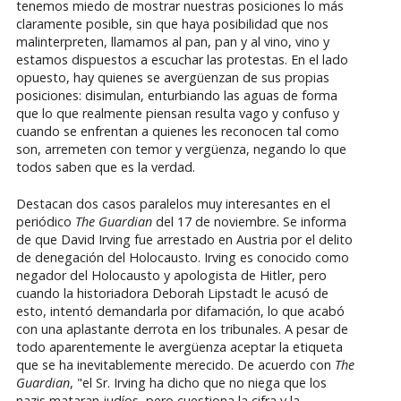
tenemos miedo de mostrar nuestras posiciones lo más
claramente posible, sin que haya posibilidad que nos
malinterpreten, llamamos al pan, pan y al vino, vino y
estamos dispuestos a escuchar las protestas. En el lado
opuesto, hay quienes se avergüenzan de sus propias
posiciones: disimulan, enturbiando las aguas de forma
que lo que realmente piensan resulta vago y confuso y
cuando se enfrentan a quienes les reconocen tal como
son, arremeten con temor y vergüenza, negando lo que
todos saben que es la verdad.
Destacan dos casos paralelos muy interesantes en el
periódico
The Guardian
del 17 de noviembre. Se informa
de que David Irving fue arrestado en Austria por el delito
de denegación del Holocausto. Irving es conocido como
negador del Holocausto y apologista de Hitler, pero
cuando la historiadora Deborah Lipstadt le acusó de
esto, intentó demandarla por difamación, lo que acabó
con una aplastante derrota en los tribunales. A pesar de
todo aparentemente le avergüenza aceptar la etiqueta
que se ha inevitablemente merecido. De acuerdo con
The
Guardian
, "el Sr. Irving ha dicho que no niega que los
nazis mataran judíos, pero cuestiona la cifra y la