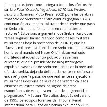
Por su parte, Johnstone la niega a todos los efectos. En
su libro
Fools’ Crusade: Yugoslavia, NATO and Western
Delusions
(Londres: Pluto Press, 2002) pone las palabras
"masacre de Srebrenica" entre comillas (página 106). A
continuación argumenta: "Al tratar de entender que pasó
en Srebrenica, deberían tenerse en cuenta ciertos
factores". Éstos son, argumenta, que Srebrenica y otras
"áreas seguras" habían "servido como bases militares
musulmanas bajo la protección de la ONU"; que las
"fuerzas militares establecidas en Srebrenica (unos 5.000
hombres al mando del Naser Oric) habían realizado
mortíferos ataques contra poblaciones serbias
cercanas"; que "[el presidente bosnio] Izetbegovic
expulsó a Naser Oric de Srebrenica antes de la previsible
ofensiva serbia, dejando deliberadamente sin defensa al
enclave" y que "a pesar de que realmente se ejecutó a
musulmanes después de la caída de Srebrenica, esos
crímenes muestran todos los signos de actos
espontáneos de venganza en lugar de un 'genocidio'
programado". Más aún: "Seis años después del verano
de 1995, los equipos forenses del Tribunal Penal
Internacional para Yugoslavia habían exhumado 2.631