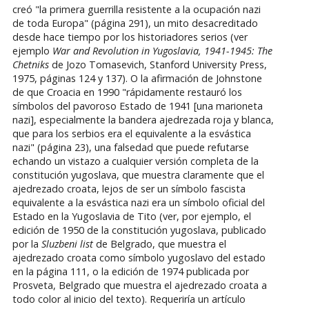
creó "la primera guerrilla resistente a la ocupación nazi
de toda Europa" (página 291), un mito desacreditado
desde hace tiempo por los historiadores serios (ver
ejemplo
War and Revolution in Yugoslavia, 1941-1945: The
Chetniks
de Jozo Tomasevich, Stanford University Press,
1975, páginas 124 y 137). O la afirmación de Johnstone
de que Croacia en 1990 "rápidamente restauró los
símbolos del pavoroso Estado de 1941 [una marioneta
nazi], especialmente la bandera ajedrezada roja y blanca,
que para los serbios era el equivalente a la esvástica
nazi" (página 23), una falsedad que puede refutarse
echando un vistazo a cualquier versión completa de la
constitución yugoslava, que muestra claramente que el
ajedrezado croata, lejos de ser un símbolo fascista
equivalente a la esvástica nazi era un símbolo oficial del
Estado en la Yugoslavia de Tito (ver, por ejemplo, el
edición de 1950 de la constitución yugoslava, publicado
por la
Sluzbeni
list
de Belgrado, que muestra el
ajedrezado croata como símbolo yugoslavo del estado
en la página 111, o la edición de 1974 publicada por
Prosveta, Belgrado que muestra el ajedrezado croata a
todo color al inicio del texto). Requeriría un artículo