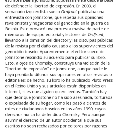
escritora Diana Johnstone, supuestamente desde la base
de defender la libertad de expresión. En 2003, el
semanario izquierdista sueco
Ordfront
publicaba una
entrevista con Johnstone, que repetía sus opiniones
revisionistas y negadoras del genocidio en la guerra de
Bosnia. Esto provocó una protesta masiva de parte de
miembros de equipo editorial y lectores de
Ordfront
,
llevando a la dimisión del director y las disculpas públicas
de la revista por el daño causado a los supervivientes del
genocidio bosnio. Aparentemente el editor sueco de
Johnstone rescindió su acuerdo para publicar su libro.
Esto, a ojos de Chomsky, constituye una violación de la
"libertad de expresión" de Johnstone, aunque nadie le
haya prohibido difundir sus opiniones en otras revistas o
editoriales; de hecho, su libro lo ha publicado Pluto Press
en el Reino Unido y sus artículos están disponibles en
Internet, si es que alguien quiere leerlos. También hay
que decir que Johnstone no ha sido asesinada, torturada
o expulsada de su hogar, como les pasó a cientos de
miles de ciudadanos bosnios en los años 1990, cuyos
derechos nunca ha defendido Chomsky. Pero aunque
asumir el derecho de un autor occidental a que sus
escritos no sean rechazados por editores por razones