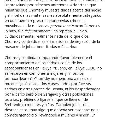
"represalias" por crímenes anteriores. Adviértase que
mientras que Chomsky muestra dudas acerca del hecho
y el nivel de las matanzas, es absolutamente categórico
en que fueron represalias por previos crímenes
musulmanes: la matanza
aparentemente
ocurrió, pero si
lo hizo, fue
definitivamente
una represalia. Leído
cuidadosamente, realmente nada de lo que dice
Chomsky contradice las afirmaciones de negación de la
masacre de Johnstone citadas más arriba.
Chomsky continúa comparando favorablemente el
comportamiento de los serbios con el de los
estadounidenses en Faluya: "Bueno, en Faluya EE.UU. no
se llevaron en camiones a mujeres y niños, los
bombardearon". Chomsky no menciona a miles de
mujeres y niños violados y asesinados por fuerzas
serbias en otras partes de Bosnia, ni los despedazados
por el cerco serbio de Sarajevo y otras poblaciones
bosnias, prefiriendo fijarse en que se llevaron de
Srebrenica a mujeres y niños. También Johnstone
destaca esto: "hay algo que debería ser evidente: no se
comete 'genocidio' llevándose a mujeres y niños". En