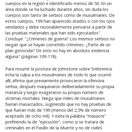
cuerpos en la región e identificado menos de 50. En un
área donde se ha luchado durante años, sin duda los
cuerpos son tanto de serbios como de musulmanes. De
estos cuerpos, 199 han aparecido atados o con los ojos
vendados y debe razonablemente pensarse a partir de
las pruebas materiales que han sido ejecutados".
Concluye: "¿Crímenes de guerra? Los mismos serbios no
niegan que se hayan cometido crímenes. ¿Parte de un
plan genocida? De esto no hay en absoluto evidencia
alguna" (páginas 109-118).
Para resumir la postura de Johnstone sobre Srebrenica:
echa la culpa a los musulmanes de todo lo que ocurrió
allí; afirma que previamente provocaron la ofensiva
serbia, después maquinaron deliberadamente su propia
matanza y luego exageraron su propio número de
víctimas mortales. Niega que miles de musulmanes
fueran masacrados, sugiriendo que no hay pruebas de
que fueran más de 199 (menos del 2,5% de número
aceptado de ocho mil). Y evita la palabra "masacre"
prefiriendo la de "ejecución", como si se tratara de
criminales en el Pasillo de la Muerte y no de civiles