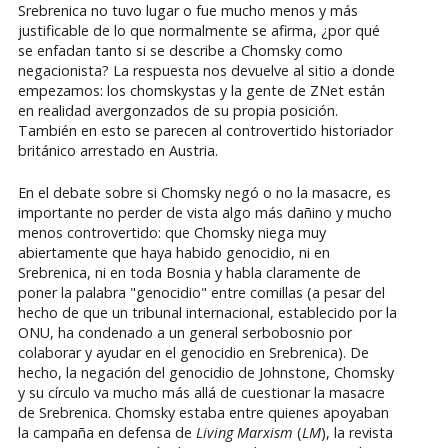
Srebrenica no tuvo lugar o fue mucho menos y más
justificable de lo que normalmente se afirma, ¿por qué
se enfadan tanto si se describe a Chomsky como
negacionista? La respuesta nos devuelve al sitio a donde
empezamos: los chomskystas y la gente de ZNet están
en realidad avergonzados de su propia posición.
También en esto se parecen al controvertido historiador
británico arrestado en Austria.
En el debate sobre si Chomsky negó o no la masacre, es
importante no perder de vista algo más dañino y mucho
menos controvertido: que Chomsky niega muy
abiertamente que haya habido genocidio, ni en
Srebrenica, ni en toda Bosnia y habla claramente de
poner la palabra "genocidio" entre comillas (a pesar del
hecho de que un tribunal internacional, establecido por la
ONU, ha condenado a un general serbobosnio por
colaborar y ayudar en el genocidio en Srebrenica). De
hecho, la negación del genocidio de Johnstone, Chomsky
y su círculo va mucho más allá de cuestionar la masacre
de Srebrenica. Chomsky estaba entre quienes apoyaban
la campaña en defensa de
Living Marxism
(
LM
), la revista