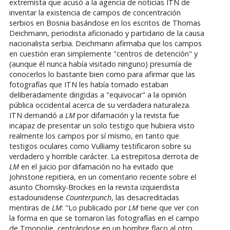
extremista que acusó a la agencia de noticias ITN de
inventar la existencia de campos de concentración
serbios en Bosnia basándose en los escritos de Thomas
Deichmann, periodista aficionado y partidario de la causa
nacionalista serbia. Deichmann afirmaba que los campos
en cuestión eran simplemente "centros de detención" y
(aunque él nunca había visitado ninguno) presumía de
conocerlos lo bastante bien como para afirmar que las
fotografías que ITN les había tomado estaban
deliberadamente dirigidas a "equivocar" a la opinión
pública occidental acerca de su verdadera naturaleza.
ITN demandó a
LM
por difamación y la revista fue
incapaz de presentar un solo testigo que hubiera visto
realmente los campos por sí mismo, en tanto que
testigos oculares como Vulliamy testificaron sobre su
verdadero y horrible carácter. La estrepitosa derrota de
LM
en el juicio por difamación no ha evitado que
Johnstone repitiera, en un comentario reciente sobre el
asunto Chomsky-Brockes en la revista izquierdista
estadounidense
Counterpunch
, las desacreditadas
mentiras de
LM
: "Lo publicado por
LM
tiene que ver con
la forma en que se tomaron las fotografías en el campo
de Trnopolje, centrándose en un hombre flaco al otro