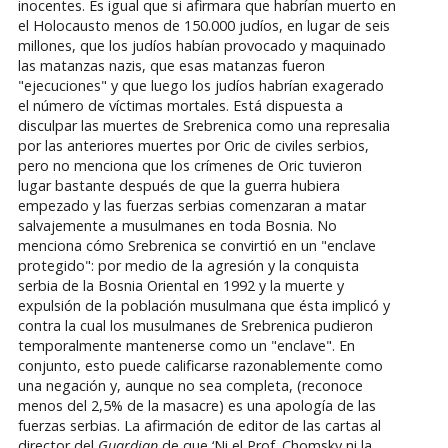
inocentes. Es igual que si afirmara que habrían muerto en
el Holocausto menos de 150.000 judíos, en lugar de seis
millones, que los judíos habían provocado y maquinado
las matanzas nazis, que esas matanzas fueron
"ejecuciones" y que luego los judíos habrían exagerado
el número de víctimas mortales. Está dispuesta a
disculpar las muertes de Srebrenica como una represalia
por las anteriores muertes por Oric de civiles serbios,
pero no menciona que los crímenes de Oric tuvieron
lugar bastante después de que la guerra hubiera
empezado y las fuerzas serbias comenzaran a matar
salvajemente a musulmanes en toda Bosnia. No
menciona cómo Srebrenica se convirtió en un "enclave
protegido": por medio de la agresión y la conquista
serbia de la Bosnia Oriental en 1992 y la muerte y
expulsión de la población musulmana que ésta implicó y
contra la cual los musulmanes de Srebrenica pudieron
temporalmente mantenerse como un "enclave". En
conjunto, esto puede calificarse razonablemente como
una negación y, aunque no sea completa, (reconoce
menos del 2,5% de la masacre) es una apología de las
fuerzas serbias. La afirmación de editor de las cartas al
director del
Guardian
de que ‘Ni el Prof. Chomsky ni la