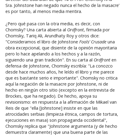
Sra. Johnstone han negado nunca el hecho de la masacre’
es por tanto, al menos media mentira.
¿Pero qué pasa con la otra media, es decir, con
Chomsky? Una carta abierta al
Ordfront
, firmada por
Chomsky, Tariq Ali, Arundhaty Roy y otros dice:
"Consideramos el libro de Johnstone
Fools’ Crusade
una
obra excepcional, que disiente de la opinión mayoritaria
pero lo hace apelando a los hechos y a la razón,
siguiendo una gran tradición". En su carta al
Ordfront
en
defensa de Johnstone, Chomsky escribía: "La conozco
desde hace muchos años, he leído el libro y me parece
que es bastante serio e importante". Chomsky no critica
aquí la negación de la masacre por Johnstone, ni de
hecho en ningún otro sitio (excepto en la entrevista de
Brockes, que ha negado). De hecho, apoya su
revisionismo: en respuesta a la afirmación de Mikael van
Reis de que "ella [Johnstone] insiste en que las
atrocidades serbias (limpieza étnica, campos de tortura,
ejecuciones en masa) son propaganda occidental",
Chomsky replica que "Johnstone argumenta (y de hecho
demuestra claramente) que una buena parte de las