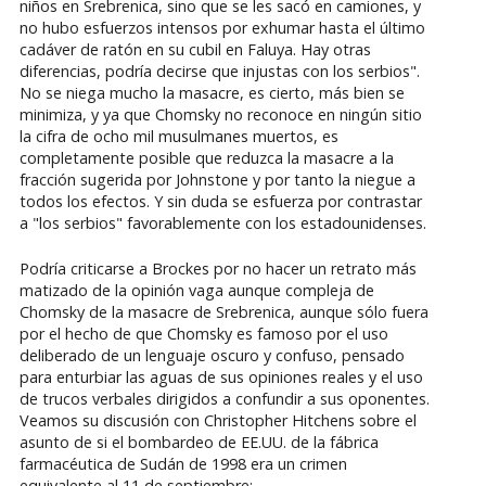
niños en Srebrenica, sino que se les sacó en camiones, y
no hubo esfuerzos intensos por exhumar hasta el último
cadáver de ratón en su cubil en Faluya. Hay otras
diferencias, podría decirse que injustas con los serbios".
No se niega mucho la masacre, es cierto, más bien se
minimiza, y ya que Chomsky no reconoce en ningún sitio
la cifra de ocho mil musulmanes muertos, es
completamente posible que reduzca la masacre a la
fracción sugerida por Johnstone y por tanto la niegue a
todos los efectos. Y sin duda se esfuerza por contrastar
a "los serbios" favorablemente con los estadounidenses.
Podría criticarse a Brockes por no hacer un retrato más
matizado de la opinión vaga aunque compleja de
Chomsky de la masacre de Srebrenica, aunque sólo fuera
por el hecho de que Chomsky es famoso por el uso
deliberado de un lenguaje oscuro y confuso, pensado
para enturbiar las aguas de sus opiniones reales y el uso
de trucos verbales dirigidos a confundir a sus oponentes.
Veamos su discusión con Christopher Hitchens sobre el
asunto de si el bombardeo de EE.UU. de la fábrica
farmacéutica de Sudán de 1998 era un crimen
equivalente al 11 de septiembre: