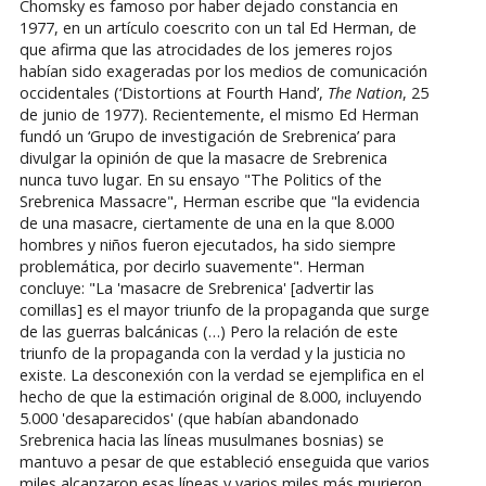
Chomsky es famoso por haber dejado constancia en
1977, en un artículo coescrito con un tal Ed Herman, de
que afirma que las atrocidades de los jemeres rojos
habían sido exageradas por los medios de comunicación
occidentales (‘Distortions at Fourth Hand’,
The Nation
, 25
de junio de 1977). Recientemente, el mismo Ed Herman
fundó un ‘Grupo de investigación de Srebrenica’ para
divulgar la opinión de que la masacre de Srebrenica
nunca tuvo lugar. En su ensayo "The Politics of the
Srebrenica Massacre", Herman escribe que "la evidencia
de una masacre, ciertamente de una en la que 8.000
hombres y niños fueron ejecutados, ha sido siempre
problemática, por decirlo suavemente". Herman
concluye: "La 'masacre de Srebrenica' [advertir las
comillas] es el mayor triunfo de la propaganda que surge
de las guerras balcánicas (…) Pero la relación de este
triunfo de la propaganda con la verdad y la justicia no
existe. La desconexión con la verdad se ejemplifica en el
hecho de que la estimación original de 8.000, incluyendo
5.000 'desaparecidos' (que habían abandonado
Srebrenica hacia las líneas musulmanes bosnias) se
mantuvo a pesar de que estableció enseguida que varios
miles alcanzaron esas líneas y varios miles más murieron