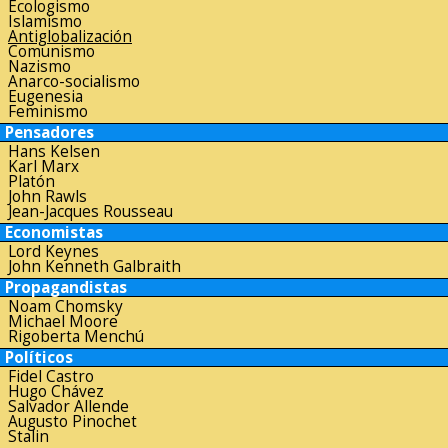
Ecologismo
Islamismo
Antiglobalización
Comunismo
Nazismo
Anarco-socialismo
Eugenesia
Feminismo
Pensadores
Hans Kelsen
Karl Marx
Platón
John Rawls
Jean-Jacques Rousseau
Economistas
Lord Keynes
John Kenneth Galbraith
Propagandistas
Noam Chomsky
Michael Moore
Rigoberta Menchú
Políticos
Fidel Castro
Hugo Chávez
Salvador Allende
Augusto Pinochet
Stalin