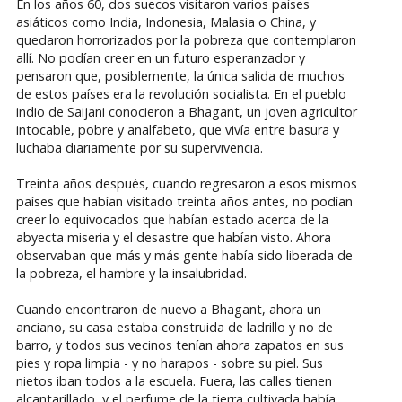
En los años 60, dos suecos visitaron varios países
asiáticos como India, Indonesia, Malasia o China, y
quedaron horrorizados por la pobreza que contemplaron
allí. No podían creer en un futuro esperanzador y
pensaron que, posiblemente, la única salida de muchos
de estos países era la revolución socialista. En el pueblo
indio de Saijani conocieron a Bhagant, un joven agricultor
intocable, pobre y analfabeto, que vivía entre basura y
luchaba diariamente por su supervivencia.
Treinta años después, cuando regresaron a esos mismos
países que habían visitado treinta años antes, no podían
creer lo equivocados que habían estado acerca de la
abyecta miseria y el desastre que habían visto. Ahora
observaban que más y más gente había sido liberada de
la pobreza, el hambre y la insalubridad.
Cuando encontraron de nuevo a Bhagant, ahora un
anciano, su casa estaba construida de ladrillo y no de
barro, y todos sus vecinos tenían ahora zapatos en sus
pies y ropa limpia - y no harapos - sobre su piel. Sus
nietos iban todos a la escuela. Fuera, las calles tienen
alcantarillado, y el perfume de la tierra cultivada había