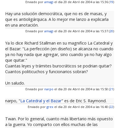
Enviado por
amagi
el día 20 de Abril de 2004 a las 15:36 (
19
)
Hay una solución democrática, que no es de masas, y
que es antioligárquica. A lo mejor me lanzo a explicarla
en una anotación.
Enviado por
amagi
el día 20 de Abril de 2004 a las 15:37 (
20
)
Ya lo dice Richard Stallman en su magnifico La Catedral y
el Bazar: "La perfección (en diseño) se alcanza no cuando
ya no hay nada que agregar, sino cuando ya no hay algo
que quitar."
Cuantas leyes y trámites burocráticos se podrian quitar?
Cuantos politicuchos y funcionarios sobran?
Un saludo.
Enviado por
narpo
el día 20 de Abril de 2004 a las 15:50 (
21
)
narpo, "
La Catedral y el Bazar
" es de Eric S. Raymond.
Enviado por
grex
el día 20 de Abril de 2004 a las 16:40 (
22
)
Twan. Por lo general, cuanto más libertario más opuesto
a la guerra. Yo comparto con ellos muchas de las