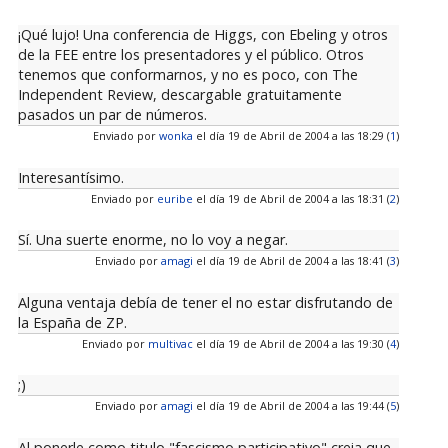
¡Qué lujo! Una conferencia de Higgs, con Ebeling y otros
de la FEE entre los presentadores y el público. Otros
tenemos que conformarnos, y no es poco, con The
Independent Review, descargable gratuitamente
pasados un par de números.
Enviado por
wonka
el día 19 de Abril de 2004 a las 18:29 (
1
)
Interesantísimo.
Enviado por
euribe
el día 19 de Abril de 2004 a las 18:31 (
2
)
Sí. Una suerte enorme, no lo voy a negar.
Enviado por
amagi
el día 19 de Abril de 2004 a las 18:41 (
3
)
Alguna ventaja debía de tener el no estar disfrutando de
la España de ZP.
Enviado por
multivac
el día 19 de Abril de 2004 a las 19:30 (
4
)
;)
Enviado por
amagi
el día 19 de Abril de 2004 a las 19:44 (
5
)
Al ponerle como titulo "fascismo participativo" creia que