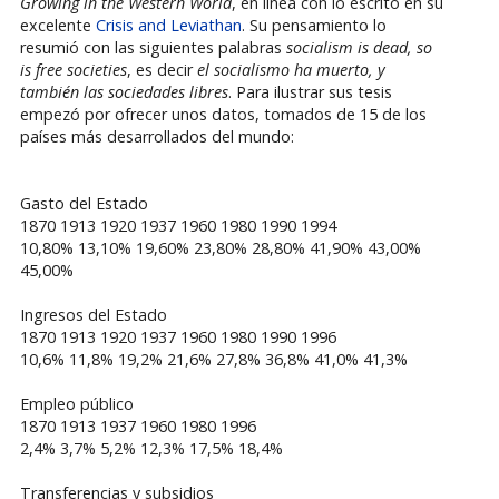
Growing in the Western World
, en línea con lo escrito en su
excelente
Crisis and Leviathan
. Su pensamiento lo
resumió con las siguientes palabras
socialism is dead, so
is free societies
, es decir
el socialismo ha muerto, y
también las sociedades libres
. Para ilustrar sus tesis
empezó por ofrecer unos datos, tomados de 15 de los
países más desarrollados del mundo:
Gasto del Estado
1870 1913 1920 1937 1960 1980 1990 1994
10,80% 13,10% 19,60% 23,80% 28,80% 41,90% 43,00%
45,00%
Ingresos del Estado
1870 1913 1920 1937 1960 1980 1990 1996
10,6% 11,8% 19,2% 21,6% 27,8% 36,8% 41,0% 41,3%
Empleo público
1870 1913 1937 1960 1980 1996
2,4% 3,7% 5,2% 12,3% 17,5% 18,4%
Transferencias y subsidios