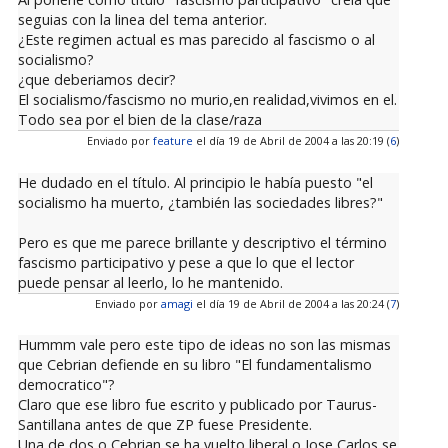
seguias con la linea del tema anterior.
¿Este regimen actual es mas parecido al fascismo o al
socialismo?
¿que deberiamos decir?
El socialismo/fascismo no murio,en realidad,vivimos en el.
Todo sea por el bien de la clase/raza
Enviado por
feature
el día 19 de Abril de 2004 a las 20:19 (
6
)
He dudado en el título. Al principio le había puesto "el
socialismo ha muerto, ¿también las sociedades libres?"
Pero es que me parece brillante y descriptivo el término
fascismo participativo y pese a que lo que el lector
puede pensar al leerlo, lo he mantenido.
Enviado por
amagi
el día 19 de Abril de 2004 a las 20:24 (
7
)
Hummm vale pero este tipo de ideas no son las mismas
que Cebrian defiende en su libro "El fundamentalismo
democratico"?
Claro que ese libro fue escrito y publicado por Taurus-
Santillana antes de que ZP fuese Presidente.
Una de dos o Cebrian se ha vuelto liberal o Jose Carlos se