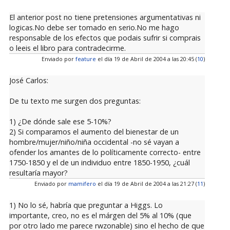
El anterior post no tiene pretensiones argumentativas ni
logicas.No debe ser tomado en serio.No me hago
responsable de los efectos que podais sufrir si comprais
o leeis el libro para contradecirme.
Enviado por
feature
el día 19 de Abril de 2004 a las 20:45 (
10
)
José Carlos:
De tu texto me surgen dos preguntas:
1) ¿De dónde sale ese 5-10%?
2) Si comparamos el aumento del bienestar de un
hombre/mujer/niño/niña occidental -no sé vayan a
ofender los amantes de lo políticamente correcto- entre
1750-1850 y el de un individuo entre 1850-1950, ¿cuál
resultaría mayor?
Enviado por
mamifero
el día 19 de Abril de 2004 a las 21:27 (
11
)
1) No lo sé, habría que preguntar a Higgs. Lo
importante, creo, no es el márgen del 5% al 10% (que
por otro lado me parece rwzonable) sino el hecho de que