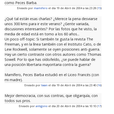
como Peces Barba.
Enviado por
mamifero
el día 19 de Abril de 2004 a las 23:28 (
15
)
¿Qué tal están esas charlas? ¿Merece la pena desviarse
unos 300 kms para ir este verano? ¿Gente variada,
discusiones interesantes? Por las fotos que he visto, la
media de edad está en torno a los 60 años...
Un poco off-topic: Si también te gusta la revista The
Freeman, y en la línea también con el Instituto Cato, o de
Lew Rockwell, solamente se oyen posiciones anti-guerra.
Hay un cierto contraste con otros autores como Thomas
Sowell. Por lo que has oído/leído, ¿se puede hablar de
una posición libertaria mayoritaria contra la guerra?
Mamífero, Peces Barba estudió en el Liceo Francés (con
mi madre).
Enviado por
twan
el día 19 de Abril de 2004 a las 23:40 (
16
)
Mejor democracia, con sus contras, que oligarquía, con
todos sus pros.
Enviado por
antigono
el día 20 de Abril de 2004 a las 10:10 (
17
)