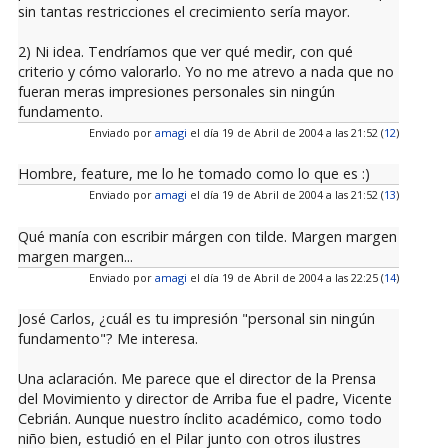
sin tantas restricciones el crecimiento sería mayor.
2) Ni idea. Tendríamos que ver qué medir, con qué
criterio y cómo valorarlo. Yo no me atrevo a nada que no
fueran meras impresiones personales sin ningún
fundamento.
Enviado por
amagi
el día 19 de Abril de 2004 a las 21:52 (
12
)
Hombre, feature, me lo he tomado como lo que es :)
Enviado por
amagi
el día 19 de Abril de 2004 a las 21:52 (
13
)
Qué manía con escribir márgen con tilde. Margen margen
margen margen...
Enviado por
amagi
el día 19 de Abril de 2004 a las 22:25 (
14
)
José Carlos, ¿cuál es tu impresión "personal sin ningún
fundamento"? Me interesa.
Una aclaración. Me parece que el director de la Prensa
del Movimiento y director de Arriba fue el padre, Vicente
Cebrián. Aunque nuestro ínclito académico, como todo
niño bien, estudió en el Pilar junto con otros ilustres