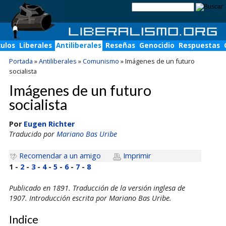
culos
Liberales
Antiliberales
Reseñas
Genocidio
Respuestas
Portada
»
Antiliberales
»
Comunismo
»
Imágenes de un futuro
socialista
Imágenes de un futuro
socialista
Por
Eugen Richter
Traducido por
Mariano Bas Uribe
Recomendar a un amigo
Imprimir
1 -
2
-
3
-
4
-
5
-
6
-
7
-
8
Publicado en 1891. Traducción de la versión inglesa de
1907. Introducción escrita por Mariano Bas Uribe.
Indice