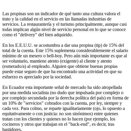
Las propinas son un indicador de qué tanto una cultura valora el
trato y la calidad en el servicio en las llamadas industrias de
servicios. La restaurantería y el turismo principalmente, aunque casi
todas implican algún nivel de servicio personal en lo que se conoce
como el "delivery" del bien adquirido.
En los E.E.U.U. se acostumbra a dar una propina (tip) de 15% del
total de la cuenta. Este 15% suplementa considerablemente el salario
mínimo de un mesero o bell-boy. Pero aún más importante es que al
ser voluntario, mantiene atento (exigente) al cliente y atento
(esmerado/a) al empleado. Alguien que obtiene buenas propias
puede estar seguro de que ha encontrado una actividad en que su
esfuerzo es apreciado por la sociedad.
En Ecuador esta importante señal de mercado ha sido atropellada
por una medida socialista (no dudo que impulsada por complejo o
por complejo secundada por la derecha política del país) en forma de
un 10% de "servicios" cobrados con la cuenta, por ley, siempre y
cada vez. Para colmo, se reparte igualitariamente (ojo, lo opuesto a
equitativamente o con justicia: no son sinónimos) entre quienes
tratan con los clientes y quienes no lo hacen (por ejemplo, los
cocineros y otros que trabajan en el "back-end", es decir, tras
bastidores.