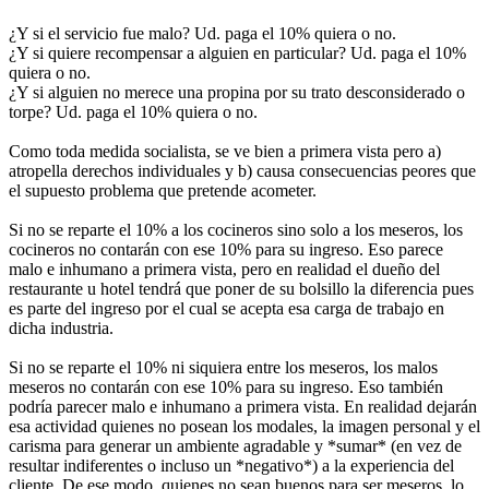
¿Y si el servicio fue malo? Ud. paga el 10% quiera o no.
¿Y si quiere recompensar a alguien en particular? Ud. paga el 10%
quiera o no.
¿Y si alguien no merece una propina por su trato desconsiderado o
torpe? Ud. paga el 10% quiera o no.
Como toda medida socialista, se ve bien a primera vista pero a)
atropella derechos individuales y b) causa consecuencias peores que
el supuesto problema que pretende acometer.
Si no se reparte el 10% a los cocineros sino solo a los meseros, los
cocineros no contarán con ese 10% para su ingreso. Eso parece
malo e inhumano a primera vista, pero en realidad el dueño del
restaurante u hotel tendrá que poner de su bolsillo la diferencia pues
es parte del ingreso por el cual se acepta esa carga de trabajo en
dicha industria.
Si no se reparte el 10% ni siquiera entre los meseros, los malos
meseros no contarán con ese 10% para su ingreso. Eso también
podría parecer malo e inhumano a primera vista. En realidad dejarán
esa actividad quienes no posean los modales, la imagen personal y el
carisma para generar un ambiente agradable y *sumar* (en vez de
resultar indiferentes o incluso un *negativo*) a la experiencia del
cliente. De ese modo, quienes no sean buenos para ser meseros, lo