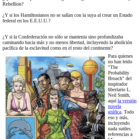
Rebellion?
¿Y si los Hamiltonianos no se salían con la suya al crear un Estado
federal en los E.E.U.U.?
¿Y si la Confederación no sólo se mantenia sino profundizaba
caminando hacia más y no menos libertad, incluyendo la abolición
pacífica de la esclavitud como en el resto del continente?
Para quienes
no han leido
"The
Probability
Broach" del
inspirador
libertario L.
Neil Smith,
aquí
la versión
novela
gráfica
. Todo
eso y más,
incluyendo
nada sutiles
referencias a