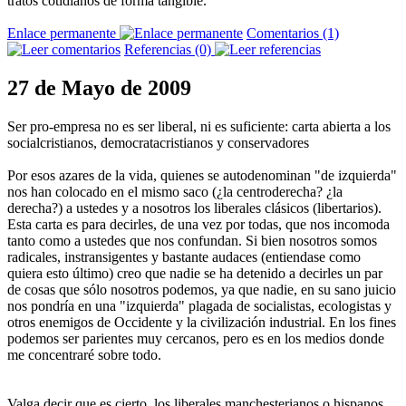
tratos cotidianos de forma tangible.
Enlace permanente
Comentarios (1)
Referencias (0)
27 de Mayo de 2009
Ser pro-empresa no es ser liberal, ni es suficiente: carta abierta a los
socialcristianos, democratacristianos y conservadores
Por esos azares de la vida, quienes se autodenominan "de izquierda"
nos han colocado en el mismo saco (¿la centroderecha? ¿la
derecha?) a ustedes y a nosotros los liberales clásicos (libertarios).
Esta carta es para decirles, de una vez por todas, que nos incomoda
tanto como a ustedes que nos confundan. Si bien nosotros somos
radicales, instransigentes y bastante audaces (entiendase como
quiera esto último) creo que nadie se ha detenido a decirles un par
de cosas que sólo nosotros podemos, ya que nadie, en su sano juicio
nos pondría en una "izquierda" plagada de socialistas, ecologistas y
otros enemigos de Occidente y la civilización industrial. En los fines
podemos ser parientes muy cercanos, pero es en los medios donde
me concentraré sobre todo.
Valga decir que es cierto, los liberales manchesterianos o hispanos