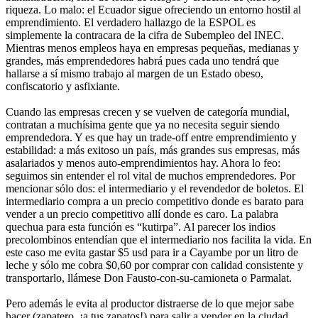
riqueza. Lo malo: el Ecuador sigue ofreciendo un entorno hostil al
emprendimiento. El verdadero hallazgo de la ESPOL es
simplemente la contracara de la cifra de Subempleo del INEC.
Mientras menos empleos haya en empresas pequeñas, medianas y
grandes, más emprendedores habrá pues cada uno tendrá que
hallarse a sí mismo trabajo al margen de un Estado obeso,
confiscatorio y asfixiante.
Cuando las empresas crecen y se vuelven de categoría mundial,
contratan a muchísima gente que ya no necesita seguir siendo
emprendedora. Y es que hay un trade-off entre emprendimiento y
estabilidad: a más exitoso un país, más grandes sus empresas, más
asalariados y menos auto-emprendimientos hay. Ahora lo feo:
seguimos sin entender el rol vital de muchos emprendedores. Por
mencionar sólo dos: el intermediario y el revendedor de boletos. El
intermediario compra a un precio competitivo donde es barato para
vender a un precio competitivo allí donde es caro. La palabra
quechua para esta función es “kutirpa”. Al parecer los indios
precolombinos entendían que el intermediario nos facilita la vida. En
este caso me evita gastar $5 usd para ir a Cayambe por un litro de
leche y sólo me cobra $0,60 por comprar con calidad consistente y
transportarlo, llámese Don Fausto-con-su-camioneta o Parmalat.
Pero además le evita al productor distraerse de lo que mejor sabe
hacer (zapatero, ¡a tus zapatos!) para salir a vender en la ciudad.