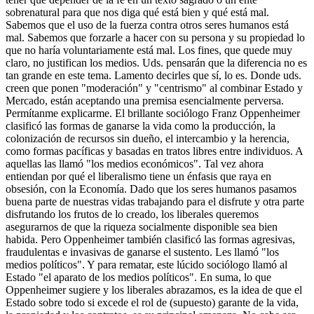
sobrenatural para que nos diga qué está bien y qué está mal.
Sabemos que el uso de la fuerza contra otros seres humanos está
mal. Sabemos que forzarle a hacer con su persona y su propiedad lo
que no haría voluntariamente está mal. Los fines, que quede muy
claro, no justifican los medios. Uds. pensarán que la diferencia no es
tan grande en este tema. Lamento decirles que sí, lo es. Donde uds.
creen que ponen "moderación" y "centrismo" al combinar Estado y
Mercado, están aceptando una premisa esencialmente perversa.
Permítanme explicarme. El brillante sociólogo Franz Oppenheimer
clasificó las formas de ganarse la vida como la producción, la
colonización de recursos sin dueño, el intercambio y la herencia,
como formas pacíficas y basadas en tratos libres entre individuos. A
aquellas las llamó "los medios económicos". Tal vez ahora
entiendan por qué el liberalismo tiene un énfasis que raya en
obsesión, con la Economía. Dado que los seres humanos pasamos
buena parte de nuestras vidas trabajando para el disfrute y otra parte
disfrutando los frutos de lo creado, los liberales queremos
asegurarnos de que la riqueza socialmente disponible sea bien
habida. Pero Oppenheimer también clasificó las formas agresivas,
fraudulentas e invasivas de ganarse el sustento. Les llamó "los
medios políticos". Y para rematar, este lúcido sociólogo llamó al
Estado "el aparato de los medios políticos". En suma, lo que
Oppenheimer sugiere y los liberales abrazamos, es la idea de que el
Estado sobre todo si excede el rol de (supuesto) garante de la vida,