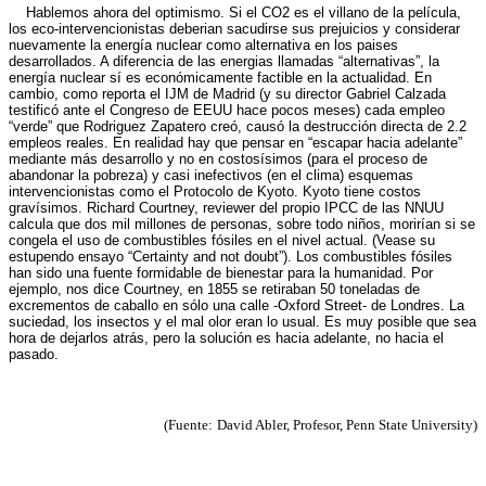
Hablemos ahora del optimismo. Si el CO2 es el villano de la película,
los eco-intervencionistas deberian sacudirse sus prejuicios y considerar
nuevamente la energía nuclear como alternativa en los paises
desarrollados. A diferencia de las energias llamadas “alternativas”, la
energía nuclear sí es económicamente factible en la actualidad. En
cambio, como reporta el IJM de Madrid (y su director Gabriel Calzada
testificó ante el Congreso de EEUU hace pocos meses) cada empleo
“verde” que Rodriguez Zapatero creó, causó la destrucción directa de 2.2
empleos reales. En realidad hay que pensar en “escapar hacia adelante”
mediante más desarrollo y no en costosísimos (para el proceso de
abandonar la pobreza) y casi inefectivos (en el clima) esquemas
intervencionistas como el Protocolo de Kyoto. Kyoto tiene costos
gravísimos. Richard Courtney, reviewer del propio IPCC de las NNUU
calcula que dos mil millones de personas, sobre todo niños, morirían si se
congela el uso de combustibles fósiles en el nivel actual. (Vease su
estupendo ensayo “Certainty and not doubt”). Los combustibles fósiles
han sido una fuente formidable de bienestar para la humanidad. Por
ejemplo, nos dice Courtney, en 1855 se retiraban 50 toneladas de
excrementos de caballo en sólo una calle -Oxford Street- de Londres. La
suciedad, los insectos y el mal olor eran lo usual. Es muy posible que sea
hora de dejarlos atrás, pero la solución es hacia adelante, no hacia el
pasado.
(Fuente:
David Abler, Profesor, Penn State University)