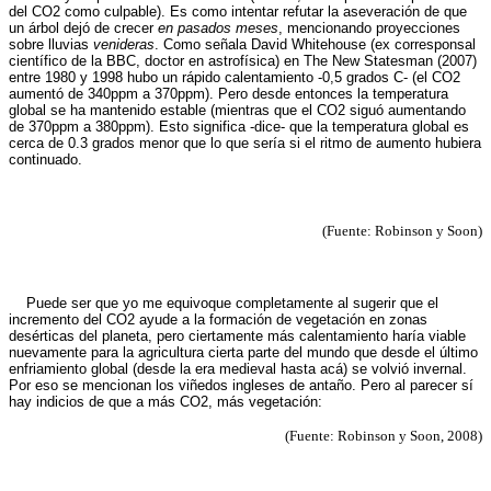
del CO2 como culpable). Es como intentar refutar la aseveración de que
un árbol dejó de crecer
en pasados meses
, mencionando proyecciones
sobre lluvias
venideras
. Como señala David Whitehouse (ex corresponsal
científico de la BBC, doctor en astrofísica) en The New Statesman (2007)
entre 1980 y 1998 hubo un rápido calentamiento -0,5 grados C- (el CO2
aumentó de 340ppm a 370ppm). Pero desde entonces la temperatura
global se ha mantenido estable (mientras que el CO2 siguó aumentando
de 370ppm a 380ppm). Esto significa -dice- que la temperatura global es
cerca de 0.3 grados menor que lo que sería si el ritmo de aumento hubiera
continuado.
(Fuente: Robinson y Soon)
Puede ser que yo me equivoque completamente al sugerir que el
incremento del CO2 ayude a la formación de vegetación en zonas
desérticas del planeta, pero ciertamente más calentamiento haría viable
nuevamente para la agricultura cierta parte del mundo que desde el último
enfriamiento global (desde la era medieval hasta acá) se volvió invernal.
Por eso se mencionan los viñedos ingleses de antaño. Pero al parecer sí
hay indicios de que a más CO2, más vegetación:
(Fuente: Robinson y Soon, 2008)