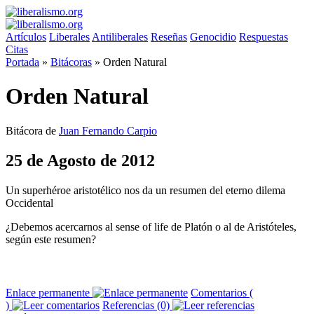
Artículos
Liberales
Antiliberales
Reseñas
Genocidio
Respuestas
Citas
Portada
»
Bitácoras
»
Orden Natural
Orden Natural
Bitácora de
Juan Fernando Carpio
25 de Agosto de 2012
Un superhéroe aristotélico nos da un resumen del eterno dilema
Occidental
¿Debemos acercarnos al sense of life de Platón o al de Aristóteles,
según este resumen?
Enlace permanente
Comentarios (
)
Referencias (0)