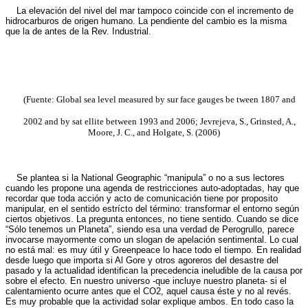
La elevación del nivel del mar tampoco coincide con el incremento de
hidrocarburos de origen humano. La pendiente del cambio es la misma
que la de antes de la Rev. Industrial.
(Fuente: Global sea level measured by sur face gauges be tween 1807 and
2002 and by sat ellite between 1993 and 2006; Jevrejeva, S., Grinsted, A.,
Moore, J. C., and Holgate, S. (2006)
Se plantea si la National Geographic “manipula” o no a sus lectores
cuando les propone una agenda de restricciones auto-adoptadas, hay que
recordar que toda acción y acto de comunicación tiene por proposito
manipular, en el sentido estrícto del término: transformar el entorno según
ciertos objetivos. La pregunta entonces, no tiene sentido. Cuando se dice
“Sólo tenemos un Planeta”, siendo esa una verdad de Perogrullo, parece
invocarse mayormente como un slogan de apelación sentimental. Lo cual
no está mal: es muy útil y Greenpeace lo hace todo el tiempo. En realidad
desde luego que importa si Al Gore y otros agoreros del desastre del
pasado y la actualidad identifican la precedencia ineludible de la causa por
sobre el efecto. En nuestro universo -que incluye nuestro planeta- si el
calentamiento ocurre antes que el CO2, aquel causa éste y no al revés.
Es muy probable que la actividad solar explique ambos. En todo caso la