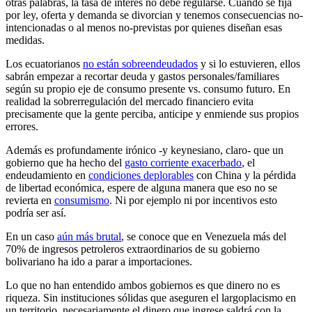
otras palabras, la tasa de interés no debe regularse. Cuando se fija
por ley, oferta y demanda se divorcian y tenemos consecuencias no-
intencionadas o al menos no-previstas por quienes diseñan esas
medidas.
Los ecuatorianos
no están sobreendeudados
y si lo estuvieren, ellos
sabrán empezar a recortar deuda y gastos personales/familiares
según su propio eje de consumo presente vs. consumo futuro. En
realidad la sobrerregulación del mercado financiero evita
precisamente que la gente perciba, anticipe y enmiende sus propios
errores.
Además es profundamente irónico -y keynesiano, claro- que un
gobierno que ha hecho del
gasto corriente exacerbado
, el
endeudamiento en
condiciones deplorables
con China y la pérdida
de libertad económica, espere de alguna manera que eso no se
revierta en
consumismo
. Ni por ejemplo ni por incentivos esto
podría ser así.
En un caso
aún más brutal
, se conoce que en Venezuela más del
70% de ingresos petroleros extraordinarios de su gobierno
bolivariano ha ido a parar a importaciones.
Lo que no han entendido ambos gobiernos es que dinero no es
riqueza. Sin instituciones sólidas que aseguren el largoplacismo en
un territorio, necesariamente el dinero que ingrese saldrá con la