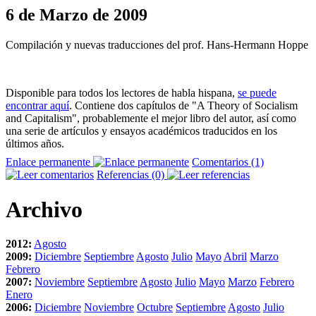
6 de Marzo de 2009
Compilación y nuevas traducciones del prof. Hans-Hermann Hoppe
Disponible para todos los lectores de habla hispana,
se puede
encontrar aquí
. Contiene dos capítulos de "A Theory of Socialism
and Capitalism", probablemente el mejor libro del autor, así como
una serie de artículos y ensayos académicos traducidos en los
últimos años.
Enlace permanente
Comentarios (1)
Referencias (0)
Archivo
2012:
Agosto
2009:
Diciembre
Septiembre
Agosto
Julio
Mayo
Abril
Marzo
Febrero
2007:
Noviembre
Septiembre
Agosto
Julio
Mayo
Marzo
Febrero
Enero
2006:
Diciembre
Noviembre
Octubre
Septiembre
Agosto
Julio