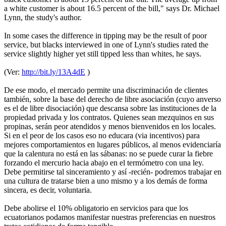
a white customer is about 16.5 percent of the bill," says Dr. Michael
Lynn, the study's author.
In some cases the difference in tipping may be the result of poor
service, but blacks interviewed in one of Lynn's studies rated the
service slightly higher yet still tipped less than whites, he says.
(Ver:
http://bit.ly/13A4dE
)
De ese modo, el mercado permite una discriminación de clientes
también, sobre la base del derecho de libre asociación (cuyo anverso
es el de libre disociación) que descansa sobre las instituciones de la
propiedad privada y los contratos. Quienes sean mezquinos en sus
propinas, serán peor atendidos y menos bienvenidos en los locales.
Si en el peor de los casos eso no educara (via incentivos) para
mejores comportamientos en lugares públicos, al menos evidenciaría
que la calentura no está en las sábanas: no se puede curar la fiebre
forzando el mercurio hacia abajo en el termómetro con una ley.
Debe permitirse tal sinceramiento y así -recién- podremos trabajar en
una cultura de tratarse bien a uno mismo y a los demás de forma
sincera, es decir, voluntaria.
Debe abolirse el 10% obligatorio en servicios para que los
ecuatorianos podamos manifestar nuestras preferencias en nuestros