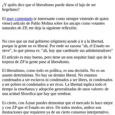
¿Y quién dice que el liberalismo puede darse el lujo de ser
hegeliano?
El
muy comentado
(e interesante como siempre viniendo de quien
viene) artículo de Pablo Molina sobre los ancaps como votantes
naturales de ZP, me deja la siguiente reflexión:
No creo que un mal gobierno (régimen) ayude a ir a la libertad,
porque la gente no es liberal. Por ende no razona "ah, el Estado no
sirve", lo que piensa es: "ah, hay que cambiarle sus administradores"
El artículo es muy bueno, pero tiene un non sequitur fatal: que de la
torpeza de ZP la gente pase al liberalismo.
El liberalismo, como todo en política, es una decisión. No es un
asunto determinista. No hay un destino liberal. No estamos
condenados a ser esclavos ni condenados a ser libres, ni condenados
a ser pobres ni condenados a ser ricos. La libertad mplica todo el
tiempo la enseñanza y adopción generalizadas de unos valores: de
una actitud filosofica que hay que sembrar.
Es cierto, con Aznar puedes demostrar que el mercado lo hace mejor
y con ZP que el Estado no sirve. De todos modos, ambos son
ilustraciones que requieren ya de un cierto consenso interpretativo.