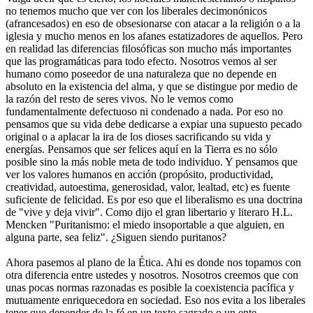
no tenemos mucho que ver con los liberales decimonónicos
(afrancesados) en eso de obsesionarse con atacar a la religión o a la
iglesia y mucho menos en los afanes estatizadores de aquellos. Pero
en realidad las diferencias filosóficas son mucho más importantes
que las programáticas para todo efecto. Nosotros vemos al ser
humano como poseedor de una naturaleza que no depende en
absoluto en la existencia del alma, y que se distingue por medio de
la razón del resto de seres vivos. No le vemos como
fundamentalmente defectuoso ni condenado a nada. Por eso no
pensamos que su vida debe dedicarse a expiar una supuesto pecado
original o a aplacar la ira de los dioses sacrificando su vida y
energías. Pensamos que ser felices aquí en la Tierra es no sólo
posible sino la más noble meta de todo individuo. Y pensamos que
ver los valores humanos en acción (propósito, productividad,
creatividad, autoestima, generosidad, valor, lealtad, etc) es fuente
suficiente de felicidad. Es por eso que el liberalismo es una doctrina
de "vive y deja vivir". Como dijo el gran libertario y literaro H.L.
Mencken "Puritanismo: el miedo insoportable a que alguien, en
alguna parte, sea feliz". ¿Siguen siendo puritanos?
Ahora pasemos al plano de la Ética. Ahi es donde nos topamos con
otra diferencia entre ustedes y nosotros. Nosotros creemos que con
unas pocas normas razonadas es posible la coexistencia pacífica y
mutuamente enriquecedora en sociedad. Eso nos evita a los liberales
tener que depender de la fé en un texto sagrado o un ente