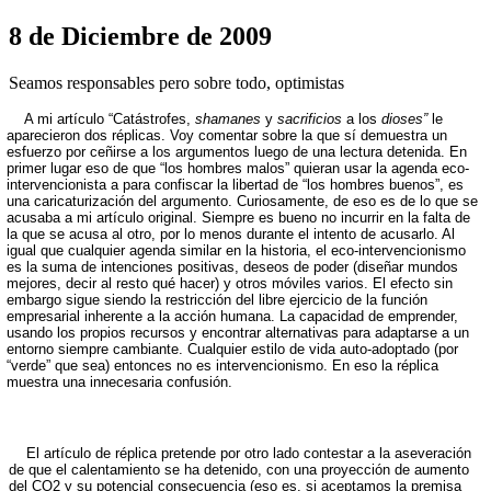
8 de Diciembre de 2009
Seamos responsables pero sobre todo, optimistas
A mi artículo “Catástrofes,
shamanes
y
sacrificios
a los
dioses”
le
aparecieron dos réplicas. Voy comentar sobre la que sí demuestra un
esfuerzo por ceñirse a los argumentos luego de una lectura detenida. En
primer lugar eso de que “los hombres malos” quieran usar la agenda eco-
intervencionista a para confiscar la libertad de “los hombres buenos”, es
una caricaturización del argumento. Curiosamente, de eso es de lo que se
acusaba a mi artículo original. Siempre es bueno no incurrir en la falta de
la que se acusa al otro, por lo menos durante el intento de acusarlo. Al
igual que cualquier agenda similar en la historia, el eco-intervencionismo
es la suma de intenciones positivas, deseos de poder (diseñar mundos
mejores, decir al resto qué hacer) y otros móviles varios. El efecto sin
embargo sigue siendo la restricción del libre ejercicio de la función
empresarial inherente a la acción humana. La capacidad de emprender,
usando los propios recursos y encontrar alternativas para adaptarse a un
entorno siempre cambiante. Cualquier estilo de vida auto-adoptado (por
“verde” que sea) entonces no es intervencionismo. En eso la réplica
muestra una innecesaria confusión.
El artículo de réplica pretende por otro lado contestar a la aseveración
de que el calentamiento se ha detenido, con una proyección de aumento
del CO2 y su potencial consecuencia (eso es, si aceptamos la premisa