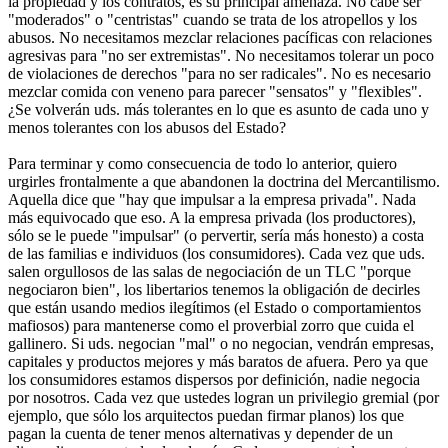
la propiedad y los contratos, es su principal amenaza. No cabe ser
"moderados" o "centristas" cuando se trata de los atropellos y los
abusos. No necesitamos mezclar relaciones pacíficas con relaciones
agresivas para "no ser extremistas". No necesitamos tolerar un poco
de violaciones de derechos "para no ser radicales". No es necesario
mezclar comida con veneno para parecer "sensatos" y "flexibles".
¿Se volverán uds. más tolerantes en lo que es asunto de cada uno y
menos tolerantes con los abusos del Estado?
Para terminar y como consecuencia de todo lo anterior, quiero
urgirles frontalmente a que abandonen la doctrina del Mercantilismo.
Aquella dice que "hay que impulsar a la empresa privada". Nada
más equivocado que eso. A la empresa privada (los productores),
sólo se le puede "impulsar" (o pervertir, sería más honesto) a costa
de las familias e individuos (los consumidores). Cada vez que uds.
salen orgullosos de las salas de negociación de un TLC "porque
negociaron bien", los libertarios tenemos la obligación de decirles
que están usando medios ilegítimos (el Estado o comportamientos
mafiosos) para mantenerse como el proverbial zorro que cuida el
gallinero. Si uds. negocian "mal" o no negocian, vendrán empresas,
capitales y productos mejores y más baratos de afuera. Pero ya que
los consumidores estamos dispersos por definición, nadie negocia
por nosotros. Cada vez que ustedes logran un privilegio gremial (por
ejemplo, que sólo los arquitectos puedan firmar planos) los que
pagan la cuenta de tener menos alternativas y depender de un