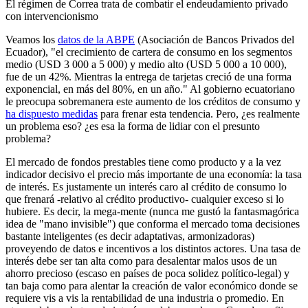
El régimen de Correa trata de combatir el endeudamiento privado
con intervencionismo
Veamos los
datos de la ABPE
(Asociación de Bancos Privados del
Ecuador), "el crecimiento de cartera de consumo en los segmentos
medio (USD 3 000 a 5 000) y medio alto (USD 5 000 a 10 000),
fue de un 42%. Mientras la entrega de tarjetas creció de una forma
exponencial, en más del 80%, en un año." Al gobierno ecuatoriano
le preocupa sobremanera este aumento de los créditos de consumo y
ha dispuesto medidas
para frenar esta tendencia. Pero, ¿es realmente
un problema eso? ¿es esa la forma de lidiar con el presunto
problema?
El mercado de fondos prestables tiene como producto y a la vez
indicador decisivo el precio más importante de una economía: la tasa
de interés. Es justamente un interés caro al crédito de consumo lo
que frenará -relativo al crédito productivo- cualquier exceso si lo
hubiere. Es decir, la mega-mente (nunca me gustó la fantasmagórica
idea de "mano invisible") que conforma el mercado toma decisiones
bastante inteligentes (es decir adaptativas, armonizadoras)
proveyendo de datos e incentivos a los distintos actores. Una tasa de
interés debe ser tan alta como para desalentar malos usos de un
ahorro precioso (escaso en países de poca solidez político-legal) y
tan baja como para alentar la creación de valor económico donde se
requiere vis a vis la rentabilidad de una industria o promedio. En