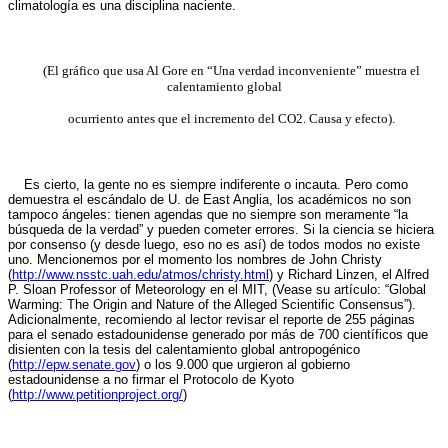
climatología es una disciplina naciente.
(El gráfico que usa Al Gore en “Una verdad inconveniente” muestra el
calentamiento global
ocurriento antes que el incremento del CO2. Causa y efecto).
Es cierto, la gente no es siempre indiferente o incauta. Pero como
demuestra el escándalo de U. de East Anglia, los académicos no son
tampoco ángeles: tienen agendas que no siempre son meramente “la
búsqueda de la verdad” y pueden cometer errores. Si la ciencia se hiciera
por consenso (y desde luego, eso no es así) de todos modos no existe
uno. Mencionemos por el momento los nombres de John Christy
(
http://www.nsstc.uah.edu/atmos/christy.html
) y Richard Linzen, el Alfred
P. Sloan Professor of Meteorology en el MIT, (Vease su artículo: “Global
Warming: The Origin and Nature of the Alleged Scientific Consensus”).
Adicionalmente, recomiendo al lector revisar el reporte de 255 páginas
para el senado estadounidense generado por más de 700 científicos que
disienten con la tesis del calentamiento global antropogénico
(
http://epw.senate.gov
) o los 9.000 que urgieron al gobierno
estadounidense a no firmar el Protocolo de Kyoto
(
http://www.petitionproject.org/
)