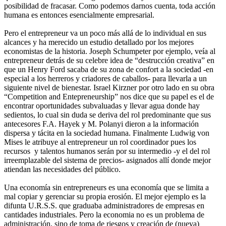
posibilidad de fracasar. Como podemos darnos cuenta, toda acción
humana es entonces esencialmente empresarial.
Pero el entrepreneur va un poco más allá de lo individual en sus
alcances y ha merecido un estudio detallado por los mejores
economistas de la historia. Joseph Schumpeter por ejemplo, veía al
entrepreneur detrás de su celebre idea de “destrucción creativa” en
que un Henry Ford sacaba de su zona de confort a la sociedad -en
especial a los herreros y criadores de caballos- para llevarla a un
siguiente nivel de bienestar. Israel Kirzner por otro lado en su obra
“Competition and Entepreneurship” nos dice que su papel es el de
encontrar oportunidades subvaluadas y llevar agua donde hay
sedientos, lo cual sin duda se deriva del rol predominante que sus
antecesores F.A. Hayek y M. Polanyi dieron a la información
dispersa y tácita en la sociedad humana. Finalmente Ludwig von
Mises le atribuye al entrepreneur un rol coordinador pues los
recursos y talentos humanos serán por su intermedio -y el del rol
irreemplazable del sistema de precios- asignados allí donde mejor
atiendan las necesidades del público.
Una economía sin entrepreneurs es una economía que se limita a
mal copiar y gerenciar su propia erosión. El mejor ejemplo es la
difunta U.R.S.S. que graduaba administradores de empresas en
cantidades industriales. Pero la economia no es un problema de
administración, sino de toma de riesgos y creación de (nueva)