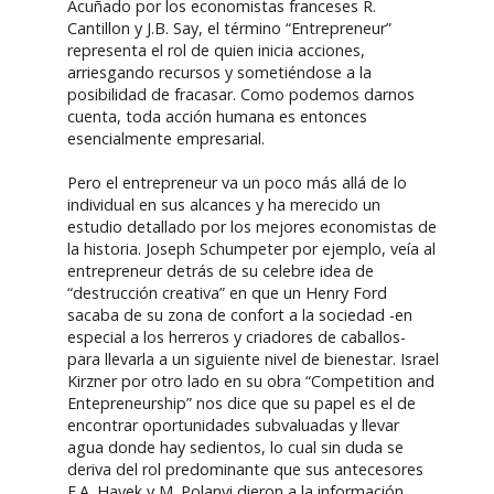
Acuñado por los economistas franceses R.
Cantillon y J.B. Say, el término “Entrepreneur”
representa el rol de quien inicia acciones,
arriesgando recursos y sometiéndose a la
posibilidad de fracasar. Como podemos darnos
cuenta, toda acción humana es entonces
esencialmente empresarial.
Pero el entrepreneur va un poco más allá de lo
individual en sus alcances y ha merecido un
estudio detallado por los mejores economistas de
la historia. Joseph Schumpeter por ejemplo, veía al
entrepreneur detrás de su celebre idea de
“destrucción creativa” en que un Henry Ford
sacaba de su zona de confort a la sociedad -en
especial a los herreros y criadores de caballos-
para llevarla a un siguiente nivel de bienestar. Israel
Kirzner por otro lado en su obra “Competition and
Entepreneurship” nos dice que su papel es el de
encontrar oportunidades subvaluadas y llevar
agua donde hay sedientos, lo cual sin duda se
deriva del rol predominante que sus antecesores
F.A. Hayek y M. Polanyi dieron a la información