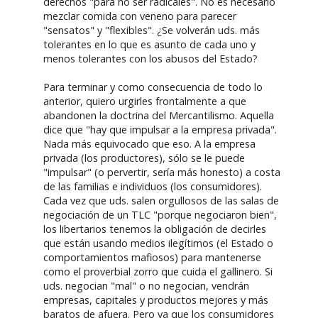
derechos "para no ser radicales". No es necesario
mezclar comida con veneno para parecer
"sensatos" y "flexibles". ¿Se volverán uds. más
tolerantes en lo que es asunto de cada uno y
menos tolerantes con los abusos del Estado?
Para terminar y como consecuencia de todo lo
anterior, quiero urgirles frontalmente a que
abandonen la doctrina del Mercantilismo. Aquella
dice que "hay que impulsar a la empresa privada".
Nada más equivocado que eso. A la empresa
privada (los productores), sólo se le puede
"impulsar" (o pervertir, sería más honesto) a costa
de las familias e individuos (los consumidores).
Cada vez que uds. salen orgullosos de las salas de
negociación de un TLC "porque negociaron bien",
los libertarios tenemos la obligación de decirles
que están usando medios ilegítimos (el Estado o
comportamientos mafiosos) para mantenerse
como el proverbial zorro que cuida el gallinero. Si
uds. negocian "mal" o no negocian, vendrán
empresas, capitales y productos mejores y más
baratos de afuera. Pero ya que los consumidores