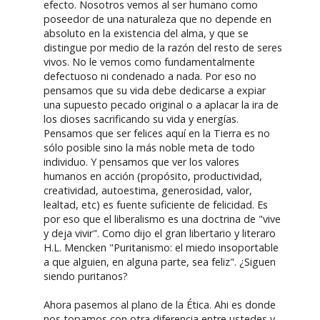
efecto. Nosotros vemos al ser humano como
poseedor de una naturaleza que no depende en
absoluto en la existencia del alma, y que se
distingue por medio de la razón del resto de seres
vivos. No le vemos como fundamentalmente
defectuoso ni condenado a nada. Por eso no
pensamos que su vida debe dedicarse a expiar
una supuesto pecado original o a aplacar la ira de
los dioses sacrificando su vida y energías.
Pensamos que ser felices aquí en la Tierra es no
sólo posible sino la más noble meta de todo
individuo. Y pensamos que ver los valores
humanos en acción (propósito, productividad,
creatividad, autoestima, generosidad, valor,
lealtad, etc) es fuente suficiente de felicidad. Es
por eso que el liberalismo es una doctrina de "vive
y deja vivir". Como dijo el gran libertario y literaro
H.L. Mencken "Puritanismo: el miedo insoportable
a que alguien, en alguna parte, sea feliz". ¿Siguen
siendo puritanos?
Ahora pasemos al plano de la Ética. Ahi es donde
nos topamos con otra diferencia entre ustedes y