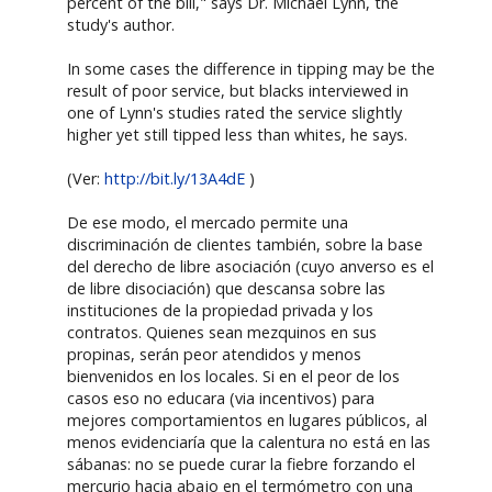
percent of the bill," says Dr. Michael Lynn, the
study's author.
In some cases the difference in tipping may be the
result of poor service, but blacks interviewed in
one of Lynn's studies rated the service slightly
higher yet still tipped less than whites, he says.
(Ver:
http://bit.ly/13A4dE
)
De ese modo, el mercado permite una
discriminación de clientes también, sobre la base
del derecho de libre asociación (cuyo anverso es el
de libre disociación) que descansa sobre las
instituciones de la propiedad privada y los
contratos. Quienes sean mezquinos en sus
propinas, serán peor atendidos y menos
bienvenidos en los locales. Si en el peor de los
casos eso no educara (via incentivos) para
mejores comportamientos en lugares públicos, al
menos evidenciaría que la calentura no está en las
sábanas: no se puede curar la fiebre forzando el
mercurio hacia abajo en el termómetro con una