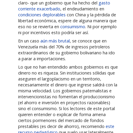
claro- que un gobierno que ha hecho del
gasto
corriente exacerbado
, el endeudamiento en
condiciones deplorables
con China y la pérdida de
libertad económica, espere de alguna manera que
eso no se revierta en
consumismo
. Ni por ejemplo
ni por incentivos esto podría ser así.
En un caso
aún más brutal
, se conoce que en
Venezuela más del 70% de ingresos petroleros
extraordinarios de su gobierno bolivariano ha ido
a parar a importaciones.
Lo que no han entendido ambos gobiernos es que
dinero no es riqueza. Sin instituciones sólidas que
aseguren el largoplacismo en un territorio,
necesariamente el dinero que ingrese saldrá con la
misma velocidad. Los gobiernos paternalistas e
intervencionistas no fomentan el produccionismo
(el ahorro e inversión en proyectos razonables)
sino el consumismo. Si los lectores de este portal
quieren entender o explicar de forma amena
ciertos pormenores del mercado de fondos
prestables (es decir de ahorro), recomiendo
este
recurso pedagógico
que suelo usar lateralmente