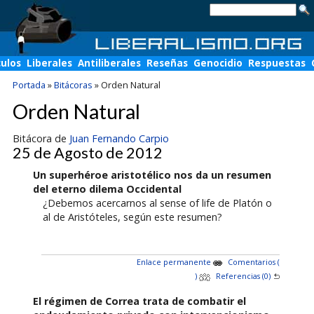
culos
Liberales
Antiliberales
Reseñas
Genocidio
Respuestas
Portada
»
Bitácoras
»
Orden Natural
Orden Natural
Bitácora de
Juan Fernando Carpio
25 de Agosto de 2012
Un superhéroe aristotélico nos da un resumen
del eterno dilema Occidental
¿Debemos acercarnos al sense of life de Platón o
al de Aristóteles, según este resumen?
Enlace permanente
Comentarios (
)
Referencias (0)
El régimen de Correa trata de combatir el