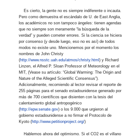
Es cierto, la gente no es siempre indiferente o incauta.
Pero como demuestra el escándalo de U. de East Anglia,
los académicos no son tampoco ángeles: tienen agendas
que no siempre son meramente “la búsqueda de la
verdad” y pueden cometer errores. Si la ciencia se hiciera
por consenso (y desde luego, eso no es así) de todos
modos no existe uno. Mencionemos por el momento los
nombres de John Christy
(
http://www.nsstc.uah.edu/atmos/christy.html
) y Richard
Linzen, el Alfred P. Sloan Professor of Meteorology en el
MIT, (Vease su artículo: “Global Warming: The Origin and
Nature of the Alleged Scientific Consensus”).
Adicionalmente, recomiendo al lector revisar el reporte de
255 páginas para el senado estadounidense generado por
más de 700 científicos que disienten con la tesis del
calentamiento global antropogénico
(
http://epw.senate.gov
) o los 9.000 que urgieron al
gobierno estadounidense a no firmar el Protocolo de
Kyoto (
http://www.petitionproject.org/
)
Hablemos ahora del optimismo. Si el CO2 es el villano