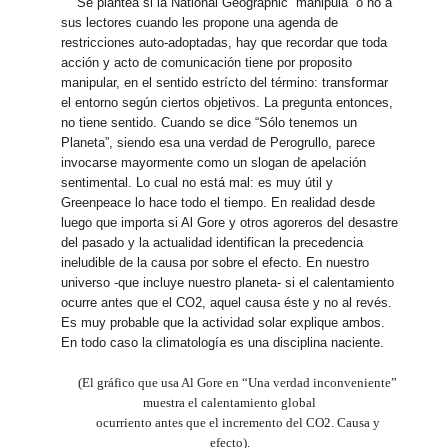
Se plantea si la National Geographic “manipula” o no a
sus lectores cuando les propone una agenda de
restricciones auto-adoptadas, hay que recordar que toda
acción y acto de comunicación tiene por proposito
manipular, en el sentido estrícto del término: transformar
el entorno según ciertos objetivos. La pregunta entonces,
no tiene sentido. Cuando se dice “Sólo tenemos un
Planeta”, siendo esa una verdad de Perogrullo, parece
invocarse mayormente como un slogan de apelación
sentimental. Lo cual no está mal: es muy útil y
Greenpeace lo hace todo el tiempo. En realidad desde
luego que importa si Al Gore y otros agoreros del desastre
del pasado y la actualidad identifican la precedencia
ineludible de la causa por sobre el efecto. En nuestro
universo -que incluye nuestro planeta- si el calentamiento
ocurre antes que el CO2, aquel causa éste y no al revés.
Es muy probable que la actividad solar explique ambos.
En todo caso la climatología es una disciplina naciente.
(El gráfico que usa Al Gore en “Una verdad inconveniente”
muestra el calentamiento global
ocurriento antes que el incremento del CO2. Causa y
efecto).