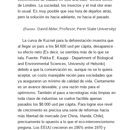
de Londres. La suciedad, los insectos y el mal olor eran
lo usual. Es muy posible que sea hora de dejarlos atrás,
pero la solución es hacia adelante, no hacia el pasado.
David Abler, Profesor, Penn State University)
(Fuente:
La curva de Kuznet para la deforestación muestra que
al llegar un país a los $4.600 usd per cápita, desaparece
su efecto neto (Es decir, se siembra más de lo que se
tala. Fuente: Pekka E. Kauppi - Department of Biological
and Environmental Sciences, University of Helsinki)
debido a que la conservación es, aunque no se lo quiera
aceptar, un costo manejable recién para sociedades que
ya aseguraron un mínimo de calidad de vida. Ciertamente
es un avance deseable, y una razón más para el
optimismo. También el paso a tecnologías más limpias en
toda clase de industrias se vuelve factible apenas
pasados los $8.000 usd per cápita. Para lograr ese nivel
de crecimiento es precisa una serie de reformas hacia
más libertad de mercado (ver China, Irlanda, Chile),
precisamente lo opuesto a lo que el eco-intervencionismo
pregona. Los EEUU crecieron en 195% entre 1970 y