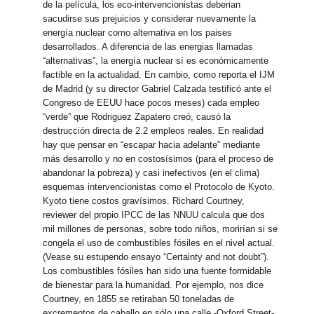
de la película, los eco-intervencionistas deberian
sacudirse sus prejuicios y considerar nuevamente la
energía nuclear como alternativa en los paises
desarrollados. A diferencia de las energias llamadas
“alternativas”, la energía nuclear sí es económicamente
factible en la actualidad. En cambio, como reporta el IJM
de Madrid (y su director Gabriel Calzada testificó ante el
Congreso de EEUU hace pocos meses) cada empleo
“verde” que Rodriguez Zapatero creó, causó la
destrucción directa de 2.2 empleos reales. En realidad
hay que pensar en “escapar hacia adelante” mediante
más desarrollo y no en costosísimos (para el proceso de
abandonar la pobreza) y casi inefectivos (en el clima)
esquemas intervencionistas como el Protocolo de Kyoto.
Kyoto tiene costos gravísimos. Richard Courtney,
reviewer del propio IPCC de las NNUU calcula que dos
mil millones de personas, sobre todo niños, morirían si se
congela el uso de combustibles fósiles en el nivel actual.
(Vease su estupendo ensayo “Certainty and not doubt”).
Los combustibles fósiles han sido una fuente formidable
de bienestar para la humanidad. Por ejemplo, nos dice
Courtney, en 1855 se retiraban 50 toneladas de
excrementos de caballo en sólo una calle -Oxford Street-