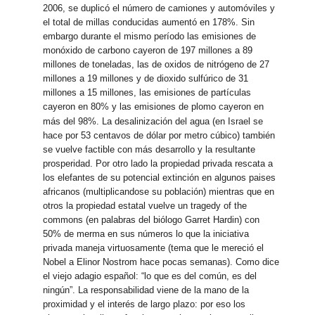
2006, se duplicó el número de camiones y automóviles y
el total de millas conducidas aumentó en 178%. Sin
embargo durante el mismo período las emisiones de
monóxido de carbono cayeron de 197 millones a 89
millones de toneladas, las de oxidos de nitrógeno de 27
millones a 19 millones y de dioxido sulfúrico de 31
millones a 15 millones, las emisiones de partículas
cayeron en 80% y las emisiones de plomo cayeron en
más del 98%.
La desalinización del agua (en Israel se
hace por 53 centavos de dólar por metro cúbico) también
se vuelve factible con más desarrollo y la resultante
prosperidad. Por otro lado la propiedad privada rescata a
los elefantes de su potencial extinción en algunos paises
africanos (multiplicandose su población) mientras que en
otros la propiedad estatal vuelve un tragedy of the
commons (en palabras del biólogo Garret Hardin) con
50% de merma en sus números lo que la iniciativa
privada maneja virtuosamente (tema que le mereció el
Nobel a Elinor Nostrom hace pocas semanas). Como dice
el viejo adagio español: “lo que es del común, es del
ningún”. La responsabilidad viene de la mano de la
proximidad y el interés de largo plazo: por eso los