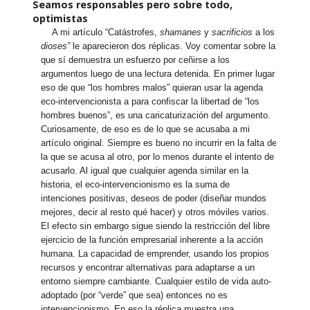
Seamos responsables pero sobre todo,
optimistas
A mi artículo “Catástrofes,
shamanes
y
sacrificios
a los
dioses”
le aparecieron dos réplicas. Voy comentar sobre la
que sí demuestra un esfuerzo por ceñirse a los
argumentos luego de una lectura detenida. En primer lugar
eso de que “los hombres malos” quieran usar la agenda
eco-intervencionista a para confiscar la libertad de “los
hombres buenos”, es una caricaturización del argumento.
Curiosamente, de eso es de lo que se acusaba a mi
artículo original. Siempre es bueno no incurrir en la falta de
la que se acusa al otro, por lo menos durante el intento de
acusarlo. Al igual que cualquier agenda similar en la
historia, el eco-intervencionismo es la suma de
intenciones positivas, deseos de poder (diseñar mundos
mejores, decir al resto qué hacer) y otros móviles varios.
El efecto sin embargo sigue siendo la restricción del libre
ejercicio de la función empresarial inherente a la acción
humana. La capacidad de emprender, usando los propios
recursos y encontrar alternativas para adaptarse a un
entorno siempre cambiante. Cualquier estilo de vida auto-
adoptado (por “verde” que sea) entonces no es
intervencionismo. En eso la réplica muestra una