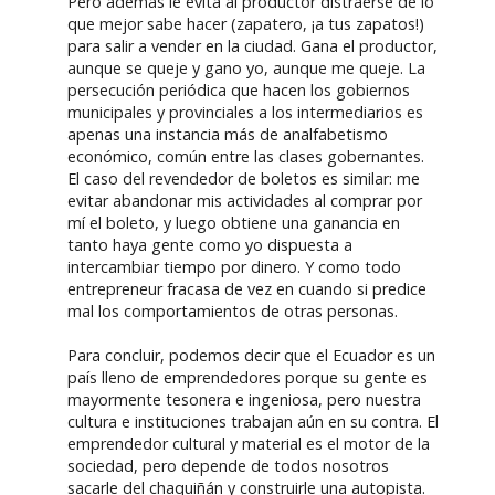
Pero además le evita al productor distraerse de lo
que mejor sabe hacer (zapatero, ¡a tus zapatos!)
para salir a vender en la ciudad. Gana el productor,
aunque se queje y gano yo, aunque me queje. La
persecución periódica que hacen los gobiernos
municipales y provinciales a los intermediarios es
apenas una instancia más de analfabetismo
económico, común entre las clases gobernantes.
El caso del revendedor de boletos es similar: me
evitar abandonar mis actividades al comprar por
mí el boleto, y luego obtiene una ganancia en
tanto haya gente como yo dispuesta a
intercambiar tiempo por dinero. Y como todo
entrepreneur fracasa de vez en cuando si predice
mal los comportamientos de otras personas.
Para concluir, podemos decir que el Ecuador es un
país lleno de emprendedores porque su gente es
mayormente tesonera e ingeniosa, pero nuestra
cultura e instituciones trabajan aún en su contra. El
emprendedor cultural y material es el motor de la
sociedad, pero depende de todos nosotros
sacarle del chaquiñán y construirle una autopista.