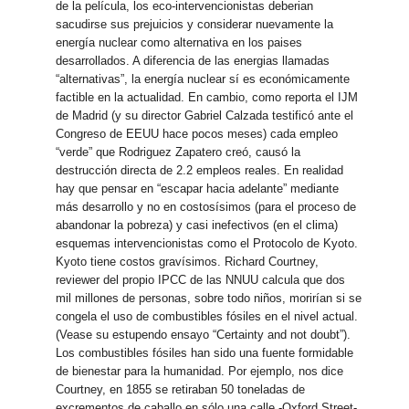
de la película, los eco-intervencionistas deberian
sacudirse sus prejuicios y considerar nuevamente la
energía nuclear como alternativa en los paises
desarrollados. A diferencia de las energias llamadas
“alternativas”, la energía nuclear sí es económicamente
factible en la actualidad. En cambio, como reporta el IJM
de Madrid (y su director Gabriel Calzada testificó ante el
Congreso de EEUU hace pocos meses) cada empleo
“verde” que Rodriguez Zapatero creó, causó la
destrucción directa de 2.2 empleos reales. En realidad
hay que pensar en “escapar hacia adelante” mediante
más desarrollo y no en costosísimos (para el proceso de
abandonar la pobreza) y casi inefectivos (en el clima)
esquemas intervencionistas como el Protocolo de Kyoto.
Kyoto tiene costos gravísimos. Richard Courtney,
reviewer del propio IPCC de las NNUU calcula que dos
mil millones de personas, sobre todo niños, morirían si se
congela el uso de combustibles fósiles en el nivel actual.
(Vease su estupendo ensayo “Certainty and not doubt”).
Los combustibles fósiles han sido una fuente formidable
de bienestar para la humanidad. Por ejemplo, nos dice
Courtney, en 1855 se retiraban 50 toneladas de
excrementos de caballo en sólo una calle -Oxford Street-