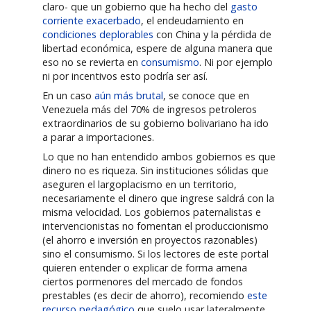
claro- que un gobierno que ha hecho del
gasto
corriente exacerbado
, el endeudamiento en
condiciones deplorables
con China y la pérdida de
libertad económica, espere de alguna manera que
eso no se revierta en
consumismo
. Ni por ejemplo
ni por incentivos esto podría ser así.
En un caso
aún más brutal
, se conoce que en
Venezuela más del 70% de ingresos petroleros
extraordinarios de su gobierno bolivariano ha ido
a parar a importaciones.
Lo que no han entendido ambos gobiernos es que
dinero no es riqueza. Sin instituciones sólidas que
aseguren el largoplacismo en un territorio,
necesariamente el dinero que ingrese saldrá con la
misma velocidad. Los gobiernos paternalistas e
intervencionistas no fomentan el produccionismo
(el ahorro e inversión en proyectos razonables)
sino el consumismo. Si los lectores de este portal
quieren entender o explicar de forma amena
ciertos pormenores del mercado de fondos
prestables (es decir de ahorro), recomiendo
este
recurso pedagógico
que suelo usar lateralmente