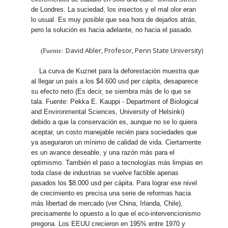
de Londres. La suciedad, los insectos y el mal olor eran
lo usual. Es muy posible que sea hora de dejarlos atrás,
pero la solución es hacia adelante, no hacia el pasado.
David Abler, Profesor, Penn State University)
(Fuente:
La curva de Kuznet para la deforestación muestra que
al llegar un país a los $4.600 usd per cápita, desaparece
su efecto neto (Es decir, se siembra más de lo que se
tala. Fuente: Pekka E. Kauppi - Department of Biological
and Environmental Sciences, University of Helsinki)
debido a que la conservación es, aunque no se lo quiera
aceptar, un costo manejable recién para sociedades que
ya aseguraron un mínimo de calidad de vida. Ciertamente
es un avance deseable, y una razón más para el
optimismo. También el paso a tecnologías más limpias en
toda clase de industrias se vuelve factible apenas
pasados los $8.000 usd per cápita. Para lograr ese nivel
de crecimiento es precisa una serie de reformas hacia
más libertad de mercado (ver China, Irlanda, Chile),
precisamente lo opuesto a lo que el eco-intervencionismo
pregona. Los EEUU crecieron en 195% entre 1970 y