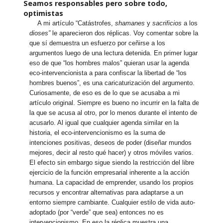
Seamos responsables pero sobre todo,
optimistas
A mi artículo “Catástrofes,
shamanes
y
sacrificios
a los
dioses”
le aparecieron dos réplicas. Voy comentar sobre la
que sí demuestra un esfuerzo por ceñirse a los
argumentos luego de una lectura detenida. En primer lugar
eso de que “los hombres malos” quieran usar la agenda
eco-intervencionista a para confiscar la libertad de “los
hombres buenos”, es una caricaturización del argumento.
Curiosamente, de eso es de lo que se acusaba a mi
artículo original. Siempre es bueno no incurrir en la falta de
la que se acusa al otro, por lo menos durante el intento de
acusarlo. Al igual que cualquier agenda similar en la
historia, el eco-intervencionismo es la suma de
intenciones positivas, deseos de poder (diseñar mundos
mejores, decir al resto qué hacer) y otros móviles varios.
El efecto sin embargo sigue siendo la restricción del libre
ejercicio de la función empresarial inherente a la acción
humana. La capacidad de emprender, usando los propios
recursos y encontrar alternativas para adaptarse a un
entorno siempre cambiante. Cualquier estilo de vida auto-
adoptado (por “verde” que sea) entonces no es
intervencionismo. En eso la réplica muestra una