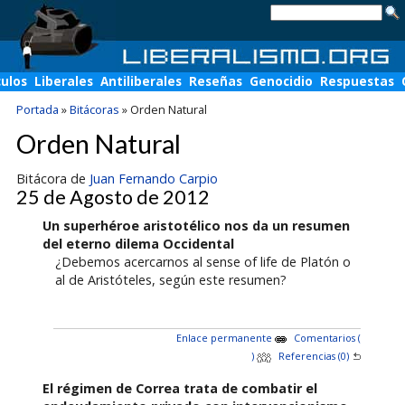
culos
Liberales
Antiliberales
Reseñas
Genocidio
Respuestas
Portada
»
Bitácoras
»
Orden Natural
Orden Natural
Bitácora de
Juan Fernando Carpio
25 de Agosto de 2012
Un superhéroe aristotélico nos da un resumen
del eterno dilema Occidental
¿Debemos acercarnos al sense of life de Platón o
al de Aristóteles, según este resumen?
Enlace permanente
Comentarios (
)
Referencias (0)
El régimen de Correa trata de combatir el