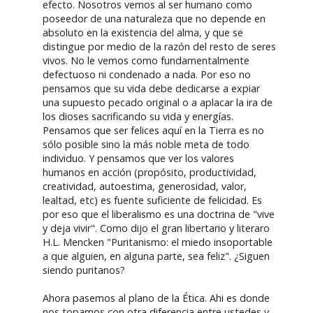
efecto. Nosotros vemos al ser humano como
poseedor de una naturaleza que no depende en
absoluto en la existencia del alma, y que se
distingue por medio de la razón del resto de seres
vivos. No le vemos como fundamentalmente
defectuoso ni condenado a nada. Por eso no
pensamos que su vida debe dedicarse a expiar
una supuesto pecado original o a aplacar la ira de
los dioses sacrificando su vida y energías.
Pensamos que ser felices aquí en la Tierra es no
sólo posible sino la más noble meta de todo
individuo. Y pensamos que ver los valores
humanos en acción (propósito, productividad,
creatividad, autoestima, generosidad, valor,
lealtad, etc) es fuente suficiente de felicidad. Es
por eso que el liberalismo es una doctrina de "vive
y deja vivir". Como dijo el gran libertario y literaro
H.L. Mencken "Puritanismo: el miedo insoportable
a que alguien, en alguna parte, sea feliz". ¿Siguen
siendo puritanos?
Ahora pasemos al plano de la Ética. Ahi es donde
nos topamos con otra diferencia entre ustedes y