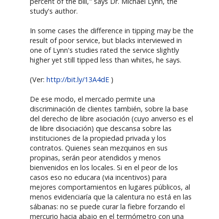
percent of the bill," says Dr. Michael Lynn, the
study's author.
In some cases the difference in tipping may be the
result of poor service, but blacks interviewed in
one of Lynn's studies rated the service slightly
higher yet still tipped less than whites, he says.
(Ver:
http://bit.ly/13A4dE
)
De ese modo, el mercado permite una
discriminación de clientes también, sobre la base
del derecho de libre asociación (cuyo anverso es el
de libre disociación) que descansa sobre las
instituciones de la propiedad privada y los
contratos. Quienes sean mezquinos en sus
propinas, serán peor atendidos y menos
bienvenidos en los locales. Si en el peor de los
casos eso no educara (via incentivos) para
mejores comportamientos en lugares públicos, al
menos evidenciaría que la calentura no está en las
sábanas: no se puede curar la fiebre forzando el
mercurio hacia abajo en el termómetro con una