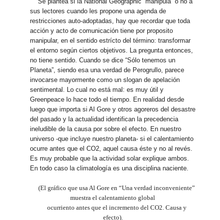
Se plantea si la National Geographic “manipula” o no a
sus lectores cuando les propone una agenda de
restricciones auto-adoptadas, hay que recordar que toda
acción y acto de comunicación tiene por proposito
manipular, en el sentido estrícto del término: transformar
el entorno según ciertos objetivos. La pregunta entonces,
no tiene sentido. Cuando se dice “Sólo tenemos un
Planeta”, siendo esa una verdad de Perogrullo, parece
invocarse mayormente como un slogan de apelación
sentimental. Lo cual no está mal: es muy útil y
Greenpeace lo hace todo el tiempo. En realidad desde
luego que importa si Al Gore y otros agoreros del desastre
del pasado y la actualidad identifican la precedencia
ineludible de la causa por sobre el efecto. En nuestro
universo -que incluye nuestro planeta- si el calentamiento
ocurre antes que el CO2, aquel causa éste y no al revés.
Es muy probable que la actividad solar explique ambos.
En todo caso la climatología es una disciplina naciente.
(El gráfico que usa Al Gore en “Una verdad inconveniente”
muestra el calentamiento global
ocurriento antes que el incremento del CO2. Causa y
efecto).