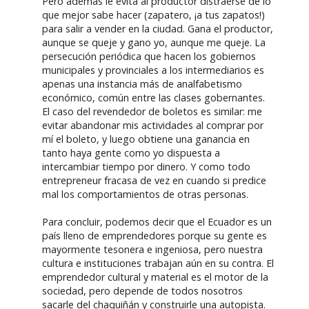
Pero además le evita al productor distraerse de lo
que mejor sabe hacer (zapatero, ¡a tus zapatos!)
para salir a vender en la ciudad. Gana el productor,
aunque se queje y gano yo, aunque me queje. La
persecución periódica que hacen los gobiernos
municipales y provinciales a los intermediarios es
apenas una instancia más de analfabetismo
económico, común entre las clases gobernantes.
El caso del revendedor de boletos es similar: me
evitar abandonar mis actividades al comprar por
mí el boleto, y luego obtiene una ganancia en
tanto haya gente como yo dispuesta a
intercambiar tiempo por dinero. Y como todo
entrepreneur fracasa de vez en cuando si predice
mal los comportamientos de otras personas.
Para concluir, podemos decir que el Ecuador es un
país lleno de emprendedores porque su gente es
mayormente tesonera e ingeniosa, pero nuestra
cultura e instituciones trabajan aún en su contra. El
emprendedor cultural y material es el motor de la
sociedad, pero depende de todos nosotros
sacarle del chaquiñán y construirle una autopista.