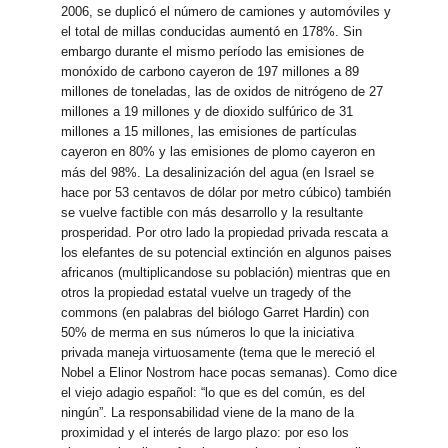
2006, se duplicó el número de camiones y automóviles y
el total de millas conducidas aumentó en 178%. Sin
embargo durante el mismo período las emisiones de
monóxido de carbono cayeron de 197 millones a 89
millones de toneladas, las de oxidos de nitrógeno de 27
millones a 19 millones y de dioxido sulfúrico de 31
millones a 15 millones, las emisiones de partículas
cayeron en 80% y las emisiones de plomo cayeron en
más del 98%.
La desalinización del agua (en Israel se
hace por 53 centavos de dólar por metro cúbico) también
se vuelve factible con más desarrollo y la resultante
prosperidad. Por otro lado la propiedad privada rescata a
los elefantes de su potencial extinción en algunos paises
africanos (multiplicandose su población) mientras que en
otros la propiedad estatal vuelve un tragedy of the
commons (en palabras del biólogo Garret Hardin) con
50% de merma en sus números lo que la iniciativa
privada maneja virtuosamente (tema que le mereció el
Nobel a Elinor Nostrom hace pocas semanas). Como dice
el viejo adagio español: “lo que es del común, es del
ningún”. La responsabilidad viene de la mano de la
proximidad y el interés de largo plazo: por eso los