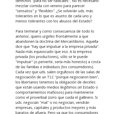
derechos "para no ser radicales". No es necesario
mezclar comida con veneno para parecer
"sensatos" y "flexibles". ¿Se volverán uds. más
tolerantes en lo que es asunto de cada uno y
menos tolerantes con los abusos del Estado?
Para terminar y como consecuencia de todo lo
anterior, quiero urgirles frontalmente a que
abandonen la doctrina del Mercantilismo. Aquella
dice que "hay que impulsar a la empresa privada".
Nada más equivocado que eso. A la empresa
privada (los productores), sólo se le puede
"impulsar" (o pervertir, sería más honesto) a costa
de las familias e individuos (los consumidores).
Cada vez que uds. salen orgullosos de las salas de
negociación de un TLC "porque negociaron bien",
los libertarios tenemos la obligación de decirles
que están usando medios ilegítimos (el Estado o
comportamientos mafiosos) para mantenerse
como el proverbial zorro que cuida el gallinero. Si
uds. negocian "mal" o no negocian, vendrán
empresas, capitales y productos mejores y más
baratos de afuera. Pero ya que los consumidores