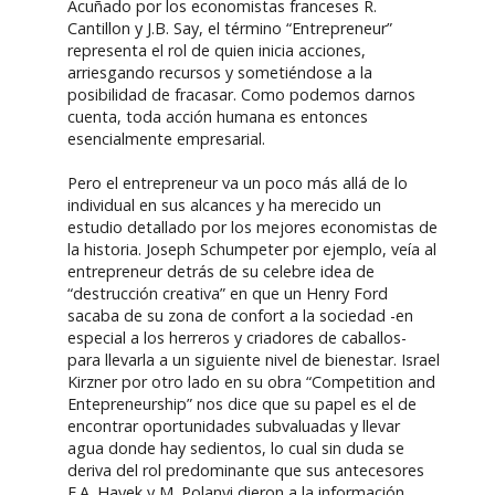
Acuñado por los economistas franceses R.
Cantillon y J.B. Say, el término “Entrepreneur”
representa el rol de quien inicia acciones,
arriesgando recursos y sometiéndose a la
posibilidad de fracasar. Como podemos darnos
cuenta, toda acción humana es entonces
esencialmente empresarial.
Pero el entrepreneur va un poco más allá de lo
individual en sus alcances y ha merecido un
estudio detallado por los mejores economistas de
la historia. Joseph Schumpeter por ejemplo, veía al
entrepreneur detrás de su celebre idea de
“destrucción creativa” en que un Henry Ford
sacaba de su zona de confort a la sociedad -en
especial a los herreros y criadores de caballos-
para llevarla a un siguiente nivel de bienestar. Israel
Kirzner por otro lado en su obra “Competition and
Entepreneurship” nos dice que su papel es el de
encontrar oportunidades subvaluadas y llevar
agua donde hay sedientos, lo cual sin duda se
deriva del rol predominante que sus antecesores
F.A. Hayek y M. Polanyi dieron a la información