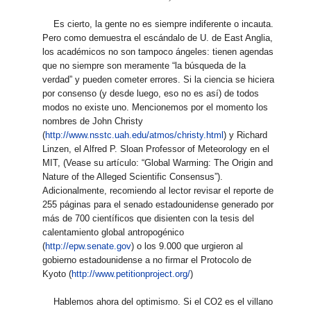
Es cierto, la gente no es siempre indiferente o incauta.
Pero como demuestra el escándalo de U. de East Anglia,
los académicos no son tampoco ángeles: tienen agendas
que no siempre son meramente “la búsqueda de la
verdad” y pueden cometer errores. Si la ciencia se hiciera
por consenso (y desde luego, eso no es así) de todos
modos no existe uno. Mencionemos por el momento los
nombres de John Christy
(
http://www.nsstc.uah.edu/atmos/christy.html
) y Richard
Linzen, el Alfred P. Sloan Professor of Meteorology en el
MIT, (Vease su artículo: “Global Warming: The Origin and
Nature of the Alleged Scientific Consensus”).
Adicionalmente, recomiendo al lector revisar el reporte de
255 páginas para el senado estadounidense generado por
más de 700 científicos que disienten con la tesis del
calentamiento global antropogénico
(
http://epw.senate.gov
) o los 9.000 que urgieron al
gobierno estadounidense a no firmar el Protocolo de
Kyoto (
http://www.petitionproject.org/
)
Hablemos ahora del optimismo. Si el CO2 es el villano