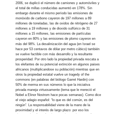
2006, se duplicó el número de camiones y automóviles y
el total de millas conducidas aumentó en 178%. Sin
embargo durante el mismo período las emisiones de
monóxido de carbono cayeron de 197 millones a 89
millones de toneladas, las de oxidos de nitrógeno de 27
millones a 19 millones y de dioxido sulfúrico de 31
millones a 15 millones, las emisiones de partículas
cayeron en 80% y las emisiones de plomo cayeron en
más del 98%.
La desalinización del agua (en Israel se
hace por 53 centavos de dólar por metro cúbico) también
se vuelve factible con más desarrollo y la resultante
prosperidad. Por otro lado la propiedad privada rescata a
los elefantes de su potencial extinción en algunos paises
africanos (multiplicandose su población) mientras que en
otros la propiedad estatal vuelve un tragedy of the
commons (en palabras del biólogo Garret Hardin) con
50% de merma en sus números lo que la iniciativa
privada maneja virtuosamente (tema que le mereció el
Nobel a Elinor Nostrom hace pocas semanas). Como dice
el viejo adagio español: “lo que es del común, es del
ningún”. La responsabilidad viene de la mano de la
proximidad y el interés de largo plazo: por eso los