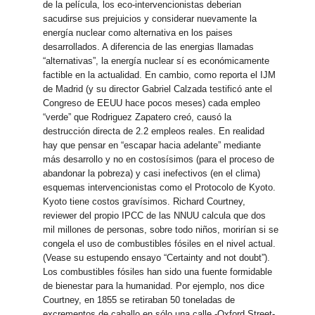
de la película, los eco-intervencionistas deberian
sacudirse sus prejuicios y considerar nuevamente la
energía nuclear como alternativa en los paises
desarrollados. A diferencia de las energias llamadas
“alternativas”, la energía nuclear sí es económicamente
factible en la actualidad. En cambio, como reporta el IJM
de Madrid (y su director Gabriel Calzada testificó ante el
Congreso de EEUU hace pocos meses) cada empleo
“verde” que Rodriguez Zapatero creó, causó la
destrucción directa de 2.2 empleos reales. En realidad
hay que pensar en “escapar hacia adelante” mediante
más desarrollo y no en costosísimos (para el proceso de
abandonar la pobreza) y casi inefectivos (en el clima)
esquemas intervencionistas como el Protocolo de Kyoto.
Kyoto tiene costos gravísimos. Richard Courtney,
reviewer del propio IPCC de las NNUU calcula que dos
mil millones de personas, sobre todo niños, morirían si se
congela el uso de combustibles fósiles en el nivel actual.
(Vease su estupendo ensayo “Certainty and not doubt”).
Los combustibles fósiles han sido una fuente formidable
de bienestar para la humanidad. Por ejemplo, nos dice
Courtney, en 1855 se retiraban 50 toneladas de
excrementos de caballo en sólo una calle -Oxford Street-