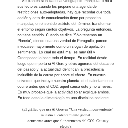
Se plantea si la National Geographic “manipula” o no a
sus lectores cuando les propone una agenda de
restricciones auto-adoptadas, hay que recordar que toda
acción y acto de comunicación tiene por proposito
manipular, en el sentido estrícto del término: transformar
el entorno según ciertos objetivos. La pregunta entonces,
no tiene sentido. Cuando se dice “Sólo tenemos un
Planeta”, siendo esa una verdad de Perogrullo, parece
invocarse mayormente como un slogan de apelación
sentimental. Lo cual no está mal: es muy útil y
Greenpeace lo hace todo el tiempo. En realidad desde
luego que importa si Al Gore y otros agoreros del desastre
del pasado y la actualidad identifican la precedencia
ineludible de la causa por sobre el efecto. En nuestro
universo -que incluye nuestro planeta- si el calentamiento
ocurre antes que el CO2, aquel causa éste y no al revés.
Es muy probable que la actividad solar explique ambos.
En todo caso la climatología es una disciplina naciente.
(El gráfico que usa Al Gore en “Una verdad inconveniente”
muestra el calentamiento global
ocurriento antes que el incremento del CO2. Causa y
efecto).