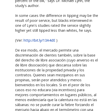
percent of the bill," says Dr. Michael Lynn, the
study's author.
In some cases the difference in tipping may be the
result of poor service, but blacks interviewed in
one of Lynn's studies rated the service slightly
higher yet still tipped less than whites, he says.
(Ver:
http://bit.ly/13A4dE
)
De ese modo, el mercado permite una
discriminación de clientes también, sobre la base
del derecho de libre asociación (cuyo anverso es el
de libre disociación) que descansa sobre las
instituciones de la propiedad privada y los
contratos. Quienes sean mezquinos en sus
propinas, serán peor atendidos y menos
bienvenidos en los locales. Si en el peor de los
casos eso no educara (via incentivos) para
mejores comportamientos en lugares públicos, al
menos evidenciaría que la calentura no está en las
sábanas: no se puede curar la fiebre forzando el
mercurio hacia abajo en el termómetro con una