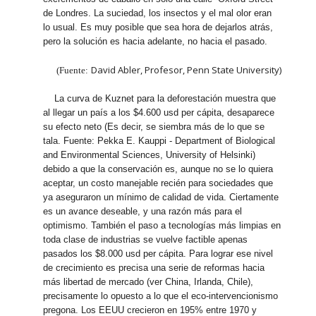
de Londres. La suciedad, los insectos y el mal olor eran
lo usual. Es muy posible que sea hora de dejarlos atrás,
pero la solución es hacia adelante, no hacia el pasado.
David Abler, Profesor, Penn State University)
(Fuente:
La curva de Kuznet para la deforestación muestra que
al llegar un país a los $4.600 usd per cápita, desaparece
su efecto neto (Es decir, se siembra más de lo que se
tala. Fuente: Pekka E. Kauppi - Department of Biological
and Environmental Sciences, University of Helsinki)
debido a que la conservación es, aunque no se lo quiera
aceptar, un costo manejable recién para sociedades que
ya aseguraron un mínimo de calidad de vida. Ciertamente
es un avance deseable, y una razón más para el
optimismo. También el paso a tecnologías más limpias en
toda clase de industrias se vuelve factible apenas
pasados los $8.000 usd per cápita. Para lograr ese nivel
de crecimiento es precisa una serie de reformas hacia
más libertad de mercado (ver China, Irlanda, Chile),
precisamente lo opuesto a lo que el eco-intervencionismo
pregona. Los EEUU crecieron en 195% entre 1970 y