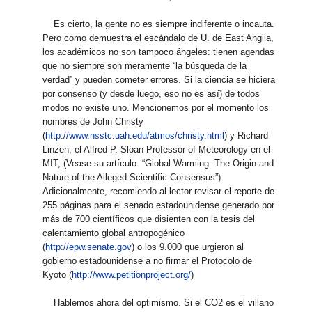
Es cierto, la gente no es siempre indiferente o incauta.
Pero como demuestra el escándalo de U. de East Anglia,
los académicos no son tampoco ángeles: tienen agendas
que no siempre son meramente “la búsqueda de la
verdad” y pueden cometer errores. Si la ciencia se hiciera
por consenso (y desde luego, eso no es así) de todos
modos no existe uno. Mencionemos por el momento los
nombres de John Christy
(
http://www.nsstc.uah.edu/atmos/christy.html
) y Richard
Linzen, el Alfred P. Sloan Professor of Meteorology en el
MIT, (Vease su artículo: “Global Warming: The Origin and
Nature of the Alleged Scientific Consensus”).
Adicionalmente, recomiendo al lector revisar el reporte de
255 páginas para el senado estadounidense generado por
más de 700 científicos que disienten con la tesis del
calentamiento global antropogénico
(
http://epw.senate.gov
) o los 9.000 que urgieron al
gobierno estadounidense a no firmar el Protocolo de
Kyoto (
http://www.petitionproject.org/
)
Hablemos ahora del optimismo. Si el CO2 es el villano