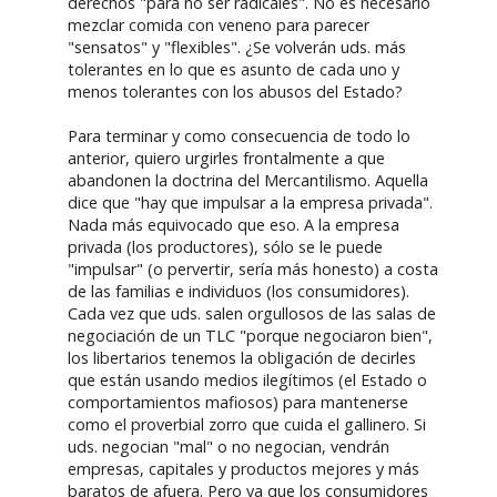
derechos "para no ser radicales". No es necesario
mezclar comida con veneno para parecer
"sensatos" y "flexibles". ¿Se volverán uds. más
tolerantes en lo que es asunto de cada uno y
menos tolerantes con los abusos del Estado?
Para terminar y como consecuencia de todo lo
anterior, quiero urgirles frontalmente a que
abandonen la doctrina del Mercantilismo. Aquella
dice que "hay que impulsar a la empresa privada".
Nada más equivocado que eso. A la empresa
privada (los productores), sólo se le puede
"impulsar" (o pervertir, sería más honesto) a costa
de las familias e individuos (los consumidores).
Cada vez que uds. salen orgullosos de las salas de
negociación de un TLC "porque negociaron bien",
los libertarios tenemos la obligación de decirles
que están usando medios ilegítimos (el Estado o
comportamientos mafiosos) para mantenerse
como el proverbial zorro que cuida el gallinero. Si
uds. negocian "mal" o no negocian, vendrán
empresas, capitales y productos mejores y más
baratos de afuera. Pero ya que los consumidores