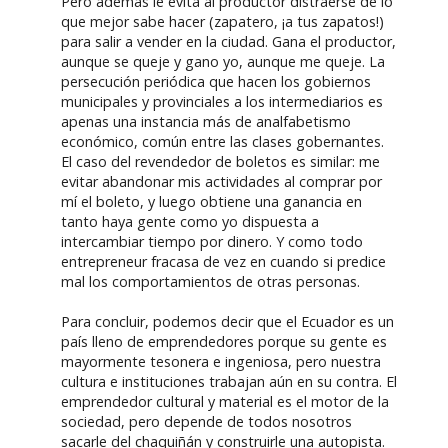
Pero además le evita al productor distraerse de lo
que mejor sabe hacer (zapatero, ¡a tus zapatos!)
para salir a vender en la ciudad. Gana el productor,
aunque se queje y gano yo, aunque me queje. La
persecución periódica que hacen los gobiernos
municipales y provinciales a los intermediarios es
apenas una instancia más de analfabetismo
económico, común entre las clases gobernantes.
El caso del revendedor de boletos es similar: me
evitar abandonar mis actividades al comprar por
mí el boleto, y luego obtiene una ganancia en
tanto haya gente como yo dispuesta a
intercambiar tiempo por dinero. Y como todo
entrepreneur fracasa de vez en cuando si predice
mal los comportamientos de otras personas.
Para concluir, podemos decir que el Ecuador es un
país lleno de emprendedores porque su gente es
mayormente tesonera e ingeniosa, pero nuestra
cultura e instituciones trabajan aún en su contra. El
emprendedor cultural y material es el motor de la
sociedad, pero depende de todos nosotros
sacarle del chaquiñán y construirle una autopista.