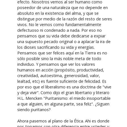
efecto. Nosotros vemos al ser humano como
poseedor de una naturaleza que no depende en
absoluto en la existencia del alma, y que se
distingue por medio de la razón del resto de seres
vivos. No le vemos como fundamentalmente
defectuoso ni condenado a nada. Por eso no
pensamos que su vida debe dedicarse a expiar
una supuesto pecado original o a aplacar la ira de
los dioses sacrificando su vida y energías.
Pensamos que ser felices aquí en la Tierra es no
sólo posible sino la más noble meta de todo
individuo. Y pensamos que ver los valores
humanos en acción (propósito, productividad,
creatividad, autoestima, generosidad, valor,
lealtad, etc) es fuente suficiente de felicidad. Es
por eso que el liberalismo es una doctrina de "vive
y deja vivir". Como dijo el gran libertario y literaro
H.L. Mencken "Puritanismo: el miedo insoportable
a que alguien, en alguna parte, sea feliz". ¿Siguen
siendo puritanos?
Ahora pasemos al plano de la Ética. Ahi es donde
nos topamos con otra diferencia entre ustedes y