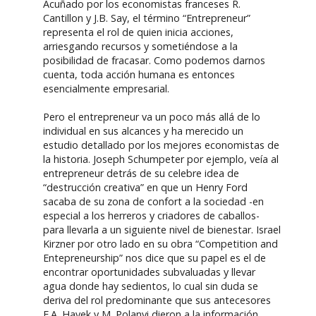
Acuñado por los economistas franceses R.
Cantillon y J.B. Say, el término “Entrepreneur”
representa el rol de quien inicia acciones,
arriesgando recursos y sometiéndose a la
posibilidad de fracasar. Como podemos darnos
cuenta, toda acción humana es entonces
esencialmente empresarial.
Pero el entrepreneur va un poco más allá de lo
individual en sus alcances y ha merecido un
estudio detallado por los mejores economistas de
la historia. Joseph Schumpeter por ejemplo, veía al
entrepreneur detrás de su celebre idea de
“destrucción creativa” en que un Henry Ford
sacaba de su zona de confort a la sociedad -en
especial a los herreros y criadores de caballos-
para llevarla a un siguiente nivel de bienestar. Israel
Kirzner por otro lado en su obra “Competition and
Entepreneurship” nos dice que su papel es el de
encontrar oportunidades subvaluadas y llevar
agua donde hay sedientos, lo cual sin duda se
deriva del rol predominante que sus antecesores
F.A. Hayek y M. Polanyi dieron a la información