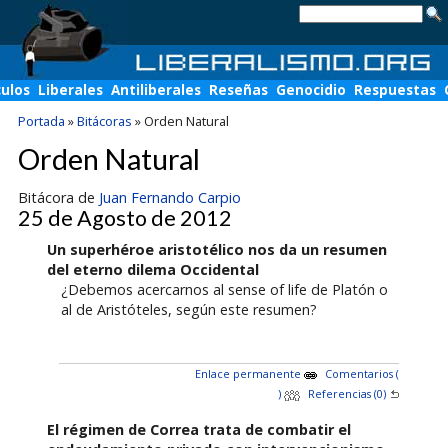
culos
Liberales
Antiliberales
Reseñas
Genocidio
Respuestas
Portada
»
Bitácoras
»
Orden Natural
Orden Natural
Bitácora de
Juan Fernando Carpio
25 de Agosto de 2012
Un superhéroe aristotélico nos da un resumen
del eterno dilema Occidental
¿Debemos acercarnos al sense of life de Platón o
al de Aristóteles, según este resumen?
Enlace permanente
Comentarios (
)
Referencias (0)
El régimen de Correa trata de combatir el