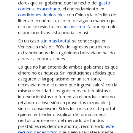
claro- que un gobierno que ha hecho del
gasto
corriente exacerbado
, el endeudamiento en
condiciones deplorables
con China y la pérdida de
libertad económica, espere de alguna manera que
eso no se revierta en
consumismo
. Ni por ejemplo
ni por incentivos esto podría ser así.
En un caso
aún más brutal
, se conoce que en
Venezuela más del 70% de ingresos petroleros
extraordinarios de su gobierno bolivariano ha ido
a parar a importaciones.
Lo que no han entendido ambos gobiernos es que
dinero no es riqueza. Sin instituciones sólidas que
aseguren el largoplacismo en un territorio,
necesariamente el dinero que ingrese saldrá con la
misma velocidad. Los gobiernos paternalistas e
intervencionistas no fomentan el produccionismo
(el ahorro e inversión en proyectos razonables)
sino el consumismo. Si los lectores de este portal
quieren entender o explicar de forma amena
ciertos pormenores del mercado de fondos
prestables (es decir de ahorro), recomiendo
este
recurso pedagógico
que suelo usar lateralmente