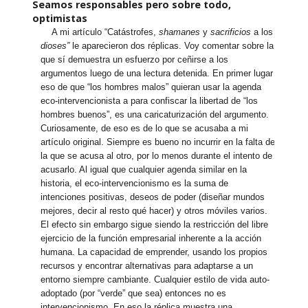
Seamos responsables pero sobre todo,
optimistas
A mi artículo “Catástrofes,
shamanes
y
sacrificios
a los
dioses”
le aparecieron dos réplicas. Voy comentar sobre la
que sí demuestra un esfuerzo por ceñirse a los
argumentos luego de una lectura detenida. En primer lugar
eso de que “los hombres malos” quieran usar la agenda
eco-intervencionista a para confiscar la libertad de “los
hombres buenos”, es una caricaturización del argumento.
Curiosamente, de eso es de lo que se acusaba a mi
artículo original. Siempre es bueno no incurrir en la falta de
la que se acusa al otro, por lo menos durante el intento de
acusarlo. Al igual que cualquier agenda similar en la
historia, el eco-intervencionismo es la suma de
intenciones positivas, deseos de poder (diseñar mundos
mejores, decir al resto qué hacer) y otros móviles varios.
El efecto sin embargo sigue siendo la restricción del libre
ejercicio de la función empresarial inherente a la acción
humana. La capacidad de emprender, usando los propios
recursos y encontrar alternativas para adaptarse a un
entorno siempre cambiante. Cualquier estilo de vida auto-
adoptado (por “verde” que sea) entonces no es
intervencionismo. En eso la réplica muestra una