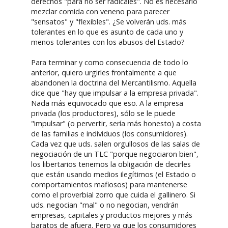
derechos "para no ser radicales". No es necesario
mezclar comida con veneno para parecer
"sensatos" y "flexibles". ¿Se volverán uds. más
tolerantes en lo que es asunto de cada uno y
menos tolerantes con los abusos del Estado?
Para terminar y como consecuencia de todo lo
anterior, quiero urgirles frontalmente a que
abandonen la doctrina del Mercantilismo. Aquella
dice que "hay que impulsar a la empresa privada".
Nada más equivocado que eso. A la empresa
privada (los productores), sólo se le puede
"impulsar" (o pervertir, sería más honesto) a costa
de las familias e individuos (los consumidores).
Cada vez que uds. salen orgullosos de las salas de
negociación de un TLC "porque negociaron bien",
los libertarios tenemos la obligación de decirles
que están usando medios ilegítimos (el Estado o
comportamientos mafiosos) para mantenerse
como el proverbial zorro que cuida el gallinero. Si
uds. negocian "mal" o no negocian, vendrán
empresas, capitales y productos mejores y más
baratos de afuera. Pero ya que los consumidores