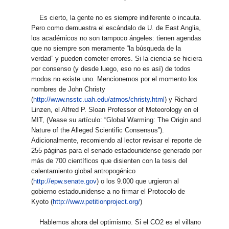
Es cierto, la gente no es siempre indiferente o incauta.
Pero como demuestra el escándalo de U. de East Anglia,
los académicos no son tampoco ángeles: tienen agendas
que no siempre son meramente “la búsqueda de la
verdad” y pueden cometer errores. Si la ciencia se hiciera
por consenso (y desde luego, eso no es así) de todos
modos no existe uno. Mencionemos por el momento los
nombres de John Christy
(
http://www.nsstc.uah.edu/atmos/christy.html
) y Richard
Linzen, el Alfred P. Sloan Professor of Meteorology en el
MIT, (Vease su artículo: “Global Warming: The Origin and
Nature of the Alleged Scientific Consensus”).
Adicionalmente, recomiendo al lector revisar el reporte de
255 páginas para el senado estadounidense generado por
más de 700 científicos que disienten con la tesis del
calentamiento global antropogénico
(
http://epw.senate.gov
) o los 9.000 que urgieron al
gobierno estadounidense a no firmar el Protocolo de
Kyoto (
http://www.petitionproject.org/
)
Hablemos ahora del optimismo. Si el CO2 es el villano