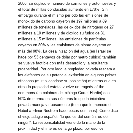
2006, se duplicó el número de camiones y automóviles y
el total de millas conducidas aumentó en 178%. Sin
embargo durante el mismo período las emisiones de
monóxido de carbono cayeron de 197 millones a 89
millones de toneladas, las de oxidos de nitrógeno de 27
millones a 19 millones y de dioxido sulfúrico de 31
millones a 15 millones, las emisiones de partículas
cayeron en 80% y las emisiones de plomo cayeron en
más del 98%.
La desalinización del agua (en Israel se
hace por 53 centavos de dólar por metro cúbico) también
se vuelve factible con más desarrollo y la resultante
prosperidad. Por otro lado la propiedad privada rescata a
los elefantes de su potencial extinción en algunos paises
africanos (multiplicandose su población) mientras que en
otros la propiedad estatal vuelve un tragedy of the
commons (en palabras del biólogo Garret Hardin) con
50% de merma en sus números lo que la iniciativa
privada maneja virtuosamente (tema que le mereció el
Nobel a Elinor Nostrom hace pocas semanas). Como dice
el viejo adagio español: “lo que es del común, es del
ningún”. La responsabilidad viene de la mano de la
proximidad y el interés de largo plazo: por eso los