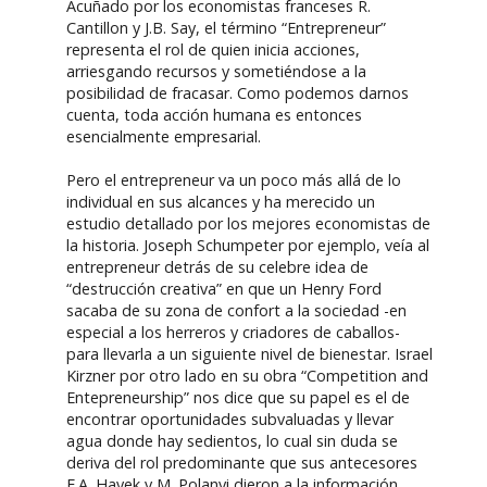
Acuñado por los economistas franceses R.
Cantillon y J.B. Say, el término “Entrepreneur”
representa el rol de quien inicia acciones,
arriesgando recursos y sometiéndose a la
posibilidad de fracasar. Como podemos darnos
cuenta, toda acción humana es entonces
esencialmente empresarial.
Pero el entrepreneur va un poco más allá de lo
individual en sus alcances y ha merecido un
estudio detallado por los mejores economistas de
la historia. Joseph Schumpeter por ejemplo, veía al
entrepreneur detrás de su celebre idea de
“destrucción creativa” en que un Henry Ford
sacaba de su zona de confort a la sociedad -en
especial a los herreros y criadores de caballos-
para llevarla a un siguiente nivel de bienestar. Israel
Kirzner por otro lado en su obra “Competition and
Entepreneurship” nos dice que su papel es el de
encontrar oportunidades subvaluadas y llevar
agua donde hay sedientos, lo cual sin duda se
deriva del rol predominante que sus antecesores
F.A. Hayek y M. Polanyi dieron a la información