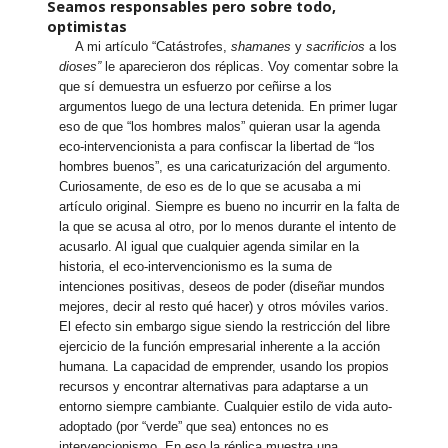
Seamos responsables pero sobre todo,
optimistas
A mi artículo “Catástrofes,
shamanes
y
sacrificios
a los
dioses”
le aparecieron dos réplicas. Voy comentar sobre la
que sí demuestra un esfuerzo por ceñirse a los
argumentos luego de una lectura detenida. En primer lugar
eso de que “los hombres malos” quieran usar la agenda
eco-intervencionista a para confiscar la libertad de “los
hombres buenos”, es una caricaturización del argumento.
Curiosamente, de eso es de lo que se acusaba a mi
artículo original. Siempre es bueno no incurrir en la falta de
la que se acusa al otro, por lo menos durante el intento de
acusarlo. Al igual que cualquier agenda similar en la
historia, el eco-intervencionismo es la suma de
intenciones positivas, deseos de poder (diseñar mundos
mejores, decir al resto qué hacer) y otros móviles varios.
El efecto sin embargo sigue siendo la restricción del libre
ejercicio de la función empresarial inherente a la acción
humana. La capacidad de emprender, usando los propios
recursos y encontrar alternativas para adaptarse a un
entorno siempre cambiante. Cualquier estilo de vida auto-
adoptado (por “verde” que sea) entonces no es
intervencionismo. En eso la réplica muestra una