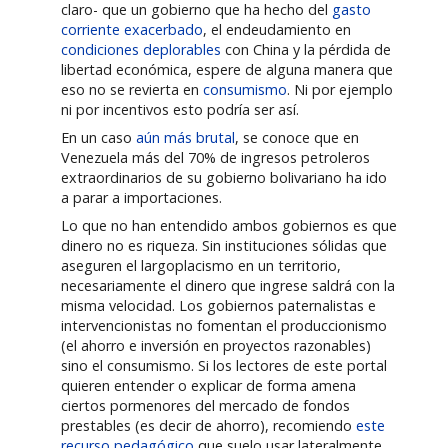
claro- que un gobierno que ha hecho del
gasto
corriente exacerbado
, el endeudamiento en
condiciones deplorables
con China y la pérdida de
libertad económica, espere de alguna manera que
eso no se revierta en
consumismo
. Ni por ejemplo
ni por incentivos esto podría ser así.
En un caso
aún más brutal
, se conoce que en
Venezuela más del 70% de ingresos petroleros
extraordinarios de su gobierno bolivariano ha ido
a parar a importaciones.
Lo que no han entendido ambos gobiernos es que
dinero no es riqueza. Sin instituciones sólidas que
aseguren el largoplacismo en un territorio,
necesariamente el dinero que ingrese saldrá con la
misma velocidad. Los gobiernos paternalistas e
intervencionistas no fomentan el produccionismo
(el ahorro e inversión en proyectos razonables)
sino el consumismo. Si los lectores de este portal
quieren entender o explicar de forma amena
ciertos pormenores del mercado de fondos
prestables (es decir de ahorro), recomiendo
este
recurso pedagógico
que suelo usar lateralmente