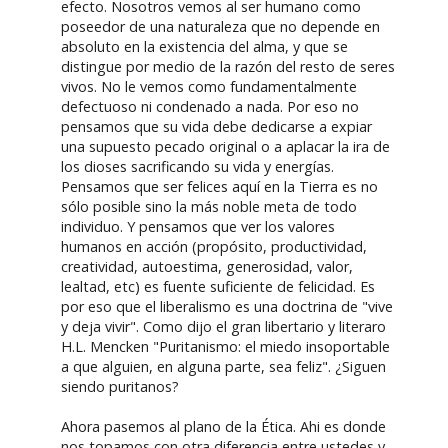
efecto. Nosotros vemos al ser humano como
poseedor de una naturaleza que no depende en
absoluto en la existencia del alma, y que se
distingue por medio de la razón del resto de seres
vivos. No le vemos como fundamentalmente
defectuoso ni condenado a nada. Por eso no
pensamos que su vida debe dedicarse a expiar
una supuesto pecado original o a aplacar la ira de
los dioses sacrificando su vida y energías.
Pensamos que ser felices aquí en la Tierra es no
sólo posible sino la más noble meta de todo
individuo. Y pensamos que ver los valores
humanos en acción (propósito, productividad,
creatividad, autoestima, generosidad, valor,
lealtad, etc) es fuente suficiente de felicidad. Es
por eso que el liberalismo es una doctrina de "vive
y deja vivir". Como dijo el gran libertario y literaro
H.L. Mencken "Puritanismo: el miedo insoportable
a que alguien, en alguna parte, sea feliz". ¿Siguen
siendo puritanos?
Ahora pasemos al plano de la Ética. Ahi es donde
nos topamos con otra diferencia entre ustedes y