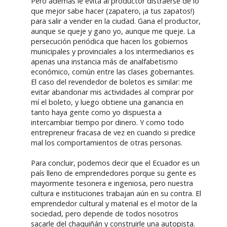
Pero además le evita al productor distraerse de lo
que mejor sabe hacer (zapatero, ¡a tus zapatos!)
para salir a vender en la ciudad. Gana el productor,
aunque se queje y gano yo, aunque me queje. La
persecución periódica que hacen los gobiernos
municipales y provinciales a los intermediarios es
apenas una instancia más de analfabetismo
económico, común entre las clases gobernantes.
El caso del revendedor de boletos es similar: me
evitar abandonar mis actividades al comprar por
mí el boleto, y luego obtiene una ganancia en
tanto haya gente como yo dispuesta a
intercambiar tiempo por dinero. Y como todo
entrepreneur fracasa de vez en cuando si predice
mal los comportamientos de otras personas.
Para concluir, podemos decir que el Ecuador es un
país lleno de emprendedores porque su gente es
mayormente tesonera e ingeniosa, pero nuestra
cultura e instituciones trabajan aún en su contra. El
emprendedor cultural y material es el motor de la
sociedad, pero depende de todos nosotros
sacarle del chaquiñán y construirle una autopista.