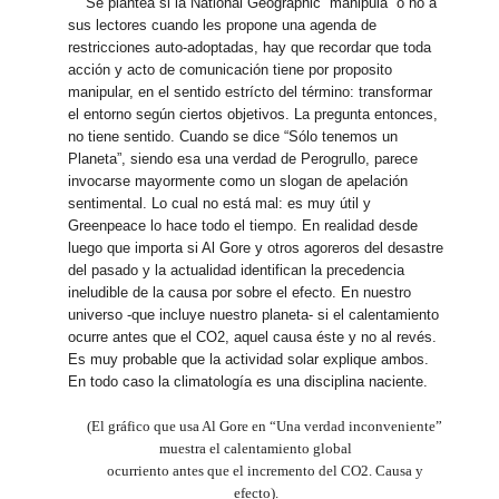
Se plantea si la National Geographic “manipula” o no a
sus lectores cuando les propone una agenda de
restricciones auto-adoptadas, hay que recordar que toda
acción y acto de comunicación tiene por proposito
manipular, en el sentido estrícto del término: transformar
el entorno según ciertos objetivos. La pregunta entonces,
no tiene sentido. Cuando se dice “Sólo tenemos un
Planeta”, siendo esa una verdad de Perogrullo, parece
invocarse mayormente como un slogan de apelación
sentimental. Lo cual no está mal: es muy útil y
Greenpeace lo hace todo el tiempo. En realidad desde
luego que importa si Al Gore y otros agoreros del desastre
del pasado y la actualidad identifican la precedencia
ineludible de la causa por sobre el efecto. En nuestro
universo -que incluye nuestro planeta- si el calentamiento
ocurre antes que el CO2, aquel causa éste y no al revés.
Es muy probable que la actividad solar explique ambos.
En todo caso la climatología es una disciplina naciente.
(El gráfico que usa Al Gore en “Una verdad inconveniente”
muestra el calentamiento global
ocurriento antes que el incremento del CO2. Causa y
efecto).