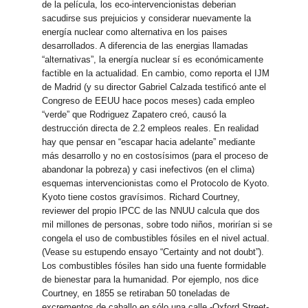
de la película, los eco-intervencionistas deberian
sacudirse sus prejuicios y considerar nuevamente la
energía nuclear como alternativa en los paises
desarrollados. A diferencia de las energias llamadas
“alternativas”, la energía nuclear sí es económicamente
factible en la actualidad. En cambio, como reporta el IJM
de Madrid (y su director Gabriel Calzada testificó ante el
Congreso de EEUU hace pocos meses) cada empleo
“verde” que Rodriguez Zapatero creó, causó la
destrucción directa de 2.2 empleos reales. En realidad
hay que pensar en “escapar hacia adelante” mediante
más desarrollo y no en costosísimos (para el proceso de
abandonar la pobreza) y casi inefectivos (en el clima)
esquemas intervencionistas como el Protocolo de Kyoto.
Kyoto tiene costos gravísimos. Richard Courtney,
reviewer del propio IPCC de las NNUU calcula que dos
mil millones de personas, sobre todo niños, morirían si se
congela el uso de combustibles fósiles en el nivel actual.
(Vease su estupendo ensayo “Certainty and not doubt”).
Los combustibles fósiles han sido una fuente formidable
de bienestar para la humanidad. Por ejemplo, nos dice
Courtney, en 1855 se retiraban 50 toneladas de
excrementos de caballo en sólo una calle -Oxford Street-