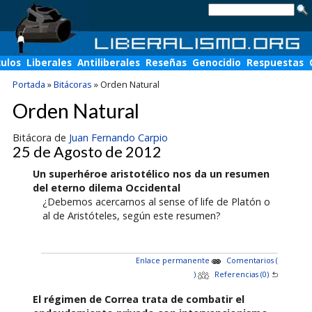
culos
Liberales
Antiliberales
Reseñas
Genocidio
Respuestas
Portada
»
Bitácoras
»
Orden Natural
Orden Natural
Bitácora de
Juan Fernando Carpio
25 de Agosto de 2012
Un superhéroe aristotélico nos da un resumen
del eterno dilema Occidental
¿Debemos acercarnos al sense of life de Platón o
al de Aristóteles, según este resumen?
Enlace permanente
Comentarios (
)
Referencias (0)
El régimen de Correa trata de combatir el