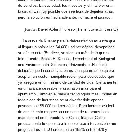
de Londres. La suciedad, los insectos y el mal olor eran
lo usual. Es muy posible que sea hora de dejarlos atrás,
pero la solución es hacia adelante, no hacia el pasado.
David Abler, Profesor, Penn State University)
(Fuente:
La curva de Kuznet para la deforestación muestra que
al llegar un país a los $4.600 usd per cápita, desaparece
su efecto neto (Es decir, se siembra más de lo que se
tala. Fuente: Pekka E. Kauppi - Department of Biological
and Environmental Sciences, University of Helsinki)
debido a que la conservación es, aunque no se lo quiera
aceptar, un costo manejable recién para sociedades que
ya aseguraron un mínimo de calidad de vida. Ciertamente
es un avance deseable, y una razón más para el
optimismo. También el paso a tecnologías más limpias en
toda clase de industrias se vuelve factible apenas
pasados los $8.000 usd per cápita. Para lograr ese nivel
de crecimiento es precisa una serie de reformas hacia
más libertad de mercado (ver China, Irlanda, Chile),
precisamente lo opuesto a lo que el eco-intervencionismo
pregona. Los EEUU crecieron en 195% entre 1970 y