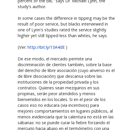
percent of the bill," says Dr. Michael Lynn, the
study's author.
In some cases the difference in tipping may be the
result of poor service, but blacks interviewed in
one of Lynn's studies rated the service slightly
higher yet still tipped less than whites, he says.
(Ver:
http://bit.ly/13A4dE
)
De ese modo, el mercado permite una
discriminación de clientes también, sobre la base
del derecho de libre asociación (cuyo anverso es el
de libre disociación) que descansa sobre las
instituciones de la propiedad privada y los
contratos. Quienes sean mezquinos en sus
propinas, serán peor atendidos y menos
bienvenidos en los locales. Si en el peor de los
casos eso no educara (via incentivos) para
mejores comportamientos en lugares públicos, al
menos evidenciaría que la calentura no está en las
sábanas: no se puede curar la fiebre forzando el
mercurio hacia abajo en el termómetro con una