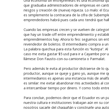
Una economía sin entrepreneurs es una economía que se
que graduaba administradores de empresas en cantid
riesgos y creación de (nueva) riqueza. Lo malo: el E
es simplemente la contracara de la cifra de Subem
emprendedores habrá pues cada uno tendrá que hallar
Cuando las empresas crecen y se vuelven de categor
que hay un trade-off entre emprendimiento y estabi
emprendimientos hay. Ahora lo feo: seguimos sin ente
revendedor de boletos. El intermediario compra a un
La palabra quechua para esta función es “kutirpa”. Al 
caso me evita gastar $5 usd para ir a Cayambe por un
llámese Don Fausto-con-su-camioneta o Parmalat.
Pero además le evita al productor distraerse de lo qu
productor, aunque se queje y gano yo, aunque me que
intermediarios es apenas una instancia más de anal
es similar: me evitar abandonar mis actividades al 
a intercambiar tiempo por dinero. Y como todo entr
Para concluir, podemos decir que el Ecuador es un 
nuestra cultura e instituciones trabajan aún en su c
nosotros sacarle del chaquiñán y construirle una auto