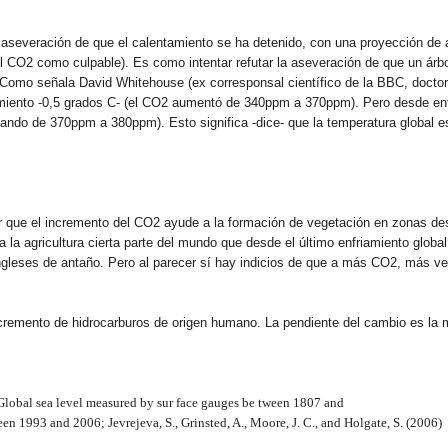
 la aseveración de que el calentamiento se ha detenido, con una proyección d
l CO2 como culpable). Es como intentar refutar la aseveración de que un árb
 Como señala David Whitehouse (ex corresponsal científico de la BBC, doctor
miento -0,5 grados C- (el CO2 aumentó de 340ppm a 370ppm). Pero desde ent
ndo de 370ppm a 380ppm). Esto significa -dice- que la temperatura global e
que el incremento del CO2 ayude a la formación de vegetación en zonas desé
la agricultura cierta parte del mundo que desde el último enfriamiento global
ingleses de antaño. Pero al parecer sí hay indicios de que a más CO2, más ve
ncremento de hidrocarburos de origen humano. La pendiente del cambio es la 
Global sea level measured by sur face gauges be tween 1807 and
een 1993 and 2006; Jevrejeva, S., Grinsted, A., Moore, J. C., and Holgate, S. (2006)