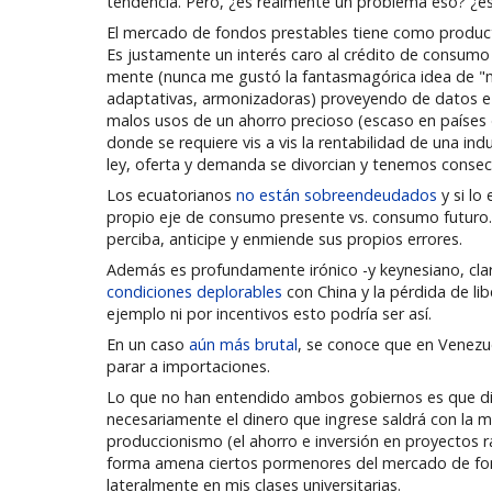
tendencia. Pero, ¿es realmente un problema eso? ¿es
El mercado de fondos prestables tiene como producto 
Es justamente un interés caro al crédito de consumo lo
mente (nunca me gustó la fantasmagórica idea de "ma
adaptativas, armonizadoras) proveyendo de datos e i
malos usos de un ahorro precioso (escaso en países d
donde se requiere vis a vis la rentabilidad de una ind
ley, oferta y demanda se divorcian y tenemos conse
Los ecuatorianos
no están sobreendeudados
y si lo
propio eje de consumo presente vs. consumo futuro. 
perciba, anticipe y enmiende sus propios errores.
Además es profundamente irónico -y keynesiano, cla
condiciones deplorables
con China y la pérdida de l
ejemplo ni por incentivos esto podría ser así.
En un caso
aún más brutal
, se conoce que en Venezue
parar a importaciones.
Lo que no han entendido ambos gobiernos es que diner
necesariamente el dinero que ingrese saldrá con la m
produccionismo (el ahorro e inversión en proyectos r
forma amena ciertos pormenores del mercado de fon
lateralmente en mis clases universitarias.