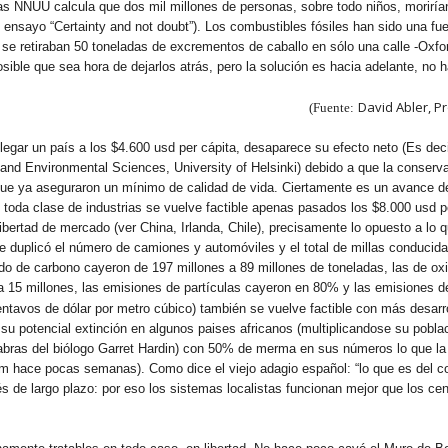
as NNUU calcula que dos mil millones de personas, sobre todo niños, morirían
 ensayo “Certainty and not doubt”). Los combustibles fósiles han sido una fu
se retiraban 50 toneladas de excrementos de caballo en sólo una calle -Oxfor
sible que sea hora de dejarlos atrás, pero la solución es hacia adelante, no 
David Abler, P
(Fuente:
legar un país a los $4.600 usd per cápita, desaparece su efecto neto (Es dec
 and Environmental Sciences, University of Helsinki) debido a que la conserv
 que ya aseguraron un mínimo de calidad de vida. Ciertamente es un avance 
toda clase de industrias se vuelve factible apenas pasados los $8.000 usd per
bertad de mercado (ver China, Irlanda, Chile), precisamente lo opuesto a lo 
 duplicó el número de camiones y automóviles y el total de millas conduci
 de carbono cayeron de 197 millones a 89 millones de toneladas, las de oxi
s a 15 millones, las emisiones de partículas cayeron en 80% y las emisiones
entavos de dólar por metro cúbico) también se vuelve factible con más desarrol
e su potencial extinción en algunos paises africanos (multiplicandose su pobla
abras del biólogo Garret Hardin) con 50% de merma en sus números lo que la 
om hace pocas semanas). Como dice el viejo adagio español: “lo que es del c
s de largo plazo: por eso los sistemas localistas funcionan mejor que los cent