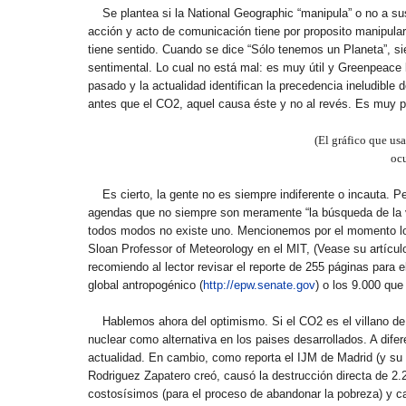
Se plantea si la National Geographic “manipula” o no a s
acción y acto de comunicación tiene por proposito manipular,
tiene sentido. Cuando se dice “Sólo tenemos un Planeta”, 
sentimental. Lo cual no está mal: es muy útil y Greenpeace l
pasado y la actualidad identifican la precedencia ineludible 
antes que el CO2, aquel causa éste y no al revés. Es muy pr
(El gráfico que us
ocu
Es cierto, la gente no es siempre indiferente o incauta.
agendas que no siempre son meramente “la búsqueda de la ve
todos modos no existe uno. Mencionemos por el momento lo
Sloan Professor of Meteorology en el MIT, (Vease su artícul
recomiendo al lector revisar el reporte de 255 páginas para
global antropogénico (
http://epw.senate.gov
) o los 9.000 que
Hablemos ahora del optimismo. Si el CO2 es el villano de 
nuclear como alternativa en los paises desarrollados. A difer
actualidad. En cambio, como reporta el IJM de Madrid (y su
Rodriguez Zapatero creó, causó la destrucción directa de 2.
costosísimos (para el proceso de abandonar la pobreza) y ca