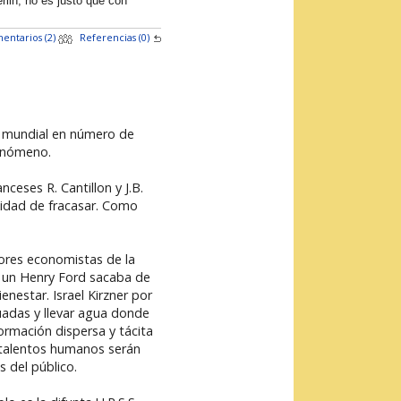
lin, no es justo que con
entarios (2)
Referencias (0)
el mundial en número de
fenómeno.
eses R. Cantillon y J.B.
ilidad de fracasar. Como
jores economistas de la
ue un Henry Ford sacaba de
enestar. Israel Kirzner por
uadas y llevar agua donde
formación dispersa y tácita
 talentos humanos serán
s del público.