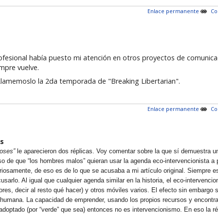
Enlace permanente
Co
rofesional había puesto mi atención en otros proyectos de comunica
empre vuelve.
Llamemoslo la 2da temporada de "Breaking Libertarian".
Enlace permanente
Co
s
ioses”
le aparecieron dos réplicas. Voy comentar sobre la que sí demuestra un
o de que “los hombres malos” quieran usar la agenda eco-intervencionista a pa
osamente, de eso es de lo que se acusaba a mi artículo original. Siempre es 
cusarlo. Al igual que cualquier agenda similar en la historia, el eco-intervenc
es, decir al resto qué hacer) y otros móviles varios. El efecto sin embargo si
ión humana. La capacidad de emprender, usando los propios recursos y encontra
-adoptado (por “verde” que sea) entonces no es intervencionismo. En eso la r