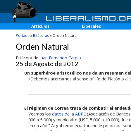
Artículos
Liberales
Portada
»
Bitácoras
»
Orden Natural
Orden Natural
Bitácora de
Juan Fernando Carpio
25 de Agosto de 2012
Un superhéroe aristotélico nos da un resumen de
¿Debemos acercarnos al sense of life de Platón o al 
El régimen de Correa trata de combatir el endeu
Veamos los
datos de la ABPE
(Asociación de Bancos 
000 a 5 000) y medio alto (USD 5 000 a 10 000), fue 
en un año." Al gobierno ecuatoriano le preocupa s