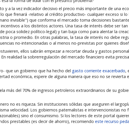
 esa la forma de lidiar con el presunto problema?
y a la vez indicador decisivo el precio más importante de una econ
 que frenará -relativo al crédito productivo- cualquier exceso si lo 
no invisible") que conforma el mercado toma decisiones bastante i
ncentivos a los distintos actores. Una tasa de interés debe ser tan
e poca solidez político-legal) y tan baja como para alentar la crea
ustria o promedio. En otras palabras, la tasa de interés no debe regu
cuencias no-intencionadas o al menos no-previstas por quienes dise
 estuvieren, ellos sabrán empezar a recortar deuda y gastos persona
En realidad la sobrerregulación del mercado financiero evita preci
ro- que un gobierno que ha hecho del
gasto corriente exacerbado
,
ibertad económica, espere de alguna manera que eso no se revierta 
la más del 70% de ingresos petroleros extraordinarios de su gobier
o no es riqueza. Sin instituciones sólidas que aseguren el largopla
isma velocidad. Los gobiernos paternalistas e intervencionistas no
azonables) sino el consumismo. Si los lectores de este portal quiere
dos prestables (es decir de ahorro), recomiendo
este recurso ped