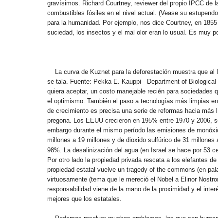
gravísimos. Richard Courtney, reviewer del propio IPCC de l
combustibles fósiles en el nivel actual. (Vease su estupendo
para la humanidad. Por ejemplo, nos dice Courtney, en 1855 
suciedad, los insectos y el mal olor eran lo usual. Es muy po
La curva de Kuznet para la deforestación muestra que al l
se tala. Fuente: Pekka E. Kauppi - Department of Biological
quiera aceptar, un costo manejable recién para sociedades
el optimismo. También el paso a tecnologías más limpias en 
de crecimiento es precisa una serie de reformas hacia más li
pregona. Los EEUU crecieron en 195% entre 1970 y 2006, se
embargo durante el mismo período las emisiones de monóxido
millones a 19 millones y de dioxido sulfúrico de 31 millone
98%.
La desalinización del agua (en Israel se hace por 53 c
Por otro lado la propiedad privada rescata a los elefantes d
propiedad estatal vuelve un tragedy of the commons (en pal
virtuosamente (tema que le mereció el Nobel a Elinor Nostr
responsabilidad viene de la mano de la proximidad y el interé
mejores que los estatales.