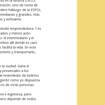
o es la difunta U.R.S.S.
tración, sino de toma de
dadero hallazgo de la ESPOL
 medianas y grandes, más
 y asfixiante.
 siendo emprendedora. Y es
riados y menos auto-
 el intermediario y el
tivo allí donde es caro.
acilita la vida. En este
stente y transportarlo,
 la ciudad. Gana el
 provinciales a los
del revendedor de boletos
ya gente como yo dispuesta
tos de otras personas.
ra e ingeniosa, pero
d, pero depende de todos