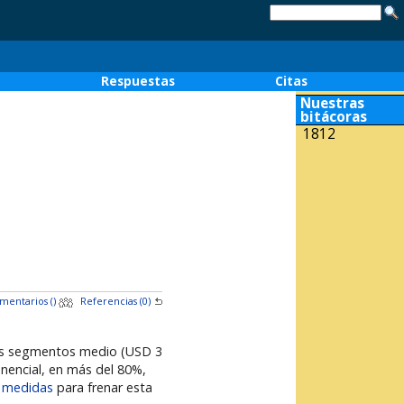
o
Respuestas
Citas
Nuestras
bitácoras
1812
mentarios (
)
Referencias (0)
los segmentos medio (USD 3
onencial, en más del 80%,
o medidas
para frenar esta