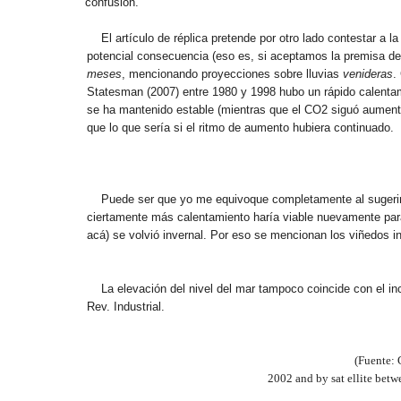
confusión.
El artículo de réplica pretende por otro lado contestar a
potencial consecuencia (eso es, si aceptamos la premisa de
meses
, mencionando proyecciones sobre lluvias
venideras
.
Statesman (2007) entre 1980 y 1998 hubo un rápido calenta
se ha mantenido estable (mientras que el CO2 siguó aumenta
que lo que sería si el ritmo de aumento hubiera continuado.
Puede ser que yo me equivoque completamente al sugerir 
ciertamente más calentamiento haría viable nuevamente para 
acá) se volvió invernal. Por eso se mencionan los viñedos 
La elevación del nivel del mar tampoco coincide con el i
Rev. Industrial.
(Fuente: 
2002 and by sat ellite betw