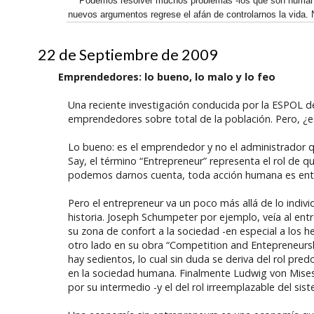
Podemos resolver muchos problemas -los que son humaname
nuevos argumentos regrese el afán de controlarnos la vida. N
22 de Septiembre de 2009
Emprendedores: lo bueno, lo malo y lo feo
Una reciente investigación conducida por la ESPOL d
emprendedores sobre total de la población. Pero, ¿e
Lo bueno: es el emprendedor y no el administrador q
Say, el término “Entrepreneur” representa el rol de q
podemos darnos cuenta, toda acción humana es ento
Pero el entrepreneur va un poco más allá de lo indiv
historia. Joseph Schumpeter por ejemplo, veía al ent
su zona de confort a la sociedad -en especial a los her
otro lado en su obra “Competition and Entepreneursh
hay sedientos, lo cual sin duda se deriva del rol pre
en la sociedad humana. Finalmente Ludwig von Mises 
por su intermedio -y el del rol irreemplazable del si