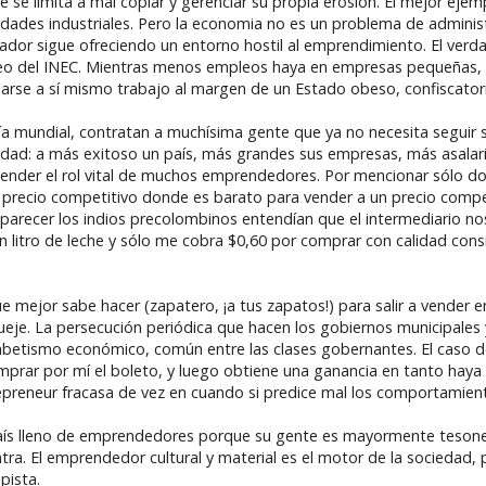
 limita a mal copiar y gerenciar su propia erosión. El mejor ejempl
ades industriales. Pero la economia no es un problema de adminis
cuador sigue ofreciendo un entorno hostil al emprendimiento. El ver
pleo del INEC. Mientras menos empleos haya en empresas pequeñas,
se a sí mismo trabajo al margen de un Estado obeso, confiscatorio
ía mundial, contratan a muchísima gente que ya no necesita seguir
lidad: a más exitoso un país, más grandes sus empresas, más asala
nder el rol vital de muchos emprendedores. Por mencionar sólo dos:
 precio competitivo donde es barato para vender a un precio competi
parecer los indios precolombinos entendían que el intermediario nos f
 litro de leche y sólo me cobra $0,60 por comprar con calidad consi
e mejor sabe hacer (zapatero, ¡a tus zapatos!) para salir a vender en
je. La persecución periódica que hacen los gobiernos municipales y
fabetismo económico, común entre las clases gobernantes. El caso 
comprar por mí el boleto, y luego obtiene una ganancia en tanto ha
epreneur fracasa de vez en cuando si predice mal los comportamien
país lleno de emprendedores porque su gente es mayormente tesone
ontra. El emprendedor cultural y material es el motor de la socieda
pista.