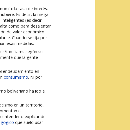
omía: la tasa de interés.
hubiere. Es decir, la mega-
nteligentes (es decir
 alta como para desalentar
ción de valor económico
larse. Cuando se fija por
ñan esas medidas.
les/familiares según su
samente que la gente
 el endeudamiento en
en
consumismo
. Ni por
no bolivariano ha ido a
cismo en un territorio,
 fomentan el
n entender o explicar de
agógico
que suelo usar