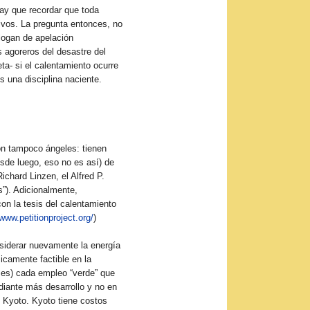
hay que recordar que toda
tivos. La pregunta entonces, no
logan de apelación
s agoreros del desastre del
ta- si el calentamiento ocurre
s una disciplina naciente.
on tampoco ángeles: tienen
sde luego, eso no es así) de
Richard Linzen, el Alfred P.
s”). Adicionalmente,
on la tesis del calentamiento
/www.petitionproject.org/
)
nsiderar nuevamente la energía
icamente factible en la
ses) cada empleo “verde” que
diante más desarrollo y no en
e Kyoto. Kyoto tiene costos