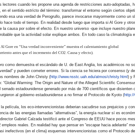
us lectores cuando les propone una agenda de restricciones auto-adoptadas, 
 en el sentido estrícto del término: transformar el entorno según ciertos obje
siendo esa una verdad de Perogrullo, parece invocarse mayormente como un s
o hace todo el tiempo. En realidad desde luego que importa si Al Gore y otro
de la causa por sobre el efecto. En nuestro universo -que incluye nuestro plane
obable que la actividad solar explique ambos. En todo caso la climatología e
a Al Gore en “Una verdad inconveniente” muestra el calentamiento global
rriento antes que el incremento del CO2. Causa y efecto).
 Pero como demuestra el escándalo de U. de East Anglia, los académicos no s
rdad” y pueden cometer errores. Si la ciencia se hiciera por consenso (y de
s nombres de John Christy (
http://www.nsstc.uah.edu/atmos/christy.html
) y 
o: “Global Warming: The Origin and Nature of the Alleged Scientific Consensu
 el senado estadounidense generado por más de 700 científicos que disienten c
 urgieron al gobierno estadounidense a no firmar el Protocolo de Kyoto (
http:/
la película, los eco-intervencionistas deberian sacudirse sus prejuicios y co
encia de las energias llamadas “alternativas”, la energía nuclear sí es económ
 director Gabriel Calzada testificó ante el Congreso de EEUU hace pocos me
2 empleos reales. En realidad hay que pensar en “escapar hacia adelante” me
si inefectivos (en el clima) esquemas intervencionistas como el Protocolo d