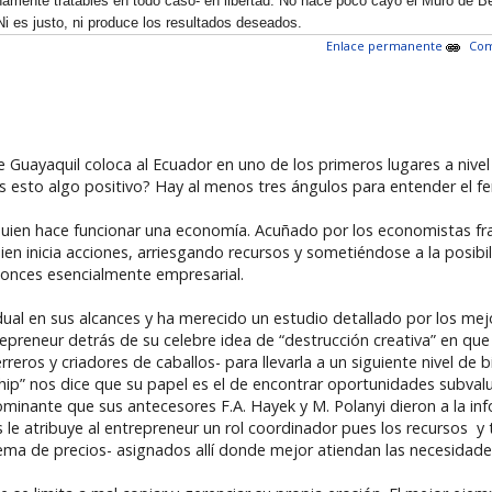
nte tratables en todo caso- en libertad. No hace poco cayó el Muro de Ber
i es justo, ni produce los resultados deseados.
Enlace permanente
Com
e Guayaquil coloca al Ecuador en uno de los primeros lugares a niv
s esto algo positivo? Hay al menos tres ángulos para entender el 
uien hace funcionar una economía. Acuñado por los economistas franc
uien inicia acciones, arriesgando recursos y sometiéndose a la posib
nces esencialmente empresarial.
idual en sus alcances y ha merecido un estudio detallado por los me
repreneur detrás de su celebre idea de “destrucción creativa” en q
reros y criadores de caballos- para llevarla a un siguiente nivel de bi
ip” nos dice que su papel es el de encontrar oportunidades subval
dominante que sus antecesores F.A. Hayek y M. Polanyi dieron a la in
le atribuye al entrepreneur un rol coordinador pues los recursos y
stema de precios- asignados allí donde mejor atiendan las necesidade