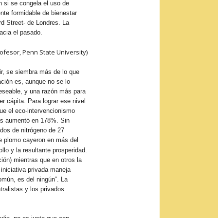
 si se congela el uso de
ente formidable de bienestar
d Street- de Londres. La
hacia el pasado.
rofesor, Penn State University)
ir, se siembra más de lo que
ación es, aunque no se lo
deseable, y una razón más para
 cápita. Para lograr ese nivel
que el eco-intervencionismo
das aumentó en 178%. Sin
dos de nitrógeno de 27
 de plomo cayeron en más del
lo y la resultante prosperidad.
ción) mientras que en otros la
iniciativa privada maneja
omún, es del ningún”. La
ralistas y los privados