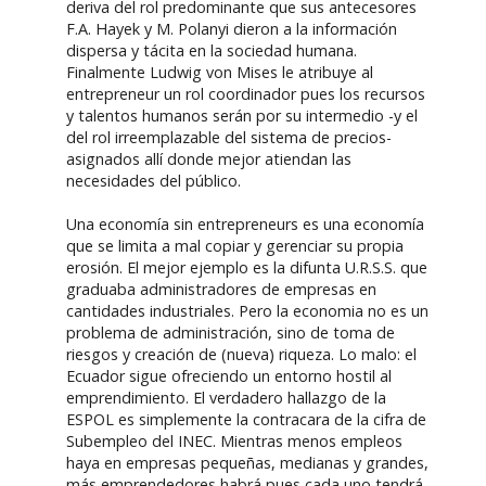
deriva del rol predominante que sus antecesores
F.A. Hayek y M. Polanyi dieron a la información
dispersa y tácita en la sociedad humana.
Finalmente Ludwig von Mises le atribuye al
entrepreneur un rol coordinador pues los recursos
y talentos humanos serán por su intermedio -y el
del rol irreemplazable del sistema de precios-
asignados allí donde mejor atiendan las
necesidades del público.
Una economía sin entrepreneurs es una economía
que se limita a mal copiar y gerenciar su propia
erosión. El mejor ejemplo es la difunta U.R.S.S. que
graduaba administradores de empresas en
cantidades industriales. Pero la economia no es un
problema de administración, sino de toma de
riesgos y creación de (nueva) riqueza. Lo malo: el
Ecuador sigue ofreciendo un entorno hostil al
emprendimiento. El verdadero hallazgo de la
ESPOL es simplemente la contracara de la cifra de
Subempleo del INEC. Mientras menos empleos
haya en empresas pequeñas, medianas y grandes,
más emprendedores habrá pues cada uno tendrá