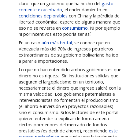
claro- que un gobierno que ha hecho del
gasto
corriente exacerbado
, el endeudamiento en
condiciones deplorables
con China y la pérdida de
libertad económica, espere de alguna manera que
eso no se revierta en
consumismo
. Ni por ejemplo
ni por incentivos esto podría ser así.
En un caso
aún más brutal
, se conoce que en
Venezuela más del 70% de ingresos petroleros
extraordinarios de su gobierno bolivariano ha ido
a parar a importaciones.
Lo que no han entendido ambos gobiernos es que
dinero no es riqueza. Sin instituciones sólidas que
aseguren el largoplacismo en un territorio,
necesariamente el dinero que ingrese saldrá con la
misma velocidad. Los gobiernos paternalistas e
intervencionistas no fomentan el produccionismo
(el ahorro e inversión en proyectos razonables)
sino el consumismo. Si los lectores de este portal
quieren entender o explicar de forma amena
ciertos pormenores del mercado de fondos
prestables (es decir de ahorro), recomiendo
este
recurso pedagógico
que suelo usar lateralmente