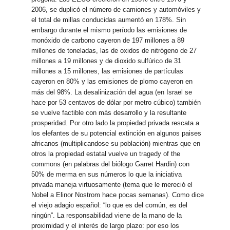
2006, se duplicó el número de camiones y automóviles y
el total de millas conducidas aumentó en 178%. Sin
embargo durante el mismo período las emisiones de
monóxido de carbono cayeron de 197 millones a 89
millones de toneladas, las de oxidos de nitrógeno de 27
millones a 19 millones y de dioxido sulfúrico de 31
millones a 15 millones, las emisiones de partículas
cayeron en 80% y las emisiones de plomo cayeron en
más del 98%.
La desalinización del agua (en Israel se
hace por 53 centavos de dólar por metro cúbico) también
se vuelve factible con más desarrollo y la resultante
prosperidad. Por otro lado la propiedad privada rescata a
los elefantes de su potencial extinción en algunos paises
africanos (multiplicandose su población) mientras que en
otros la propiedad estatal vuelve un tragedy of the
commons (en palabras del biólogo Garret Hardin) con
50% de merma en sus números lo que la iniciativa
privada maneja virtuosamente (tema que le mereció el
Nobel a Elinor Nostrom hace pocas semanas). Como dice
el viejo adagio español: “lo que es del común, es del
ningún”. La responsabilidad viene de la mano de la
proximidad y el interés de largo plazo: por eso los