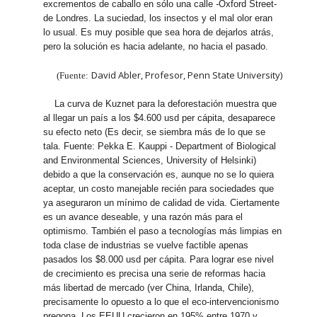
excrementos de caballo en sólo una calle -Oxford Street-
de Londres. La suciedad, los insectos y el mal olor eran
lo usual. Es muy posible que sea hora de dejarlos atrás,
pero la solución es hacia adelante, no hacia el pasado.
David Abler, Profesor, Penn State University)
(Fuente:
La curva de Kuznet para la deforestación muestra que
al llegar un país a los $4.600 usd per cápita, desaparece
su efecto neto (Es decir, se siembra más de lo que se
tala. Fuente: Pekka E. Kauppi - Department of Biological
and Environmental Sciences, University of Helsinki)
debido a que la conservación es, aunque no se lo quiera
aceptar, un costo manejable recién para sociedades que
ya aseguraron un mínimo de calidad de vida. Ciertamente
es un avance deseable, y una razón más para el
optimismo. También el paso a tecnologías más limpias en
toda clase de industrias se vuelve factible apenas
pasados los $8.000 usd per cápita. Para lograr ese nivel
de crecimiento es precisa una serie de reformas hacia
más libertad de mercado (ver China, Irlanda, Chile),
precisamente lo opuesto a lo que el eco-intervencionismo
pregona. Los EEUU crecieron en 195% entre 1970 y