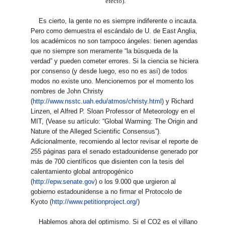
efecto).
Es cierto, la gente no es siempre indiferente o incauta.
Pero como demuestra el escándalo de U. de East Anglia,
los académicos no son tampoco ángeles: tienen agendas
que no siempre son meramente “la búsqueda de la
verdad” y pueden cometer errores. Si la ciencia se hiciera
por consenso (y desde luego, eso no es así) de todos
modos no existe uno. Mencionemos por el momento los
nombres de John Christy
(
http://www.nsstc.uah.edu/atmos/christy.html
) y Richard
Linzen, el Alfred P. Sloan Professor of Meteorology en el
MIT, (Vease su artículo: “Global Warming: The Origin and
Nature of the Alleged Scientific Consensus”).
Adicionalmente, recomiendo al lector revisar el reporte de
255 páginas para el senado estadounidense generado por
más de 700 científicos que disienten con la tesis del
calentamiento global antropogénico
(
http://epw.senate.gov
) o los 9.000 que urgieron al
gobierno estadounidense a no firmar el Protocolo de
Kyoto (
http://www.petitionproject.org/
)
Hablemos ahora del optimismo. Si el CO2 es el villano