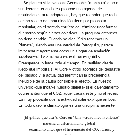
Se plantea si la National Geographic “manipula” o no a
sus lectores cuando les propone una agenda de
restricciones auto-adoptadas, hay que recordar que toda
acción y acto de comunicación tiene por proposito
manipular, en el sentido estrícto del término: transformar
el entorno según ciertos objetivos. La pregunta entonces,
no tiene sentido. Cuando se dice “Sólo tenemos un
Planeta”, siendo esa una verdad de Perogrullo, parece
invocarse mayormente como un slogan de apelación
sentimental. Lo cual no está mal: es muy útil y
Greenpeace lo hace todo el tiempo. En realidad desde
luego que importa si Al Gore y otros agoreros del desastre
del pasado y la actualidad identifican la precedencia
ineludible de la causa por sobre el efecto. En nuestro
universo -que incluye nuestro planeta- si el calentamiento
ocurre antes que el CO2, aquel causa éste y no al revés.
Es muy probable que la actividad solar explique ambos.
En todo caso la climatología es una disciplina naciente.
(El gráfico que usa Al Gore en “Una verdad inconveniente”
muestra el calentamiento global
ocurriento antes que el incremento del CO2. Causa y