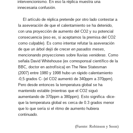
intervencionismo. En eso la réplica muestra una
innecesaria confusión.
El artículo de réplica pretende por otro lado contestar a
la aseveración de que el calentamiento se ha detenido,
con una proyección de aumento del CO2 y su potencial
consecuencia (eso es, si aceptamos la premisa del CO2
como culpable). Es como intentar refutar la aseveración
de que un árbol dejó de crecer
en pasados meses
,
mencionando proyecciones sobre lluvias
venideras
. Como
señala David Whitehouse (ex corresponsal científico de la
BBC, doctor en astrofísica) en The New Statesman
(2007) entre 1980 y 1998 hubo un rápido calentamiento
-0,5 grados C- (el CO2 aumentó de 340ppm a 370ppm).
Pero desde entonces la temperatura global se ha
mantenido estable (mientras que el CO2 siguó
aumentando de 370ppm a 380ppm). Esto significa -dice-
que la temperatura global es cerca de 0.3 grados menor
que lo que sería si el ritmo de aumento hubiera
continuado.
(Fuente: Robinson y Soon)