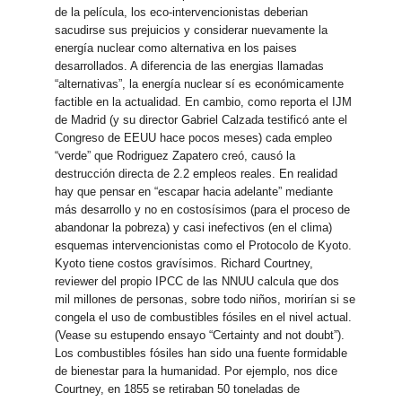
de la película, los eco-intervencionistas deberian
sacudirse sus prejuicios y considerar nuevamente la
energía nuclear como alternativa en los paises
desarrollados. A diferencia de las energias llamadas
“alternativas”, la energía nuclear sí es económicamente
factible en la actualidad. En cambio, como reporta el IJM
de Madrid (y su director Gabriel Calzada testificó ante el
Congreso de EEUU hace pocos meses) cada empleo
“verde” que Rodriguez Zapatero creó, causó la
destrucción directa de 2.2 empleos reales. En realidad
hay que pensar en “escapar hacia adelante” mediante
más desarrollo y no en costosísimos (para el proceso de
abandonar la pobreza) y casi inefectivos (en el clima)
esquemas intervencionistas como el Protocolo de Kyoto.
Kyoto tiene costos gravísimos. Richard Courtney,
reviewer del propio IPCC de las NNUU calcula que dos
mil millones de personas, sobre todo niños, morirían si se
congela el uso de combustibles fósiles en el nivel actual.
(Vease su estupendo ensayo “Certainty and not doubt”).
Los combustibles fósiles han sido una fuente formidable
de bienestar para la humanidad. Por ejemplo, nos dice
Courtney, en 1855 se retiraban 50 toneladas de