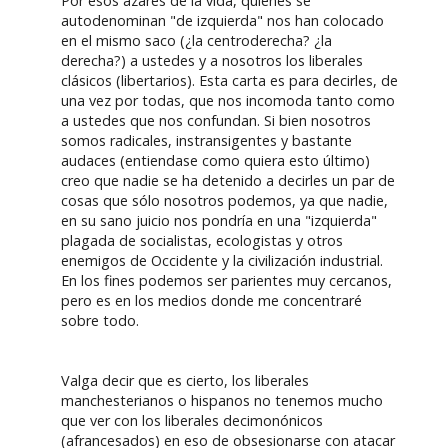
Por esos azares de la vida, quienes se
autodenominan "de izquierda" nos han colocado
en el mismo saco (¿la centroderecha? ¿la
derecha?) a ustedes y a nosotros los liberales
clásicos (libertarios). Esta carta es para decirles, de
una vez por todas, que nos incomoda tanto como
a ustedes que nos confundan. Si bien nosotros
somos radicales, instransigentes y bastante
audaces (entiendase como quiera esto último)
creo que nadie se ha detenido a decirles un par de
cosas que sólo nosotros podemos, ya que nadie,
en su sano juicio nos pondría en una "izquierda"
plagada de socialistas, ecologistas y otros
enemigos de Occidente y la civilización industrial.
En los fines podemos ser parientes muy cercanos,
pero es en los medios donde me concentraré
sobre todo.
Valga decir que es cierto, los liberales
manchesterianos o hispanos no tenemos mucho
que ver con los liberales decimonónicos
(afrancesados) en eso de obsesionarse con atacar