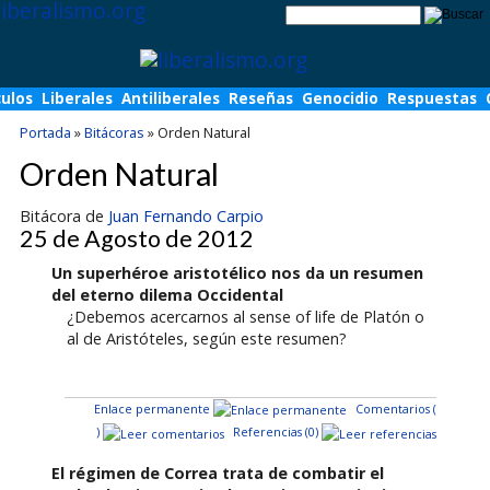
culos
Liberales
Antiliberales
Reseñas
Genocidio
Respuestas
Portada
»
Bitácoras
»
Orden Natural
Orden Natural
Bitácora de
Juan Fernando Carpio
25 de Agosto de 2012
Un superhéroe aristotélico nos da un resumen
del eterno dilema Occidental
¿Debemos acercarnos al sense of life de Platón o
al de Aristóteles, según este resumen?
Enlace permanente
Comentarios (
)
Referencias (0)
El régimen de Correa trata de combatir el