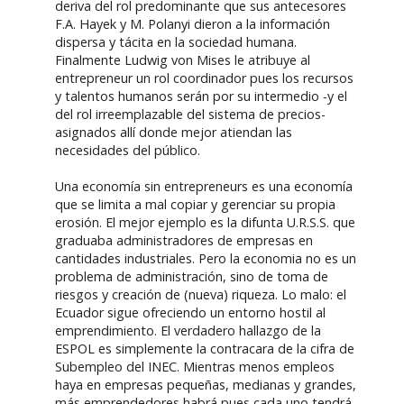
deriva del rol predominante que sus antecesores
F.A. Hayek y M. Polanyi dieron a la información
dispersa y tácita en la sociedad humana.
Finalmente Ludwig von Mises le atribuye al
entrepreneur un rol coordinador pues los recursos
y talentos humanos serán por su intermedio -y el
del rol irreemplazable del sistema de precios-
asignados allí donde mejor atiendan las
necesidades del público.
Una economía sin entrepreneurs es una economía
que se limita a mal copiar y gerenciar su propia
erosión. El mejor ejemplo es la difunta U.R.S.S. que
graduaba administradores de empresas en
cantidades industriales. Pero la economia no es un
problema de administración, sino de toma de
riesgos y creación de (nueva) riqueza. Lo malo: el
Ecuador sigue ofreciendo un entorno hostil al
emprendimiento. El verdadero hallazgo de la
ESPOL es simplemente la contracara de la cifra de
Subempleo del INEC. Mientras menos empleos
haya en empresas pequeñas, medianas y grandes,
más emprendedores habrá pues cada uno tendrá