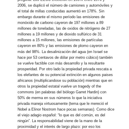
2006, se duplicó el número de camiones y automóviles y
el total de millas conducidas aumentó en 178%. Sin
embargo durante el mismo período las emisiones de
monóxido de carbono cayeron de 197 millones a 89
millones de toneladas, las de oxidos de nitrógeno de 27
millones a 19 millones y de dioxido sulfúrico de 31
millones a 15 millones, las emisiones de partículas
cayeron en 80% y las emisiones de plomo cayeron en
más del 98%.
La desalinización del agua (en Israel se
hace por 53 centavos de dólar por metro cúbico) también
se vuelve factible con más desarrollo y la resultante
prosperidad. Por otro lado la propiedad privada rescata a
los elefantes de su potencial extinción en algunos paises
africanos (multiplicandose su población) mientras que en
otros la propiedad estatal vuelve un tragedy of the
commons (en palabras del biólogo Garret Hardin) con
50% de merma en sus números lo que la iniciativa
privada maneja virtuosamente (tema que le mereció el
Nobel a Elinor Nostrom hace pocas semanas). Como dice
el viejo adagio español: “lo que es del común, es del
ningún”. La responsabilidad viene de la mano de la
proximidad y el interés de largo plazo: por eso los