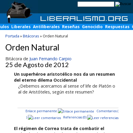
culos
Liberales
Antiliberales
Reseñas
Genocidio
Respuestas
Portada
»
Bitácoras
»
Orden Natural
Orden Natural
Bitácora de
Juan Fernando Carpio
25 de Agosto de 2012
Un superhéroe aristotélico nos da un resumen
del eterno dilema Occidental
¿Debemos acercarnos al sense of life de Platón o
al de Aristóteles, según este resumen?
Enlace permanente
Comentarios (
)
Referencias (0)
El régimen de Correa trata de combatir el