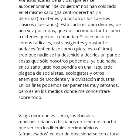
Por esos azares de la vida, quienes se
autodenominan "de izquierda" nos han colocado
en el mismo saco (¿la centroderecha? ¿la
derecha?) a ustedes y a nosotros los liberales
clásicos (libertarios). Esta carta es para decirles, de
una vez por todas, que nos incomoda tanto como
a ustedes que nos confundan. Si bien nosotros
somos radicales, instransigentes y bastante
audaces (entiendase como quiera esto último)
creo que nadie se ha detenido a decirles un par de
cosas que sólo nosotros podemos, ya que nadie,
en su sano juicio nos pondría en una "izquierda"
plagada de socialistas, ecologistas y otros
enemigos de Occidente y la civilización industrial.
En los fines podemos ser parientes muy cercanos,
pero es en los medios donde me concentraré
sobre todo.
Valga decir que es cierto, los liberales
manchesterianos o hispanos no tenemos mucho
que ver con los liberales decimonónicos
(afrancesados) en eso de obsesionarse con atacar