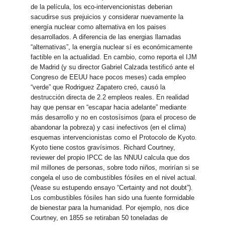
de la película, los eco-intervencionistas deberian
sacudirse sus prejuicios y considerar nuevamente la
energía nuclear como alternativa en los paises
desarrollados. A diferencia de las energias llamadas
“alternativas”, la energía nuclear sí es económicamente
factible en la actualidad. En cambio, como reporta el IJM
de Madrid (y su director Gabriel Calzada testificó ante el
Congreso de EEUU hace pocos meses) cada empleo
“verde” que Rodriguez Zapatero creó, causó la
destrucción directa de 2.2 empleos reales. En realidad
hay que pensar en “escapar hacia adelante” mediante
más desarrollo y no en costosísimos (para el proceso de
abandonar la pobreza) y casi inefectivos (en el clima)
esquemas intervencionistas como el Protocolo de Kyoto.
Kyoto tiene costos gravísimos. Richard Courtney,
reviewer del propio IPCC de las NNUU calcula que dos
mil millones de personas, sobre todo niños, morirían si se
congela el uso de combustibles fósiles en el nivel actual.
(Vease su estupendo ensayo “Certainty and not doubt”).
Los combustibles fósiles han sido una fuente formidable
de bienestar para la humanidad. Por ejemplo, nos dice
Courtney, en 1855 se retiraban 50 toneladas de