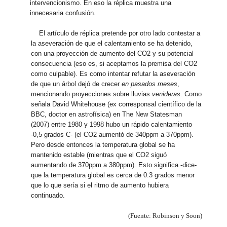
intervencionismo. En eso la réplica muestra una
innecesaria confusión.
El artículo de réplica pretende por otro lado contestar a
la aseveración de que el calentamiento se ha detenido,
con una proyección de aumento del CO2 y su potencial
consecuencia (eso es, si aceptamos la premisa del CO2
como culpable). Es como intentar refutar la aseveración
de que un árbol dejó de crecer
en pasados meses
,
mencionando proyecciones sobre lluvias
venideras
. Como
señala David Whitehouse (ex corresponsal científico de la
BBC, doctor en astrofísica) en The New Statesman
(2007) entre 1980 y 1998 hubo un rápido calentamiento
-0,5 grados C- (el CO2 aumentó de 340ppm a 370ppm).
Pero desde entonces la temperatura global se ha
mantenido estable (mientras que el CO2 siguó
aumentando de 370ppm a 380ppm). Esto significa -dice-
que la temperatura global es cerca de 0.3 grados menor
que lo que sería si el ritmo de aumento hubiera
continuado.
(Fuente: Robinson y Soon)