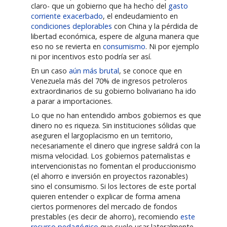
claro- que un gobierno que ha hecho del
gasto
corriente exacerbado
, el endeudamiento en
condiciones deplorables
con China y la pérdida de
libertad económica, espere de alguna manera que
eso no se revierta en
consumismo
. Ni por ejemplo
ni por incentivos esto podría ser así.
En un caso
aún más brutal
, se conoce que en
Venezuela más del 70% de ingresos petroleros
extraordinarios de su gobierno bolivariano ha ido
a parar a importaciones.
Lo que no han entendido ambos gobiernos es que
dinero no es riqueza. Sin instituciones sólidas que
aseguren el largoplacismo en un territorio,
necesariamente el dinero que ingrese saldrá con la
misma velocidad. Los gobiernos paternalistas e
intervencionistas no fomentan el produccionismo
(el ahorro e inversión en proyectos razonables)
sino el consumismo. Si los lectores de este portal
quieren entender o explicar de forma amena
ciertos pormenores del mercado de fondos
prestables (es decir de ahorro), recomiendo
este
recurso pedagógico
que suelo usar lateralmente