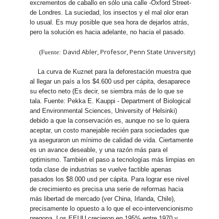
excrementos de caballo en sólo una calle -Oxford Street-
de Londres. La suciedad, los insectos y el mal olor eran
lo usual. Es muy posible que sea hora de dejarlos atrás,
pero la solución es hacia adelante, no hacia el pasado.
David Abler, Profesor, Penn State University)
(Fuente:
La curva de Kuznet para la deforestación muestra que
al llegar un país a los $4.600 usd per cápita, desaparece
su efecto neto (Es decir, se siembra más de lo que se
tala. Fuente: Pekka E. Kauppi - Department of Biological
and Environmental Sciences, University of Helsinki)
debido a que la conservación es, aunque no se lo quiera
aceptar, un costo manejable recién para sociedades que
ya aseguraron un mínimo de calidad de vida. Ciertamente
es un avance deseable, y una razón más para el
optimismo. También el paso a tecnologías más limpias en
toda clase de industrias se vuelve factible apenas
pasados los $8.000 usd per cápita. Para lograr ese nivel
de crecimiento es precisa una serie de reformas hacia
más libertad de mercado (ver China, Irlanda, Chile),
precisamente lo opuesto a lo que el eco-intervencionismo
pregona. Los EEUU crecieron en 195% entre 1970 y