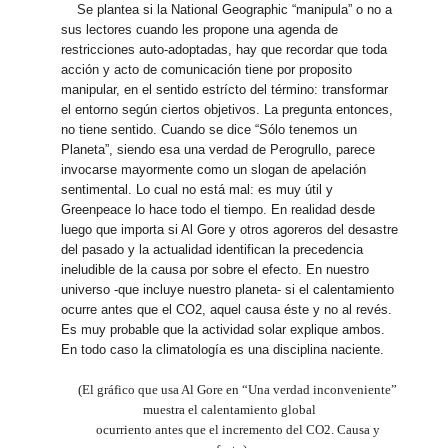
Se plantea si la National Geographic “manipula” o no a
sus lectores cuando les propone una agenda de
restricciones auto-adoptadas, hay que recordar que toda
acción y acto de comunicación tiene por proposito
manipular, en el sentido estrícto del término: transformar
el entorno según ciertos objetivos. La pregunta entonces,
no tiene sentido. Cuando se dice “Sólo tenemos un
Planeta”, siendo esa una verdad de Perogrullo, parece
invocarse mayormente como un slogan de apelación
sentimental. Lo cual no está mal: es muy útil y
Greenpeace lo hace todo el tiempo. En realidad desde
luego que importa si Al Gore y otros agoreros del desastre
del pasado y la actualidad identifican la precedencia
ineludible de la causa por sobre el efecto. En nuestro
universo -que incluye nuestro planeta- si el calentamiento
ocurre antes que el CO2, aquel causa éste y no al revés.
Es muy probable que la actividad solar explique ambos.
En todo caso la climatología es una disciplina naciente.
(El gráfico que usa Al Gore en “Una verdad inconveniente”
muestra el calentamiento global
ocurriento antes que el incremento del CO2. Causa y