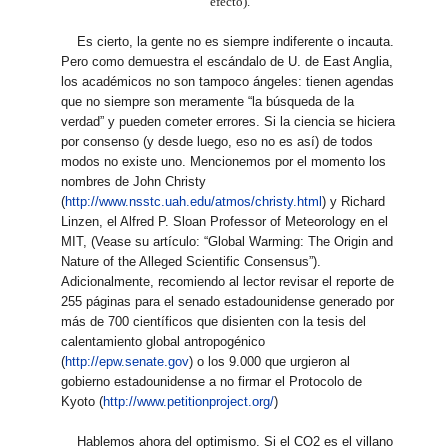
efecto).
Es cierto, la gente no es siempre indiferente o incauta.
Pero como demuestra el escándalo de U. de East Anglia,
los académicos no son tampoco ángeles: tienen agendas
que no siempre son meramente “la búsqueda de la
verdad” y pueden cometer errores. Si la ciencia se hiciera
por consenso (y desde luego, eso no es así) de todos
modos no existe uno. Mencionemos por el momento los
nombres de John Christy
(
http://www.nsstc.uah.edu/atmos/christy.html
) y Richard
Linzen, el Alfred P. Sloan Professor of Meteorology en el
MIT, (Vease su artículo: “Global Warming: The Origin and
Nature of the Alleged Scientific Consensus”).
Adicionalmente, recomiendo al lector revisar el reporte de
255 páginas para el senado estadounidense generado por
más de 700 científicos que disienten con la tesis del
calentamiento global antropogénico
(
http://epw.senate.gov
) o los 9.000 que urgieron al
gobierno estadounidense a no firmar el Protocolo de
Kyoto (
http://www.petitionproject.org/
)
Hablemos ahora del optimismo. Si el CO2 es el villano