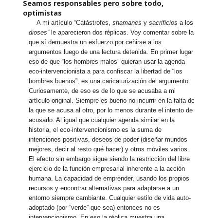
Seamos responsables pero sobre todo,
optimistas
A mi artículo “Catástrofes,
shamanes
y
sacrificios
a los
dioses”
le aparecieron dos réplicas. Voy comentar sobre la
que sí demuestra un esfuerzo por ceñirse a los
argumentos luego de una lectura detenida. En primer lugar
eso de que “los hombres malos” quieran usar la agenda
eco-intervencionista a para confiscar la libertad de “los
hombres buenos”, es una caricaturización del argumento.
Curiosamente, de eso es de lo que se acusaba a mi
artículo original. Siempre es bueno no incurrir en la falta de
la que se acusa al otro, por lo menos durante el intento de
acusarlo. Al igual que cualquier agenda similar en la
historia, el eco-intervencionismo es la suma de
intenciones positivas, deseos de poder (diseñar mundos
mejores, decir al resto qué hacer) y otros móviles varios.
El efecto sin embargo sigue siendo la restricción del libre
ejercicio de la función empresarial inherente a la acción
humana. La capacidad de emprender, usando los propios
recursos y encontrar alternativas para adaptarse a un
entorno siempre cambiante. Cualquier estilo de vida auto-
adoptado (por “verde” que sea) entonces no es
intervencionismo. En eso la réplica muestra una