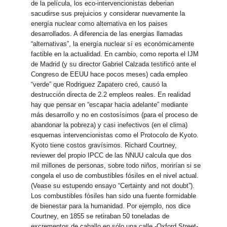
de la película, los eco-intervencionistas deberian
sacudirse sus prejuicios y considerar nuevamente la
energía nuclear como alternativa en los paises
desarrollados. A diferencia de las energias llamadas
“alternativas”, la energía nuclear sí es económicamente
factible en la actualidad. En cambio, como reporta el IJM
de Madrid (y su director Gabriel Calzada testificó ante el
Congreso de EEUU hace pocos meses) cada empleo
“verde” que Rodriguez Zapatero creó, causó la
destrucción directa de 2.2 empleos reales. En realidad
hay que pensar en “escapar hacia adelante” mediante
más desarrollo y no en costosísimos (para el proceso de
abandonar la pobreza) y casi inefectivos (en el clima)
esquemas intervencionistas como el Protocolo de Kyoto.
Kyoto tiene costos gravísimos. Richard Courtney,
reviewer del propio IPCC de las NNUU calcula que dos
mil millones de personas, sobre todo niños, morirían si se
congela el uso de combustibles fósiles en el nivel actual.
(Vease su estupendo ensayo “Certainty and not doubt”).
Los combustibles fósiles han sido una fuente formidable
de bienestar para la humanidad. Por ejemplo, nos dice
Courtney, en 1855 se retiraban 50 toneladas de
excrementos de caballo en sólo una calle -Oxford Street-