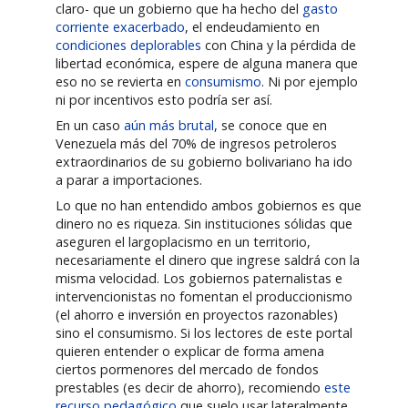
claro- que un gobierno que ha hecho del
gasto
corriente exacerbado
, el endeudamiento en
condiciones deplorables
con China y la pérdida de
libertad económica, espere de alguna manera que
eso no se revierta en
consumismo
. Ni por ejemplo
ni por incentivos esto podría ser así.
En un caso
aún más brutal
, se conoce que en
Venezuela más del 70% de ingresos petroleros
extraordinarios de su gobierno bolivariano ha ido
a parar a importaciones.
Lo que no han entendido ambos gobiernos es que
dinero no es riqueza. Sin instituciones sólidas que
aseguren el largoplacismo en un territorio,
necesariamente el dinero que ingrese saldrá con la
misma velocidad. Los gobiernos paternalistas e
intervencionistas no fomentan el produccionismo
(el ahorro e inversión en proyectos razonables)
sino el consumismo. Si los lectores de este portal
quieren entender o explicar de forma amena
ciertos pormenores del mercado de fondos
prestables (es decir de ahorro), recomiendo
este
recurso pedagógico
que suelo usar lateralmente