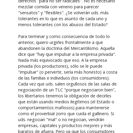
derechos "para no ser radicales". No es necesario
mezclar comida con veneno para parecer
"sensatos" y "flexibles". ¿Se volverán uds. más
tolerantes en lo que es asunto de cada uno y
menos tolerantes con los abusos del Estado?
Para terminar y como consecuencia de todo lo
anterior, quiero urgirles frontalmente a que
abandonen la doctrina del Mercantilismo. Aquella
dice que "hay que impulsar a la empresa privada".
Nada más equivocado que eso. A la empresa
privada (los productores), sólo se le puede
"impulsar" (o pervertir, sería más honesto) a costa
de las familias e individuos (los consumidores).
Cada vez que uds. salen orgullosos de las salas de
negociación de un TLC "porque negociaron bien",
los libertarios tenemos la obligación de decirles
que están usando medios ilegítimos (el Estado o
comportamientos mafiosos) para mantenerse
como el proverbial zorro que cuida el gallinero. Si
uds. negocian "mal" o no negocian, vendrán
empresas, capitales y productos mejores y más
baratos de afuera. Pero ya que los consumidores