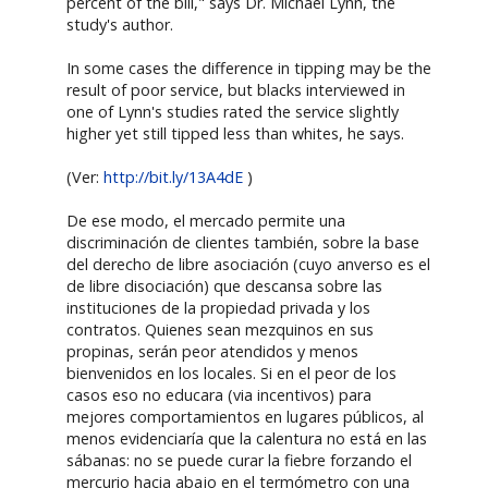
percent of the bill," says Dr. Michael Lynn, the
study's author.
In some cases the difference in tipping may be the
result of poor service, but blacks interviewed in
one of Lynn's studies rated the service slightly
higher yet still tipped less than whites, he says.
(Ver:
http://bit.ly/13A4dE
)
De ese modo, el mercado permite una
discriminación de clientes también, sobre la base
del derecho de libre asociación (cuyo anverso es el
de libre disociación) que descansa sobre las
instituciones de la propiedad privada y los
contratos. Quienes sean mezquinos en sus
propinas, serán peor atendidos y menos
bienvenidos en los locales. Si en el peor de los
casos eso no educara (via incentivos) para
mejores comportamientos en lugares públicos, al
menos evidenciaría que la calentura no está en las
sábanas: no se puede curar la fiebre forzando el
mercurio hacia abajo en el termómetro con una