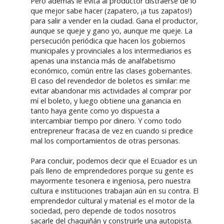
Pero además le evita al productor distraerse de lo
que mejor sabe hacer (zapatero, ¡a tus zapatos!)
para salir a vender en la ciudad. Gana el productor,
aunque se queje y gano yo, aunque me queje. La
persecución periódica que hacen los gobiernos
municipales y provinciales a los intermediarios es
apenas una instancia más de analfabetismo
económico, común entre las clases gobernantes.
El caso del revendedor de boletos es similar: me
evitar abandonar mis actividades al comprar por
mí el boleto, y luego obtiene una ganancia en
tanto haya gente como yo dispuesta a
intercambiar tiempo por dinero. Y como todo
entrepreneur fracasa de vez en cuando si predice
mal los comportamientos de otras personas.
Para concluir, podemos decir que el Ecuador es un
país lleno de emprendedores porque su gente es
mayormente tesonera e ingeniosa, pero nuestra
cultura e instituciones trabajan aún en su contra. El
emprendedor cultural y material es el motor de la
sociedad, pero depende de todos nosotros
sacarle del chaquiñán y construirle una autopista.