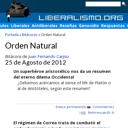
culos
Liberales
Antiliberales
Reseñas
Genocidio
Respuestas
Portada
»
Bitácoras
»
Orden Natural
Orden Natural
Bitácora de
Juan Fernando Carpio
25 de Agosto de 2012
Un superhéroe aristotélico nos da un resumen
del eterno dilema Occidental
¿Debemos acercarnos al sense of life de Platón o
al de Aristóteles, según este resumen?
Enlace permanente
Comentarios (
)
Referencias (0)
El régimen de Correa trata de combatir el