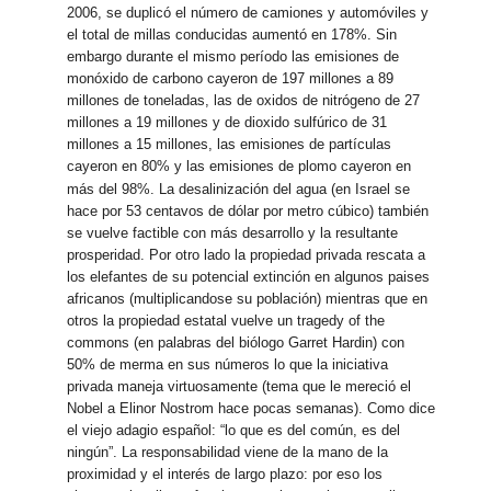
2006, se duplicó el número de camiones y automóviles y
el total de millas conducidas aumentó en 178%. Sin
embargo durante el mismo período las emisiones de
monóxido de carbono cayeron de 197 millones a 89
millones de toneladas, las de oxidos de nitrógeno de 27
millones a 19 millones y de dioxido sulfúrico de 31
millones a 15 millones, las emisiones de partículas
cayeron en 80% y las emisiones de plomo cayeron en
más del 98%.
La desalinización del agua (en Israel se
hace por 53 centavos de dólar por metro cúbico) también
se vuelve factible con más desarrollo y la resultante
prosperidad. Por otro lado la propiedad privada rescata a
los elefantes de su potencial extinción en algunos paises
africanos (multiplicandose su población) mientras que en
otros la propiedad estatal vuelve un tragedy of the
commons (en palabras del biólogo Garret Hardin) con
50% de merma en sus números lo que la iniciativa
privada maneja virtuosamente (tema que le mereció el
Nobel a Elinor Nostrom hace pocas semanas). Como dice
el viejo adagio español: “lo que es del común, es del
ningún”. La responsabilidad viene de la mano de la
proximidad y el interés de largo plazo: por eso los