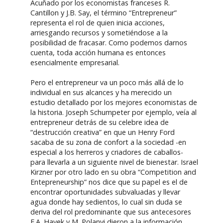
Acuñado por los economistas franceses R.
Cantillon y J.B. Say, el término “Entrepreneur”
representa el rol de quien inicia acciones,
arriesgando recursos y sometiéndose a la
posibilidad de fracasar. Como podemos darnos
cuenta, toda acción humana es entonces
esencialmente empresarial.
Pero el entrepreneur va un poco más allá de lo
individual en sus alcances y ha merecido un
estudio detallado por los mejores economistas de
la historia. Joseph Schumpeter por ejemplo, veía al
entrepreneur detrás de su celebre idea de
“destrucción creativa” en que un Henry Ford
sacaba de su zona de confort a la sociedad -en
especial a los herreros y criadores de caballos-
para llevarla a un siguiente nivel de bienestar. Israel
Kirzner por otro lado en su obra “Competition and
Entepreneurship” nos dice que su papel es el de
encontrar oportunidades subvaluadas y llevar
agua donde hay sedientos, lo cual sin duda se
deriva del rol predominante que sus antecesores
F.A. Hayek y M. Polanyi dieron a la información