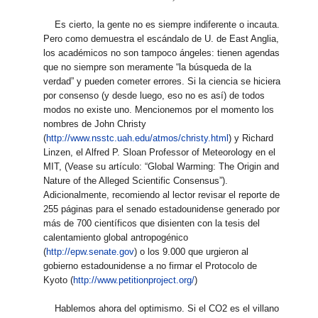
Es cierto, la gente no es siempre indiferente o incauta.
Pero como demuestra el escándalo de U. de East Anglia,
los académicos no son tampoco ángeles: tienen agendas
que no siempre son meramente “la búsqueda de la
verdad” y pueden cometer errores. Si la ciencia se hiciera
por consenso (y desde luego, eso no es así) de todos
modos no existe uno. Mencionemos por el momento los
nombres de John Christy
(
http://www.nsstc.uah.edu/atmos/christy.html
) y Richard
Linzen, el Alfred P. Sloan Professor of Meteorology en el
MIT, (Vease su artículo: “Global Warming: The Origin and
Nature of the Alleged Scientific Consensus”).
Adicionalmente, recomiendo al lector revisar el reporte de
255 páginas para el senado estadounidense generado por
más de 700 científicos que disienten con la tesis del
calentamiento global antropogénico
(
http://epw.senate.gov
) o los 9.000 que urgieron al
gobierno estadounidense a no firmar el Protocolo de
Kyoto (
http://www.petitionproject.org/
)
Hablemos ahora del optimismo. Si el CO2 es el villano