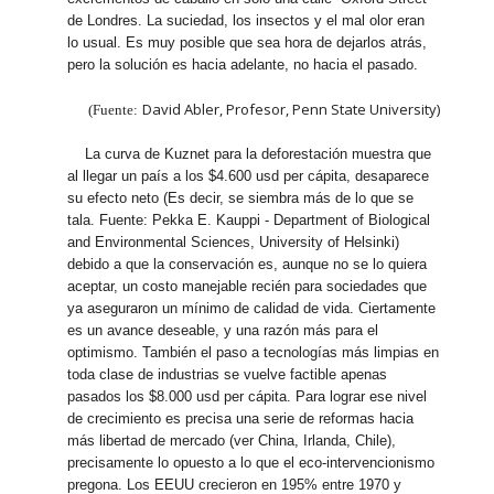
de Londres. La suciedad, los insectos y el mal olor eran
lo usual. Es muy posible que sea hora de dejarlos atrás,
pero la solución es hacia adelante, no hacia el pasado.
David Abler, Profesor, Penn State University)
(Fuente:
La curva de Kuznet para la deforestación muestra que
al llegar un país a los $4.600 usd per cápita, desaparece
su efecto neto (Es decir, se siembra más de lo que se
tala. Fuente: Pekka E. Kauppi - Department of Biological
and Environmental Sciences, University of Helsinki)
debido a que la conservación es, aunque no se lo quiera
aceptar, un costo manejable recién para sociedades que
ya aseguraron un mínimo de calidad de vida. Ciertamente
es un avance deseable, y una razón más para el
optimismo. También el paso a tecnologías más limpias en
toda clase de industrias se vuelve factible apenas
pasados los $8.000 usd per cápita. Para lograr ese nivel
de crecimiento es precisa una serie de reformas hacia
más libertad de mercado (ver China, Irlanda, Chile),
precisamente lo opuesto a lo que el eco-intervencionismo
pregona. Los EEUU crecieron en 195% entre 1970 y