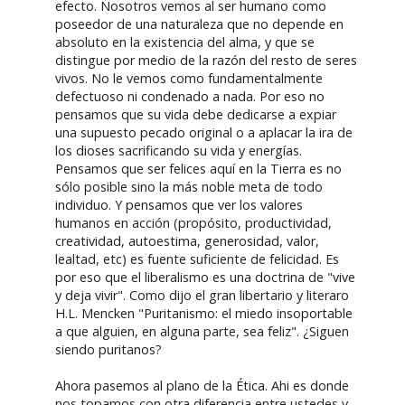
efecto. Nosotros vemos al ser humano como
poseedor de una naturaleza que no depende en
absoluto en la existencia del alma, y que se
distingue por medio de la razón del resto de seres
vivos. No le vemos como fundamentalmente
defectuoso ni condenado a nada. Por eso no
pensamos que su vida debe dedicarse a expiar
una supuesto pecado original o a aplacar la ira de
los dioses sacrificando su vida y energías.
Pensamos que ser felices aquí en la Tierra es no
sólo posible sino la más noble meta de todo
individuo. Y pensamos que ver los valores
humanos en acción (propósito, productividad,
creatividad, autoestima, generosidad, valor,
lealtad, etc) es fuente suficiente de felicidad. Es
por eso que el liberalismo es una doctrina de "vive
y deja vivir". Como dijo el gran libertario y literaro
H.L. Mencken "Puritanismo: el miedo insoportable
a que alguien, en alguna parte, sea feliz". ¿Siguen
siendo puritanos?
Ahora pasemos al plano de la Ética. Ahi es donde
nos topamos con otra diferencia entre ustedes y