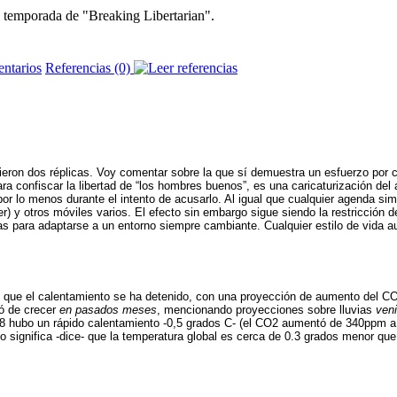
 temporada de "Breaking Libertarian".
Referencias (0)
ieron dos réplicas. Voy comentar sobre la que sí demuestra un esfuerzo por c
ra confiscar la libertad de “los hombres buenos”, es una caricaturización de
, por lo menos durante el intento de acusarlo. Al igual que cualquier agenda sim
) y otros móviles varios. El efecto sin embargo sigue siendo la restricción de
as para adaptarse a un entorno siempre cambiante. Cualquier estilo de vida 
n de que el calentamiento se ha detenido, con una proyección de aumento del 
jó de crecer
en pasados meses
, mencionando proyecciones sobre lluvias
ven
98 hubo un rápido calentamiento -0,5 grados C- (el CO2 aumentó de 340ppm a
ignifica -dice- que la temperatura global es cerca de 0.3 grados menor que l