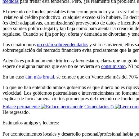
medidas
para frenar esta tendencia. Pero, ¿es realmente un problema e
El mercado de fondos prestables tiene como producto y a la vez indica
-relativo al crédito productivo- cualquier exceso si lo hubiere. Es d
(es decir adaptativas, armonizadoras) proveyendo de datos e incentivos
poca solidez político-legal) y tan baja como para alentar la creación d
regularse. Cuando se fija por ley, oferta y demanda se divorcian y t
Los ecuatorianos
no están sobreendeudados
y si lo estuvieren, ellos 
sobrerregulación del mercado financiero evita precisamente que la gen
Además es profundamente irónico -y keynesiano, claro- que un gobi
espere de alguna manera que eso no se revierta en
consumismo
. Ni po
En un caso
aún más brutal
, se conoce que en Venezuela más del 70% de
Lo que no han entendido ambos gobiernos es que dinero no es riqueza. 
velocidad. Los gobiernos paternalistas e intervencionistas no fomentan
explicar de forma amena ciertos pormenores del mercado de fondos pr
Enlace permanente
Comentarios (
)
He regresado.
Estimados amigos y lectores:
Por acontecimientos locales y desarrollo personal/profesional había pu