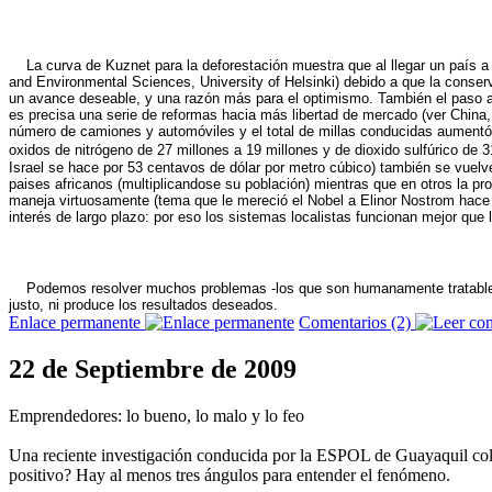
La curva de Kuznet para la deforestación muestra que al llegar un país a
and Environmental Sciences, University of Helsinki) debido a que la conse
un avance deseable, y una razón más para el optimismo. También el paso a t
es precisa una serie de reformas hacia más libertad de mercado (ver China,
número de camiones y automóviles y el total de millas conducidas aumentó
oxidos de nitrógeno de 27 millones a 19 millones y de dioxido sulfúrico de
Israel se hace por 53 centavos de dólar por metro cúbico) también se vuelve 
paises africanos (multiplicandose su población) mientras que en otros la p
maneja virtuosamente (tema que le mereció el Nobel a Elinor Nostrom hace 
interés de largo plazo: por eso los sistemas localistas funcionan mejor que 
Podemos resolver muchos problemas -los que son humanamente tratables e
justo, ni produce los resultados deseados.
Enlace permanente
Comentarios (2)
22 de Septiembre de 2009
Emprendedores: lo bueno, lo malo y lo feo
Una reciente investigación conducida por la ESPOL de Guayaquil colo
positivo? Hay al menos tres ángulos para entender el fenómeno.