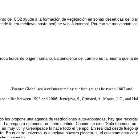
to del CO2 ayude a la formación de vegetación en zonas desérticas del plan
(desde la era medieval hasta acá) se volvió invernal. Por eso se mencionan lo
drocarburos de origen humano. La pendiente del cambio es la misma que la de 
(Fuente: Global sea level measured by sur face gauges be tween 1807 and
 sat ellite between 1993 and 2006; Jevrejeva, S., Grinsted, A., Moore, J. C., and Hol
ndo les propone una agenda de restricciones auto-adoptadas, hay que recordar
ivos. La pregunta entonces, no tiene sentido. Cuando se dice “Sólo tenemos un
s muy útil y Greenpeace lo hace todo el tiempo. En realidad desde luego que
fecto. En nuestro universo -que incluye nuestro planeta- si el calentamiento o
plina naciente.