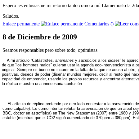
Espero les entusiasme mi retorno tanto como a mí. Llamemoslo la 2da
Saludos.
Enlace permanente
Comentarios (
)
8 de Diciembre de 2009
Seamos responsables pero sobre todo, optimistas
A mi artículo “Catástrofes,
shamanes
y
sacrificios
a los
dioses”
le aparec
de que “los hombres malos” quieran usar la agenda eco-intervencionista a pa
original. Siempre es bueno no incurrir en la falta de la que se acusa al otro
positivas, deseos de poder (diseñar mundos mejores, decir al resto qué hacer
capacidad de emprender, usando los propios recursos y encontrar alternativ
la réplica muestra una innecesaria confusión.
El artículo de réplica pretende por otro lado contestar a la aseveració
como culpable). Es como intentar refutar la aseveración de que un árbol de
BBC, doctor en astrofísica) en The New Statesman (2007) entre 1980 y 19
estable (mientras que el CO2 siguó aumentando de 370ppm a 380ppm). Esto s