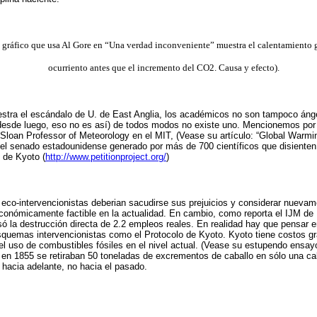
l gráfico que usa Al Gore en “Una verdad inconveniente” muestra el calentamiento 
ocurriento antes que el incremento del CO2. Causa y efecto).
uestra el escándalo de U. de East Anglia, los académicos no son tampoco án
(y desde luego, eso no es así) de todos modos no existe uno. Mencionemos po
P. Sloan Professor of Meteorology en el MIT, (Vease su artículo: “Global Warmi
 el senado estadounidense generado por más de 700 científicos que disienten 
o de Kyoto (
http://www.petitionproject.org/
)
s eco-intervencionistas deberian sacudirse sus prejuicios y considerar nuevam
s económicamente factible en la actualidad. En cambio, como reporta el IJM de
 la destrucción directa de 2.2 empleos reales. En realidad hay que pensar e
 esquemas intervencionistas como el Protocolo de Kyoto. Kyoto tiene costos 
el uso de combustibles fósiles en el nivel actual. (Vease su estupendo ensayo
en 1855 se retiraban 50 toneladas de excrementos de caballo en sólo una call
 hacia adelante, no hacia el pasado.