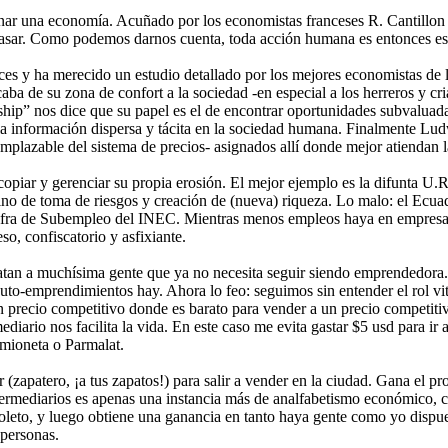
ar una economía. Acuñado por los economistas franceses R. Cantillon y 
racasar. Como podemos darnos cuenta, toda acción humana es entonces es
nces y ha merecido un estudio detallado por los mejores economistas de l
a de su zona de confort a la sociedad -en especial a los herreros y criad
hip” nos dice que su papel es el de encontrar oportunidades subvaluadas
 información dispersa y tácita en la sociedad humana. Finalmente Ludw
emplazable del sistema de precios- asignados allí donde mejor atiendan 
opiar y gerenciar su propia erosión. El mejor ejemplo es la difunta U
ino de toma de riesgos y creación de (nueva) riqueza. Lo malo: el Ecua
 cifra de Subempleo del INEC. Mientras menos empleos haya en empres
o, confiscatorio y asfixiante.
tan a muchísima gente que ya no necesita seguir siendo emprendedora. 
uto-emprendimientos hay. Ahora lo feo: seguimos sin entender el rol v
n precio competitivo donde es barato para vender a un precio competitiv
ediario nos facilita la vida. En este caso me evita gastar $5 usd para 
amioneta o Parmalat.
r (zapatero, ¡a tus zapatos!) para salir a vender en la ciudad. Gana el
ntermediarios es apenas una instancia más de analfabetismo económico, c
 boleto, y luego obtiene una ganancia en tanto haya gente como yo dispu
 personas.