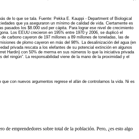
más de lo que se tala. Fuente: Pekka E. Kauppi - Department of Biological
ociedades que ya aseguraron un mínimo de calidad de vida. Ciertamente es
s pasados los $8.000 usd per cápita. Para lograr ese nivel de crecimiento
regona. Los EEUU crecieron en 195% entre 1970 y 2006, se duplicó el
de carbono cayeron de 197 millones a 89 millones de toneladas, las de
s emisiones de plomo cayeron en más del 98%.
La desalinización del agua (en
iedad privada rescata a los elefantes de su potencial extinción en algunos
arret Hardin) con 50% de merma en sus números lo que la iniciativa privada
del ningún”. La responsabilidad viene de la mano de la proximidad y el
 que con nuevos argumentos regrese el afán de controlarnos la vida. Ni es
o de emprendedores sobre total de la población. Pero, ¿es esto algo