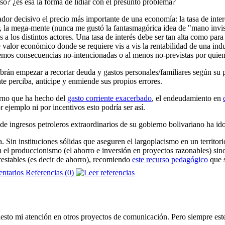
so? ¿es esa la forma de lidiar con el presunto problema?
dor decisivo el precio más importante de una economía: la tasa de inter
ecir, la mega-mente (nunca me gustó la fantasmagórica idea de "mano inv
 a los distintos actores. Una tasa de interés debe ser tan alta como par
e valor económico donde se requiere vis a vis la rentabilidad de una indu
enemos consecuencias no-intencionadas o al menos no-previstas por quie
sabrán empezar a recortar deuda y gastos personales/familiares según su
te perciba, anticipe y enmiende sus propios errores.
erno que ha hecho del
gasto corriente exacerbado
, el endeudamiento en
r ejemplo ni por incentivos esto podría ser así.
 ingresos petroleros extraordinarios de su gobierno bolivariano ha ido
Sin instituciones sólidas que aseguren el largoplacismo en un territori
 el produccionismo (el ahorro e inversión en proyectos razonables) sino
estables (es decir de ahorro), recomiendo
este recurso pedagógico
que s
Referencias (0)
esto mi atención en otros proyectos de comunicación. Pero siempre este 