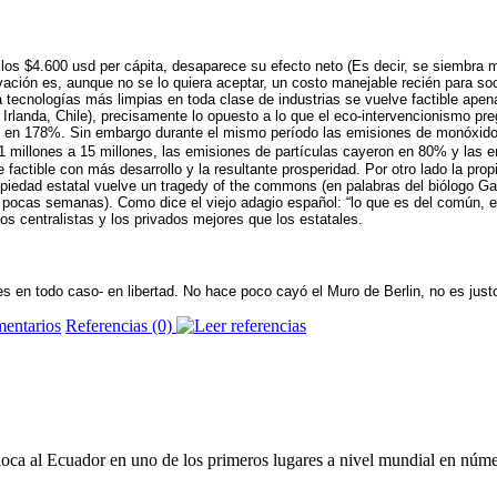
 los $4.600 usd per cápita, desaparece su efecto neto (Es decir, se siembra 
rvación es, aunque no se lo quiera aceptar, un costo manejable recién para s
ecnologías más limpias en toda clase de industrias se vuelve factible apena
 Irlanda, Chile), precisamente lo opuesto a lo que el eco-intervencionismo p
 en 178%. Sin embargo durante el mismo período las emisiones de monóxido 
 31 millones a 15 millones, las emisiones de partículas cayeron en 80% y la
factible con más desarrollo y la resultante prosperidad. Por otro lado la prop
ropiedad estatal vuelve un tragedy of the commons (en palabras del biólogo G
pocas semanas). Como dice el viejo adagio español: “lo que es del común, es 
los centralistas y los privados mejores que los estatales.
n todo caso- en libertad. No hace poco cayó el Muro de Berlin, no es justo
Referencias (0)
ca al Ecuador en uno de los primeros lugares a nivel mundial en númer