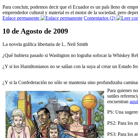
Para concluir, podemos decir que el Ecuador es un país lleno de empre
emprendedor cultural y material es el motor de la sociedad, pero depen
Enlace permanente
Comentarios (2)
10 de Agosto de 2009
La novela gráfica libertaria de L. Neil Smith
¿Qué hubiera pasado si Washigton no lograba sofocar la Whiskey Reb
¿Y si los Hamiltonianos no se salían con la suya al crear un Estado fe
¿Y si la Confederación no sólo se mantenia sino profundizaba caminand
Para quienes no
sutiles referenc
encuentran
aquí
PS: Una sugerenc
PS2: Para los mi
PS3: Para los an