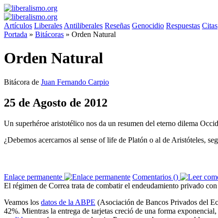
Artículos
Liberales
Antiliberales
Reseñas
Genocidio
Respuestas
Citas
Portada
»
Bitácoras
»
Orden Natural
Orden Natural
Bitácora de
Juan Fernando Carpio
25 de Agosto de 2012
Un superhéroe aristotélico nos da un resumen del eterno dilema Occid
¿Debemos acercarnos al sense of life de Platón o al de Aristóteles, s
Enlace permanente
Comentarios (
)
El régimen de Correa trata de combatir el endeudamiento privado con
Veamos los
datos de la ABPE
(Asociación de Bancos Privados del Ec
42%. Mientras la entrega de tarjetas creció de una forma exponencia