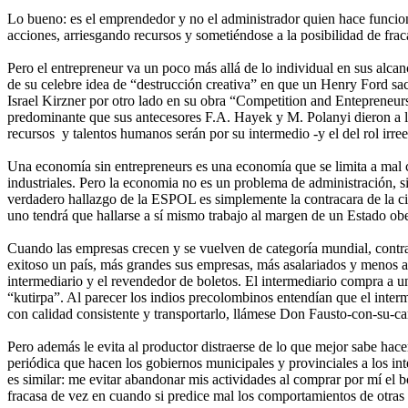
Lo bueno: es el emprendedor y no el administrador quien hace funcion
acciones, arriesgando recursos y sometiéndose a la posibilidad de f
Pero el entrepreneur va un poco más allá de lo individual en sus alca
de su celebre idea de “destrucción creativa” en que un Henry Ford sacab
Israel Kirzner por otro lado en su obra “Competition and Entepreneurs
predominante que sus antecesores F.A. Hayek y M. Polanyi dieron a la
recursos y talentos humanos serán por su intermedio -y el del rol irre
Una economía sin entrepreneurs es una economía que se limita a mal c
industriales. Pero la economia no es un problema de administración, s
verdadero hallazgo de la ESPOL es simplemente la contracara de la
uno tendrá que hallarse a sí mismo trabajo al margen de un Estado obes
Cuando las empresas crecen y se vuelven de categoría mundial, contra
exitoso un país, más grandes sus empresas, más asalariados y menos a
intermediario y el revendedor de boletos. El intermediario compra a u
“kutirpa”. Al parecer los indios precolombinos entendían que el interm
con calidad consistente y transportarlo, llámese Don Fausto-con-su-c
Pero además le evita al productor distraerse de lo que mejor sabe hace
periódica que hacen los gobiernos municipales y provinciales a los i
es similar: me evitar abandonar mis actividades al comprar por mí el
fracasa de vez en cuando si predice mal los comportamientos de otras