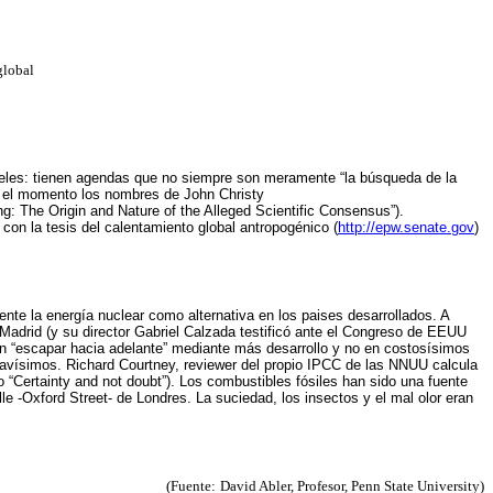
global
geles: tienen agendas que no siempre son meramente “la búsqueda de la
r el momento los nombres de John Christy
ng: The Origin and Nature of the Alleged Scientific Consensus”).
con la tesis del calentamiento global antropogénico (
http://epw.senate.gov
)
ente la energía nuclear como alternativa en los paises desarrollados. A
 Madrid (y su director Gabriel Calzada testificó ante el Congreso de EEUU
n “escapar hacia adelante” mediante más desarrollo y no en costosísimos
gravísimos. Richard Courtney, reviewer del propio IPCC de las NNUU calcula
 “Certainty and not doubt”). Los combustibles fósiles han sido una fuente
e -Oxford Street- de Londres. La suciedad, los insectos y el mal olor eran
(Fuente:
David Abler, Profesor, Penn State University)