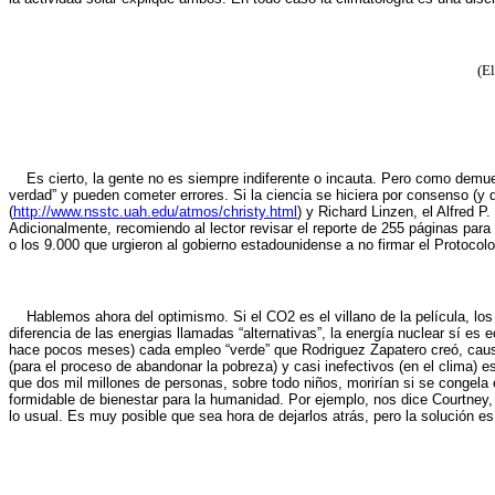
(E
Es cierto, la gente no es siempre indiferente o incauta. Pero como dem
verdad” y pueden cometer errores. Si la ciencia se hiciera por consenso 
(
http://www.nsstc.uah.edu/atmos/christy.html
) y Richard Linzen, el Alfred 
Adicionalmente, recomiendo al lector revisar el reporte de 255 páginas para
o los 9.000 que urgieron al gobierno estadounidense a no firmar el Protocol
Hablemos ahora del optimismo. Si el CO2 es el villano de la película, lo
diferencia de las energias llamadas “alternativas”, la energía nuclear sí e
hace pocos meses) cada empleo “verde” que Rodriguez Zapatero creó, causó
(para el proceso de abandonar la pobreza) y casi inefectivos (en el clima)
que dos mil millones de personas, sobre todo niños, morirían si se congela 
formidable de bienestar para la humanidad. Por ejemplo, nos dice Courtney, 
lo usual. Es muy posible que sea hora de dejarlos atrás, pero la solución es