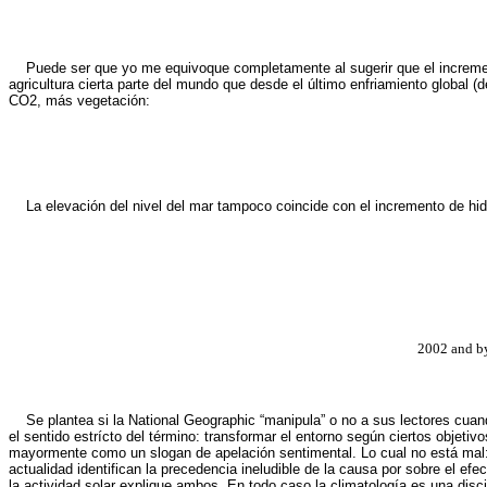
Puede ser que yo me equivoque completamente al sugerir que el incremen
agricultura cierta parte del mundo que desde el último enfriamiento global 
CO2, más vegetación:
La elevación del nivel del mar tampoco coincide con el incremento de hi
2002 and by
Se plantea si la National Geographic “manipula” o no a sus lectores cua
el sentido estrícto del término: transformar el entorno según ciertos objet
mayormente como un slogan de apelación sentimental. Lo cual no está mal: e
actualidad identifican la precedencia ineludible de la causa por sobre el e
la actividad solar explique ambos. En todo caso la climatología es una disci