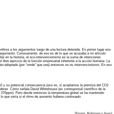
eñirse a los argumentos luego de una lectura detenida. En primer lugar eso
l argumento. Curiosamente, de eso es de lo que se acusaba a mi artículo
ilar en la historia, el eco-intervencionismo es la suma de intenciones
l libre ejercicio de la función empresarial inherente a la acción humana. La
auto-adoptado (por “verde” que sea) entonces no es intervencionismo. En eso
CO2 y su potencial consecuencia (eso es, si aceptamos la premisa del CO2
ideras
. Como señala David Whitehouse (ex corresponsal científico de la
 370ppm). Pero desde entonces la temperatura global se ha mantenido
o que sería si el ritmo de aumento hubiera continuado.
(Fuente: Robinson y Soon)