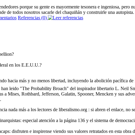
ndedores porque su gente es mayormente tesonera e ingeniosa, pero nuest
de de todos nosotros sacarle del chaquiñán y construirle una autopista.
Referencias (0)
ellion?
deral en los E.E.U.U.?
o hacia más y no menos libertad, incluyendo la abolición pacífica de l
 han leido "The Probability Broach" del inspirador libertario L. Neil S
ias a Mises, Rothbard, Jefferson, Galatin, Spooner, Mencken y sus advers
.
ia nada más a los lectores de liberalismo.org : si abren el enlace, no s
narquistas: especial atención a la página 136 y el sistema de democracia
caps: disfruten e inspirense viendo sus valores retratados en esta obra de