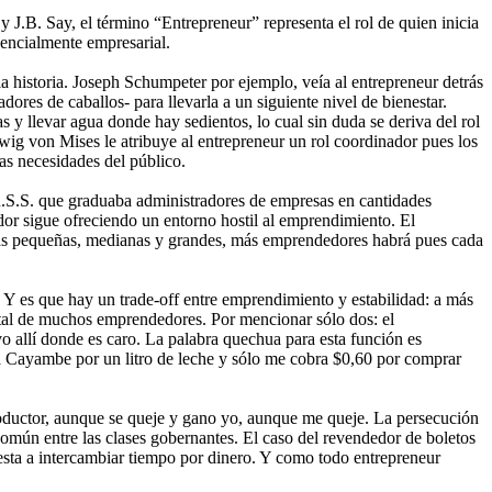
J.B. Say, el término “Entrepreneur” representa el rol de quien inicia
encialmente empresarial.
a historia. Joseph Schumpeter por ejemplo, veía al entrepreneur detrás
ores de caballos- para llevarla a un siguiente nivel de bienestar.
 y llevar agua donde hay sedientos, lo cual sin duda se deriva del rol
ig von Mises le atribuye al entrepreneur un rol coordinador pues los
las necesidades del público.
.R.S.S. que graduaba administradores de empresas en cantidades
dor sigue ofreciendo un entorno hostil al emprendimiento. El
as pequeñas, medianas y grandes, más emprendedores habrá pues cada
Y es que hay un trade-off entre emprendimiento y estabilidad: a más
ital de muchos emprendedores. Por mencionar sólo dos: el
o allí donde es caro. La palabra quechua para esta función es
ir a Cayambe por un litro de leche y sólo me cobra $0,60 por comprar
 productor, aunque se queje y gano yo, aunque me queje. La persecución
omún entre las clases gobernantes. El caso del revendedor de boletos
esta a intercambiar tiempo por dinero. Y como todo entrepreneur