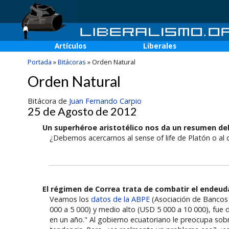
Artículos
Liberales
Portada
»
Bitácoras
»
Orden Natural
Orden Natural
Bitácora de
Juan Fernando Carpio
25 de Agosto de 2012
Un superhéroe aristotélico nos da un resumen de
¿Debemos acercarnos al sense of life de Platón o al 
El régimen de Correa trata de combatir el endeu
Veamos los
datos de la ABPE
(Asociación de Bancos 
000 a 5 000) y medio alto (USD 5 000 a 10 000), fue 
en un año." Al gobierno ecuatoriano le preocupa s