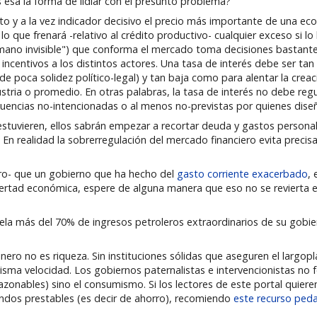
 esa la forma de lidiar con el presunto problema?
y a la vez indicador decisivo el precio más importante de una econ
 que frenará -relativo al crédito productivo- cualquier exceso si lo 
no invisible") que conforma el mercado toma decisiones bastante i
ncentivos a los distintos actores. Una tasa de interés debe ser tan
e poca solidez político-legal) y tan baja como para alentar la crea
ustria o promedio. En otras palabras, la tasa de interés no debe regu
cuencias no-intencionadas o al menos no-previstas por quienes dise
 estuvieren, ellos sabrán empezar a recortar deuda y gastos persona
En realidad la sobrerregulación del mercado financiero evita preci
ro- que un gobierno que ha hecho del
gasto corriente exacerbado
,
ibertad económica, espere de alguna manera que eso no se revierta 
la más del 70% de ingresos petroleros extraordinarios de su gobier
o no es riqueza. Sin instituciones sólidas que aseguren el largopla
isma velocidad. Los gobiernos paternalistas e intervencionistas no
azonables) sino el consumismo. Si los lectores de este portal quiere
dos prestables (es decir de ahorro), recomiendo
este recurso ped