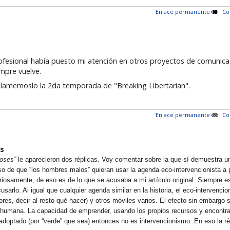
Enlace permanente
Co
rofesional había puesto mi atención en otros proyectos de comunica
empre vuelve.
Llamemoslo la 2da temporada de "Breaking Libertarian".
Enlace permanente
Co
s
ioses”
le aparecieron dos réplicas. Voy comentar sobre la que sí demuestra un
o de que “los hombres malos” quieran usar la agenda eco-intervencionista a pa
osamente, de eso es de lo que se acusaba a mi artículo original. Siempre es 
cusarlo. Al igual que cualquier agenda similar en la historia, el eco-intervenc
es, decir al resto qué hacer) y otros móviles varios. El efecto sin embargo si
ión humana. La capacidad de emprender, usando los propios recursos y encontra
-adoptado (por “verde” que sea) entonces no es intervencionismo. En eso la r