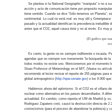
Se plantea si la National Geographic “manipula” o no a s
acción y acto de comunicación tiene por proposito manipular,
tiene sentido. Cuando se dice “Sólo tenemos un Planeta”, 
sentimental. Lo cual no está mal: es muy útil y Greenpeace l
pasado y la actualidad identifican la precedencia ineludible 
antes que el CO2, aquel causa éste y no al revés. Es muy pr
(El gráfico que us
ocu
Es cierto, la gente no es siempre indiferente o incauta.
agendas que no siempre son meramente “la búsqueda de la ve
todos modos no existe uno. Mencionemos por el momento lo
Sloan Professor of Meteorology en el MIT, (Vease su artícul
recomiendo al lector revisar el reporte de 255 páginas para
global antropogénico (
http://epw.senate.gov
) o los 9.000 que
Hablemos ahora del optimismo. Si el CO2 es el villano de 
nuclear como alternativa en los paises desarrollados. A difer
actualidad. En cambio, como reporta el IJM de Madrid (y su
Rodriguez Zapatero creó, causó la destrucción directa de 2.
costosísimos (para el proceso de abandonar la pobreza) y ca