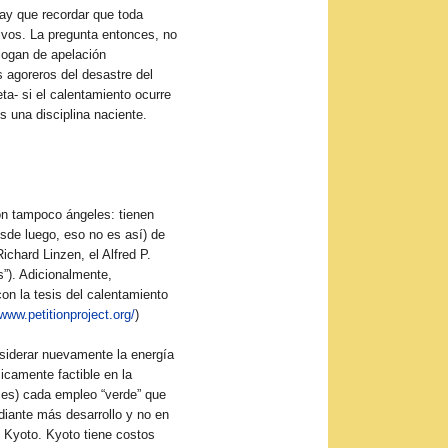
hay que recordar que toda
tivos. La pregunta entonces, no
logan de apelación
s agoreros del desastre del
ta- si el calentamiento ocurre
s una disciplina naciente.
on tampoco ángeles: tienen
sde luego, eso no es así) de
Richard Linzen, el Alfred P.
s”). Adicionalmente,
on la tesis del calentamiento
/www.petitionproject.org/
)
nsiderar nuevamente la energía
icamente factible en la
ses) cada empleo “verde” que
diante más desarrollo y no en
e Kyoto. Kyoto tiene costos