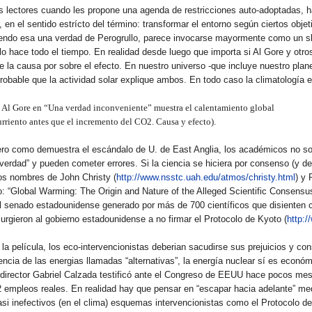
us lectores cuando les propone una agenda de restricciones auto-adoptadas, 
 en el sentido estrícto del término: transformar el entorno según ciertos obje
siendo esa una verdad de Perogrullo, parece invocarse mayormente como un s
o hace todo el tiempo. En realidad desde luego que importa si Al Gore y otro
de la causa por sobre el efecto. En nuestro universo -que incluye nuestro plane
obable que la actividad solar explique ambos. En todo caso la climatología e
a Al Gore en “Una verdad inconveniente” muestra el calentamiento global
rriento antes que el incremento del CO2. Causa y efecto).
 Pero como demuestra el escándalo de U. de East Anglia, los académicos no s
rdad” y pueden cometer errores. Si la ciencia se hiciera por consenso (y de
s nombres de John Christy (
http://www.nsstc.uah.edu/atmos/christy.html
) y 
o: “Global Warming: The Origin and Nature of the Alleged Scientific Consensu
 el senado estadounidense generado por más de 700 científicos que disienten c
 urgieron al gobierno estadounidense a no firmar el Protocolo de Kyoto (
http:/
la película, los eco-intervencionistas deberian sacudirse sus prejuicios y co
encia de las energias llamadas “alternativas”, la energía nuclear sí es económ
 director Gabriel Calzada testificó ante el Congreso de EEUU hace pocos me
2 empleos reales. En realidad hay que pensar en “escapar hacia adelante” me
si inefectivos (en el clima) esquemas intervencionistas como el Protocolo d