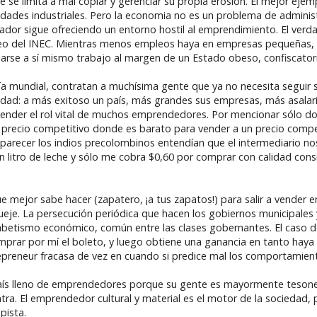
 limita a mal copiar y gerenciar su propia erosión. El mejor ejempl
ades industriales. Pero la economia no es un problema de adminis
cuador sigue ofreciendo un entorno hostil al emprendimiento. El ver
pleo del INEC. Mientras menos empleos haya en empresas pequeñas,
se a sí mismo trabajo al margen de un Estado obeso, confiscatorio
ía mundial, contratan a muchísima gente que ya no necesita seguir
lidad: a más exitoso un país, más grandes sus empresas, más asala
nder el rol vital de muchos emprendedores. Por mencionar sólo dos:
 precio competitivo donde es barato para vender a un precio competi
parecer los indios precolombinos entendían que el intermediario nos f
 litro de leche y sólo me cobra $0,60 por comprar con calidad consi
e mejor sabe hacer (zapatero, ¡a tus zapatos!) para salir a vender en
je. La persecución periódica que hacen los gobiernos municipales y
fabetismo económico, común entre las clases gobernantes. El caso 
comprar por mí el boleto, y luego obtiene una ganancia en tanto ha
epreneur fracasa de vez en cuando si predice mal los comportamien
país lleno de emprendedores porque su gente es mayormente tesone
ontra. El emprendedor cultural y material es el motor de la socieda
pista.