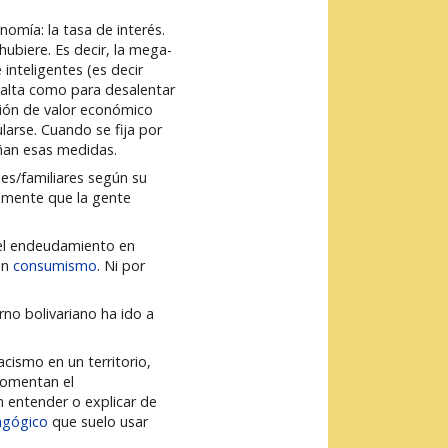
omía: la tasa de interés.
hubiere. Es decir, la mega-
nteligentes (es decir
 alta como para desalentar
ción de valor económico
larse. Cuando se fija por
ñan esas medidas.
les/familiares según su
samente que la gente
 el endeudamiento en
en
consumismo
. Ni por
no bolivariano ha ido a
cismo en un territorio,
 fomentan el
n entender o explicar de
agógico
que suelo usar