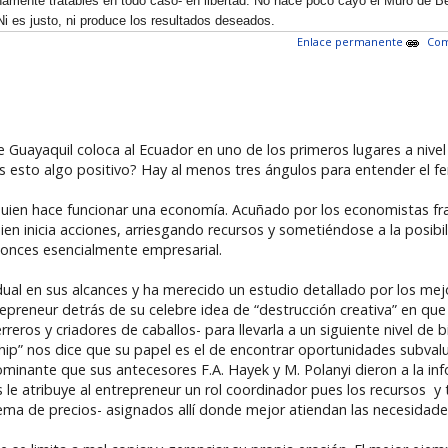
nte tratables en todo caso- en libertad. No hace poco cayó el Muro de Ber
i es justo, ni produce los resultados deseados.
Enlace permanente
Com
e Guayaquil coloca al Ecuador en uno de los primeros lugares a niv
s esto algo positivo? Hay al menos tres ángulos para entender el 
uien hace funcionar una economía. Acuñado por los economistas franc
uien inicia acciones, arriesgando recursos y sometiéndose a la posib
nces esencialmente empresarial.
idual en sus alcances y ha merecido un estudio detallado por los me
repreneur detrás de su celebre idea de “destrucción creativa” en q
reros y criadores de caballos- para llevarla a un siguiente nivel de bi
ip” nos dice que su papel es el de encontrar oportunidades subval
dominante que sus antecesores F.A. Hayek y M. Polanyi dieron a la in
le atribuye al entrepreneur un rol coordinador pues los recursos y
stema de precios- asignados allí donde mejor atiendan las necesidade