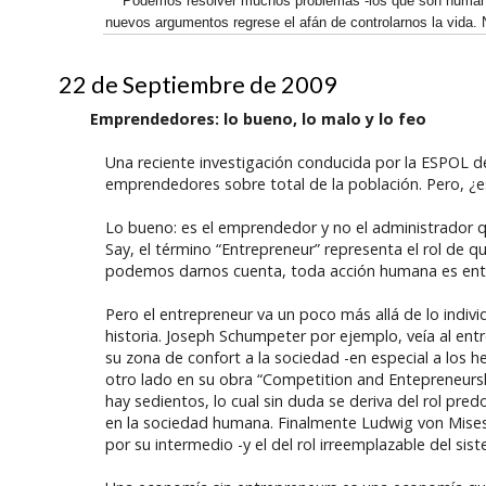
Podemos resolver muchos problemas -los que son humaname
nuevos argumentos regrese el afán de controlarnos la vida. N
22 de Septiembre de 2009
Emprendedores: lo bueno, lo malo y lo feo
Una reciente investigación conducida por la ESPOL d
emprendedores sobre total de la población. Pero, ¿e
Lo bueno: es el emprendedor y no el administrador q
Say, el término “Entrepreneur” representa el rol de q
podemos darnos cuenta, toda acción humana es ento
Pero el entrepreneur va un poco más allá de lo indiv
historia. Joseph Schumpeter por ejemplo, veía al ent
su zona de confort a la sociedad -en especial a los her
otro lado en su obra “Competition and Entepreneursh
hay sedientos, lo cual sin duda se deriva del rol pre
en la sociedad humana. Finalmente Ludwig von Mises 
por su intermedio -y el del rol irreemplazable del si