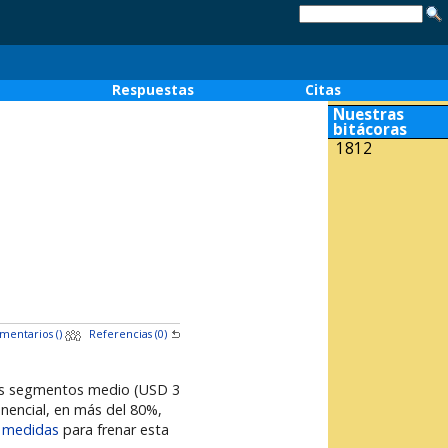
o
Respuestas
Citas
Nuestras
bitácoras
1812
mentarios (
)
Referencias (0)
los segmentos medio (USD 3
onencial, en más del 80%,
o medidas
para frenar esta