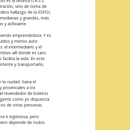
o es la difunta U.R.S.S.
tración, sino de toma de
dadero hallazgo de la ESPOL
 medianas y grandes, más
 y asfixiante.
 siendo emprendedora. Y es
riados y menos auto-
 el intermediario y el
tivo allí donde es caro.
acilita la vida. En este
stente y transportarlo,
 la ciudad. Gana el
 provinciales a los
del revendedor de boletos
ya gente como yo dispuesta
tos de otras personas.
ra e ingeniosa, pero
d, pero depende de todos