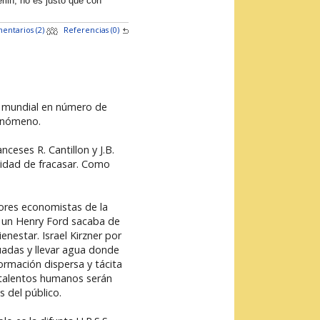
lin, no es justo que con
entarios (2)
Referencias (0)
el mundial en número de
fenómeno.
eses R. Cantillon y J.B.
ilidad de fracasar. Como
jores economistas de la
ue un Henry Ford sacaba de
enestar. Israel Kirzner por
uadas y llevar agua donde
formación dispersa y tácita
 talentos humanos serán
s del público.