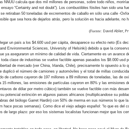
as NNUU calcula que dos mil millones de personas, sobre todo niños, morirían
 ensayo “Certainty and not doubt”). Los combustibles fósiles han sido una fu
se retiraban 50 toneladas de excrementos de caballo en sólo una calle -Oxfor
sible que sea hora de dejarlos atrás, pero la solución es hacia adelante, no 
David Abler, P
(Fuente:
legar un país a los $4.600 usd per cápita, desaparece su efecto neto (Es dec
 and Environmental Sciences, University of Helsinki) debido a que la conserv
 que ya aseguraron un mínimo de calidad de vida. Ciertamente es un avance 
toda clase de industrias se vuelve factible apenas pasados los $8.000 usd per
bertad de mercado (ver China, Irlanda, Chile), precisamente lo opuesto a lo 
 duplicó el número de camiones y automóviles y el total de millas conduci
 de carbono cayeron de 197 millones a 89 millones de toneladas, las de oxi
s a 15 millones, las emisiones de partículas cayeron en 80% y las emisiones
entavos de dólar por metro cúbico) también se vuelve factible con más desarrol
e su potencial extinción en algunos paises africanos (multiplicandose su pobla
abras del biólogo Garret Hardin) con 50% de merma en sus números lo que la 
om hace pocas semanas). Como dice el viejo adagio español: “lo que es del c
s de largo plazo: por eso los sistemas localistas funcionan mejor que los cent