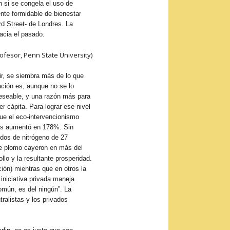
 si se congela el uso de
ente formidable de bienestar
d Street- de Londres. La
hacia el pasado.
rofesor, Penn State University)
ir, se siembra más de lo que
ación es, aunque no se lo
deseable, y una razón más para
 cápita. Para lograr ese nivel
que el eco-intervencionismo
das aumentó en 178%. Sin
dos de nitrógeno de 27
 de plomo cayeron en más del
lo y la resultante prosperidad.
ción) mientras que en otros la
iniciativa privada maneja
omún, es del ningún”. La
ralistas y los privados