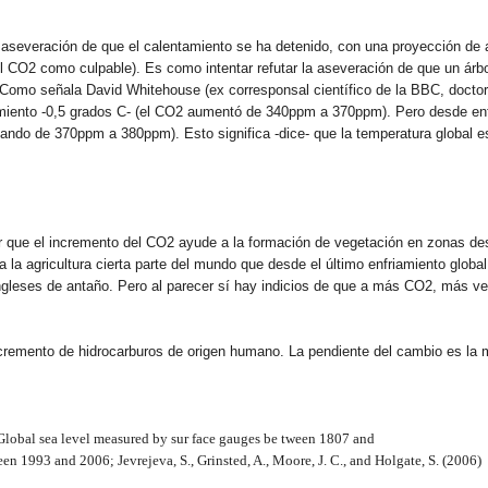
 la aseveración de que el calentamiento se ha detenido, con una proyección d
l CO2 como culpable). Es como intentar refutar la aseveración de que un árb
 Como señala David Whitehouse (ex corresponsal científico de la BBC, doctor
miento -0,5 grados C- (el CO2 aumentó de 340ppm a 370ppm). Pero desde ent
ndo de 370ppm a 380ppm). Esto significa -dice- que la temperatura global e
que el incremento del CO2 ayude a la formación de vegetación en zonas desé
la agricultura cierta parte del mundo que desde el último enfriamiento global
ingleses de antaño. Pero al parecer sí hay indicios de que a más CO2, más ve
ncremento de hidrocarburos de origen humano. La pendiente del cambio es la 
Global sea level measured by sur face gauges be tween 1807 and
een 1993 and 2006; Jevrejeva, S., Grinsted, A., Moore, J. C., and Holgate, S. (2006)