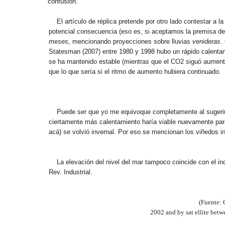
confusión.
El artículo de réplica pretende por otro lado contestar a
potencial consecuencia (eso es, si aceptamos la premisa de
meses
, mencionando proyecciones sobre lluvias
venideras
.
Statesman (2007) entre 1980 y 1998 hubo un rápido calenta
se ha mantenido estable (mientras que el CO2 siguó aumenta
que lo que sería si el ritmo de aumento hubiera continuado.
Puede ser que yo me equivoque completamente al sugerir 
ciertamente más calentamiento haría viable nuevamente para 
acá) se volvió invernal. Por eso se mencionan los viñedos 
La elevación del nivel del mar tampoco coincide con el i
Rev. Industrial.
(Fuente: 
2002 and by sat ellite betw