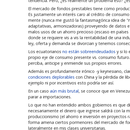
tendencia. Pero, ¿es realmente un problema eso? ¿es
El mercado de fondos prestables tiene como producto 
Es justamente un interés caro al crédito de consumo lo
mente (nunca me gustó la fantasmagórica idea de "ma
adaptativas, armonizadoras) proveyendo de datos e i
malos usos de un ahorro precioso (escaso en países d
donde se requiere vis a vis la rentabilidad de una ind
ley, oferta y demanda se divorcian y tenemos conse
Los ecuatorianos
no están sobreendeudados
y si lo
propio eje de consumo presente vs. consumo futuro. 
perciba, anticipe y enmiende sus propios errores.
Además es profundamente irónico -y keynesiano, cla
condiciones deplorables
con China y la pérdida de l
ejemplo ni por incentivos esto podría ser así.
En un caso
aún más brutal
, se conoce que en Venezue
parar a importaciones.
Lo que no han entendido ambos gobiernos es que diner
necesariamente el dinero que ingrese saldrá con la m
produccionismo (el ahorro e inversión en proyectos r
forma amena ciertos pormenores del mercado de fon
lateralmente en mis clases universitarias.