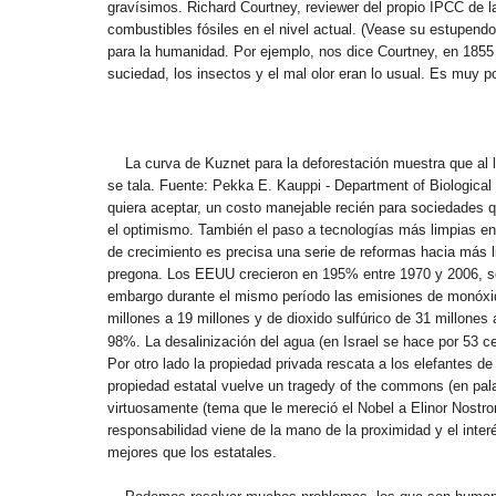
gravísimos. Richard Courtney, reviewer del propio IPCC de l
combustibles fósiles en el nivel actual. (Vease su estupendo
para la humanidad. Por ejemplo, nos dice Courtney, en 1855 
suciedad, los insectos y el mal olor eran lo usual. Es muy po
La curva de Kuznet para la deforestación muestra que al l
se tala. Fuente: Pekka E. Kauppi - Department of Biological
quiera aceptar, un costo manejable recién para sociedades
el optimismo. También el paso a tecnologías más limpias en 
de crecimiento es precisa una serie de reformas hacia más li
pregona. Los EEUU crecieron en 195% entre 1970 y 2006, se
embargo durante el mismo período las emisiones de monóxido
millones a 19 millones y de dioxido sulfúrico de 31 millone
98%.
La desalinización del agua (en Israel se hace por 53 c
Por otro lado la propiedad privada rescata a los elefantes d
propiedad estatal vuelve un tragedy of the commons (en pal
virtuosamente (tema que le mereció el Nobel a Elinor Nostr
responsabilidad viene de la mano de la proximidad y el interé
mejores que los estatales.