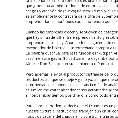
Una economía sin entrepreneurs es una economía que se
que graduaba administradores de empresas en cantid
riesgos y creación de (nueva) riqueza. Lo malo: el E
es simplemente la contracara de la cifra de Subem
emprendedores habrá pues cada uno tendrá que hallar
Cuando las empresas crecen y se vuelven de categor
que hay un trade-off entre emprendimiento y estabi
emprendimientos hay. Ahora lo feo: seguimos sin ente
revendedor de boletos. El intermediario compra a un
La palabra quechua para esta función es “kutirpa”. Al 
caso me evita gastar $5 usd para ir a Cayambe por un
llámese Don Fausto-con-su-camioneta o Parmalat.
Pero además le evita al productor distraerse de lo qu
productor, aunque se queje y gano yo, aunque me que
intermediarios es apenas una instancia más de anal
es similar: me evitar abandonar mis actividades al 
a intercambiar tiempo por dinero. Y como todo entr
Para concluir, podemos decir que el Ecuador es un 
nuestra cultura e instituciones trabajan aún en su c
nosotros sacarle del chaquiñán y construirle una auto