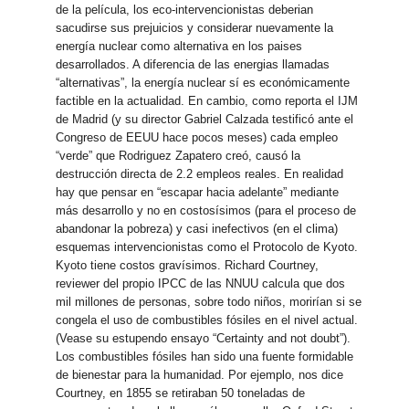
de la película, los eco-intervencionistas deberian
sacudirse sus prejuicios y considerar nuevamente la
energía nuclear como alternativa en los paises
desarrollados. A diferencia de las energias llamadas
“alternativas”, la energía nuclear sí es económicamente
factible en la actualidad. En cambio, como reporta el IJM
de Madrid (y su director Gabriel Calzada testificó ante el
Congreso de EEUU hace pocos meses) cada empleo
“verde” que Rodriguez Zapatero creó, causó la
destrucción directa de 2.2 empleos reales. En realidad
hay que pensar en “escapar hacia adelante” mediante
más desarrollo y no en costosísimos (para el proceso de
abandonar la pobreza) y casi inefectivos (en el clima)
esquemas intervencionistas como el Protocolo de Kyoto.
Kyoto tiene costos gravísimos. Richard Courtney,
reviewer del propio IPCC de las NNUU calcula que dos
mil millones de personas, sobre todo niños, morirían si se
congela el uso de combustibles fósiles en el nivel actual.
(Vease su estupendo ensayo “Certainty and not doubt”).
Los combustibles fósiles han sido una fuente formidable
de bienestar para la humanidad. Por ejemplo, nos dice
Courtney, en 1855 se retiraban 50 toneladas de