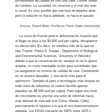
excrementos de caballo en sólo una calle -Oxford Street-
de Londres. La suciedad, los insectos y el mal olor eran
lo usual. Es muy posible que sea hora de dejarlos atrás,
pero la solución es hacia adelante, no hacia el pasado.
David Abler, Profesor, Penn State University)
(Fuente:
La curva de Kuznet para la deforestación muestra que
al llegar un país a los $4.600 usd per cápita, desaparece
su efecto neto (Es decir, se siembra más de lo que se
tala. Fuente: Pekka E. Kauppi - Department of Biological
and Environmental Sciences, University of Helsinki)
debido a que la conservación es, aunque no se lo quiera
aceptar, un costo manejable recién para sociedades que
ya aseguraron un mínimo de calidad de vida. Ciertamente
es un avance deseable, y una razón más para el
optimismo. También el paso a tecnologías más limpias en
toda clase de industrias se vuelve factible apenas
pasados los $8.000 usd per cápita. Para lograr ese nivel
de crecimiento es precisa una serie de reformas hacia
más libertad de mercado (ver China, Irlanda, Chile),
precisamente lo opuesto a lo que el eco-intervencionismo
pregona. Los EEUU crecieron en 195% entre 1970 y