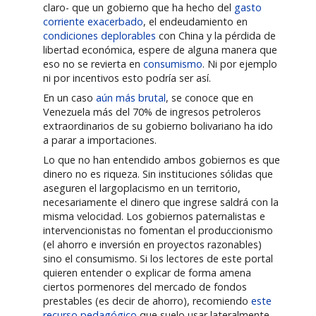
claro- que un gobierno que ha hecho del
gasto
corriente exacerbado
, el endeudamiento en
condiciones deplorables
con China y la pérdida de
libertad económica, espere de alguna manera que
eso no se revierta en
consumismo
. Ni por ejemplo
ni por incentivos esto podría ser así.
En un caso
aún más brutal
, se conoce que en
Venezuela más del 70% de ingresos petroleros
extraordinarios de su gobierno bolivariano ha ido
a parar a importaciones.
Lo que no han entendido ambos gobiernos es que
dinero no es riqueza. Sin instituciones sólidas que
aseguren el largoplacismo en un territorio,
necesariamente el dinero que ingrese saldrá con la
misma velocidad. Los gobiernos paternalistas e
intervencionistas no fomentan el produccionismo
(el ahorro e inversión en proyectos razonables)
sino el consumismo. Si los lectores de este portal
quieren entender o explicar de forma amena
ciertos pormenores del mercado de fondos
prestables (es decir de ahorro), recomiendo
este
recurso pedagógico
que suelo usar lateralmente