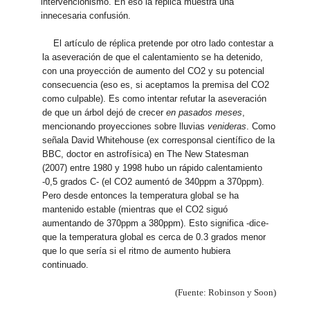
intervencionismo. En eso la réplica muestra una
innecesaria confusión.
El artículo de réplica pretende por otro lado contestar a
la aseveración de que el calentamiento se ha detenido,
con una proyección de aumento del CO2 y su potencial
consecuencia (eso es, si aceptamos la premisa del CO2
como culpable). Es como intentar refutar la aseveración
de que un árbol dejó de crecer
en pasados meses
,
mencionando proyecciones sobre lluvias
venideras
. Como
señala David Whitehouse (ex corresponsal científico de la
BBC, doctor en astrofísica) en The New Statesman
(2007) entre 1980 y 1998 hubo un rápido calentamiento
-0,5 grados C- (el CO2 aumentó de 340ppm a 370ppm).
Pero desde entonces la temperatura global se ha
mantenido estable (mientras que el CO2 siguó
aumentando de 370ppm a 380ppm). Esto significa -dice-
que la temperatura global es cerca de 0.3 grados menor
que lo que sería si el ritmo de aumento hubiera
continuado.
(Fuente: Robinson y Soon)