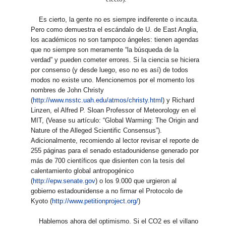
Es cierto, la gente no es siempre indiferente o incauta.
Pero como demuestra el escándalo de U. de East Anglia,
los académicos no son tampoco ángeles: tienen agendas
que no siempre son meramente “la búsqueda de la
verdad” y pueden cometer errores. Si la ciencia se hiciera
por consenso (y desde luego, eso no es así) de todos
modos no existe uno. Mencionemos por el momento los
nombres de John Christy
(
http://www.nsstc.uah.edu/atmos/christy.html
) y Richard
Linzen, el Alfred P. Sloan Professor of Meteorology en el
MIT, (Vease su artículo: “Global Warming: The Origin and
Nature of the Alleged Scientific Consensus”).
Adicionalmente, recomiendo al lector revisar el reporte de
255 páginas para el senado estadounidense generado por
más de 700 científicos que disienten con la tesis del
calentamiento global antropogénico
(
http://epw.senate.gov
) o los 9.000 que urgieron al
gobierno estadounidense a no firmar el Protocolo de
Kyoto (
http://www.petitionproject.org/
)
Hablemos ahora del optimismo. Si el CO2 es el villano