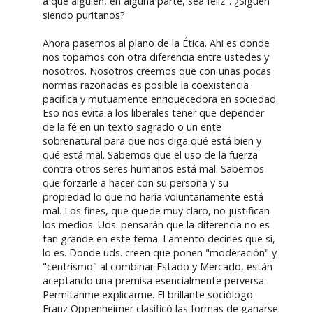
a que alguien, en alguna parte, sea feliz". ¿Siguen
siendo puritanos?
Ahora pasemos al plano de la Ética. Ahi es donde
nos topamos con otra diferencia entre ustedes y
nosotros. Nosotros creemos que con unas pocas
normas razonadas es posible la coexistencia
pacífica y mutuamente enriquecedora en sociedad.
Eso nos evita a los liberales tener que depender
de la fé en un texto sagrado o un ente
sobrenatural para que nos diga qué está bien y
qué está mal. Sabemos que el uso de la fuerza
contra otros seres humanos está mal. Sabemos
que forzarle a hacer con su persona y su
propiedad lo que no haría voluntariamente está
mal. Los fines, que quede muy claro, no justifican
los medios. Uds. pensarán que la diferencia no es
tan grande en este tema. Lamento decirles que sí,
lo es. Donde uds. creen que ponen "moderación" y
"centrismo" al combinar Estado y Mercado, están
aceptando una premisa esencialmente perversa.
Permítanme explicarme. El brillante sociólogo
Franz Oppenheimer clasificó las formas de ganarse