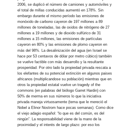
2006, se duplicó el número de camiones y automóviles y
el total de millas conducidas aumentó en 178%. Sin
embargo durante el mismo período las emisiones de
monóxido de carbono cayeron de 197 millones a 89
millones de toneladas, las de oxidos de nitrógeno de 27
millones a 19 millones y de dioxido sulfúrico de 31
millones a 15 millones, las emisiones de partículas
cayeron en 80% y las emisiones de plomo cayeron en
más del 98%.
La desalinización del agua (en Israel se
hace por 53 centavos de dólar por metro cúbico) también
se vuelve factible con más desarrollo y la resultante
prosperidad. Por otro lado la propiedad privada rescata a
los elefantes de su potencial extinción en algunos paises
africanos (multiplicandose su población) mientras que en
otros la propiedad estatal vuelve un tragedy of the
commons (en palabras del biólogo Garret Hardin) con
50% de merma en sus números lo que la iniciativa
privada maneja virtuosamente (tema que le mereció el
Nobel a Elinor Nostrom hace pocas semanas). Como dice
el viejo adagio español: “lo que es del común, es del
ningún”. La responsabilidad viene de la mano de la
proximidad y el interés de largo plazo: por eso los