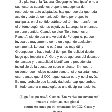
Se plantea si la National Geographic “manipula” o no a
sus lectores cuando les propone una agenda de
restricciones auto-adoptadas, hay que recordar que toda
acción y acto de comunicación tiene por proposito
manipular, en el sentido estrícto del término: transformar
el entorno según ciertos objetivos. La pregunta entonces,
no tiene sentido. Cuando se dice “Sólo tenemos un
Planeta”, siendo esa una verdad de Perogrullo, parece
invocarse mayormente como un slogan de apelación
sentimental. Lo cual no está mal: es muy útil y
Greenpeace lo hace todo el tiempo. En realidad desde
luego que importa si Al Gore y otros agoreros del desastre
del pasado y la actualidad identifican la precedencia
ineludible de la causa por sobre el efecto. En nuestro
universo -que incluye nuestro planeta- si el calentamiento
ocurre antes que el CO2, aquel causa éste y no al revés.
Es muy probable que la actividad solar explique ambos.
En todo caso la climatología es una disciplina naciente.
(El gráfico que usa Al Gore en “Una verdad inconveniente”
muestra el calentamiento global
ocurriento antes que el incremento del CO2. Causa y
efecto).