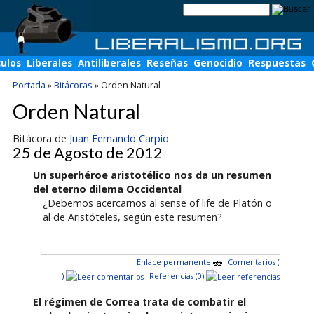
culos
Liberales
Antiliberales
Reseñas
Genocidio
Respuestas
Portada
»
Bitácoras
»
Orden Natural
Orden Natural
Bitácora de
Juan Fernando Carpio
25 de Agosto de 2012
Un superhéroe aristotélico nos da un resumen
del eterno dilema Occidental
¿Debemos acercarnos al sense of life de Platón o
al de Aristóteles, según este resumen?
Enlace permanente
Comentarios (
)
Referencias (0)
El régimen de Correa trata de combatir el