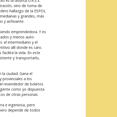
o es la difunta U.R.S.S.
tración, sino de toma de
dadero hallazgo de la ESPOL
 medianas y grandes, más
 y asfixiante.
 siendo emprendedora. Y es
riados y menos auto-
 el intermediario y el
tivo allí donde es caro.
acilita la vida. En este
stente y transportarlo,
 la ciudad. Gana el
 provinciales a los
del revendedor de boletos
ya gente como yo dispuesta
tos de otras personas.
ra e ingeniosa, pero
d, pero depende de todos