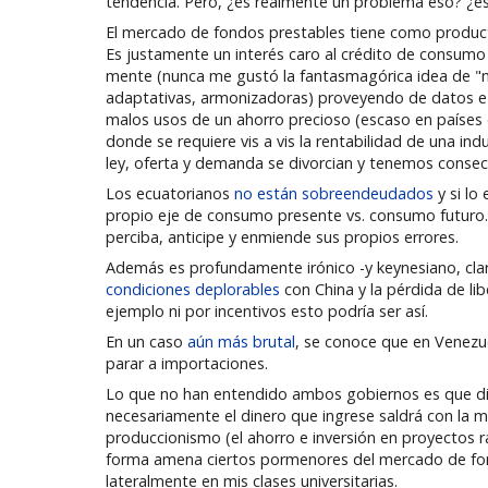
tendencia. Pero, ¿es realmente un problema eso? ¿es
El mercado de fondos prestables tiene como producto 
Es justamente un interés caro al crédito de consumo lo
mente (nunca me gustó la fantasmagórica idea de "ma
adaptativas, armonizadoras) proveyendo de datos e i
malos usos de un ahorro precioso (escaso en países d
donde se requiere vis a vis la rentabilidad de una ind
ley, oferta y demanda se divorcian y tenemos conse
Los ecuatorianos
no están sobreendeudados
y si lo
propio eje de consumo presente vs. consumo futuro. 
perciba, anticipe y enmiende sus propios errores.
Además es profundamente irónico -y keynesiano, cla
condiciones deplorables
con China y la pérdida de l
ejemplo ni por incentivos esto podría ser así.
En un caso
aún más brutal
, se conoce que en Venezue
parar a importaciones.
Lo que no han entendido ambos gobiernos es que diner
necesariamente el dinero que ingrese saldrá con la m
produccionismo (el ahorro e inversión en proyectos r
forma amena ciertos pormenores del mercado de fon
lateralmente en mis clases universitarias.