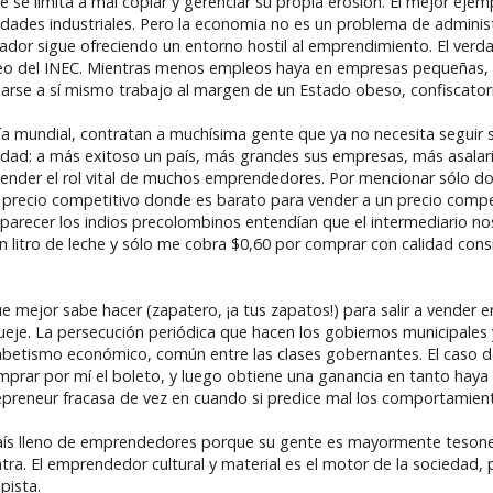
 limita a mal copiar y gerenciar su propia erosión. El mejor ejempl
ades industriales. Pero la economia no es un problema de adminis
cuador sigue ofreciendo un entorno hostil al emprendimiento. El ver
pleo del INEC. Mientras menos empleos haya en empresas pequeñas,
se a sí mismo trabajo al margen de un Estado obeso, confiscatorio
ía mundial, contratan a muchísima gente que ya no necesita seguir
lidad: a más exitoso un país, más grandes sus empresas, más asala
nder el rol vital de muchos emprendedores. Por mencionar sólo dos:
 precio competitivo donde es barato para vender a un precio competi
parecer los indios precolombinos entendían que el intermediario nos f
 litro de leche y sólo me cobra $0,60 por comprar con calidad consi
e mejor sabe hacer (zapatero, ¡a tus zapatos!) para salir a vender en
je. La persecución periódica que hacen los gobiernos municipales y
fabetismo económico, común entre las clases gobernantes. El caso 
comprar por mí el boleto, y luego obtiene una ganancia en tanto ha
epreneur fracasa de vez en cuando si predice mal los comportamien
país lleno de emprendedores porque su gente es mayormente tesone
ontra. El emprendedor cultural y material es el motor de la socieda
pista.