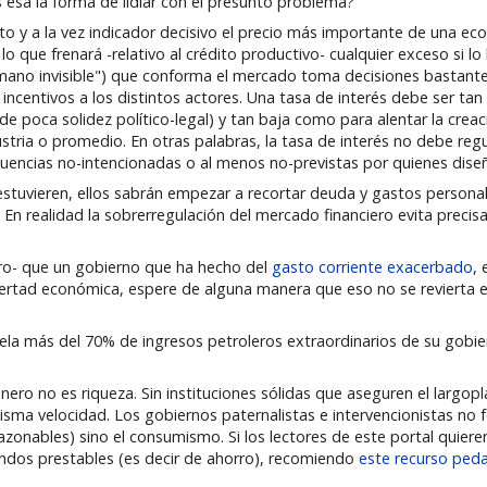
 esa la forma de lidiar con el presunto problema?
y a la vez indicador decisivo el precio más importante de una econ
 que frenará -relativo al crédito productivo- cualquier exceso si lo 
no invisible") que conforma el mercado toma decisiones bastante i
ncentivos a los distintos actores. Una tasa de interés debe ser tan
e poca solidez político-legal) y tan baja como para alentar la crea
ustria o promedio. En otras palabras, la tasa de interés no debe regu
cuencias no-intencionadas o al menos no-previstas por quienes dise
 estuvieren, ellos sabrán empezar a recortar deuda y gastos persona
En realidad la sobrerregulación del mercado financiero evita preci
ro- que un gobierno que ha hecho del
gasto corriente exacerbado
,
ibertad económica, espere de alguna manera que eso no se revierta 
la más del 70% de ingresos petroleros extraordinarios de su gobier
o no es riqueza. Sin instituciones sólidas que aseguren el largopla
isma velocidad. Los gobiernos paternalistas e intervencionistas no
azonables) sino el consumismo. Si los lectores de este portal quiere
dos prestables (es decir de ahorro), recomiendo
este recurso ped