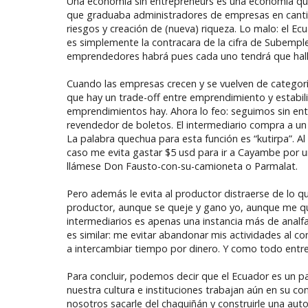
Una economía sin entrepreneurs es una economía que se
que graduaba administradores de empresas en cantid
riesgos y creación de (nueva) riqueza. Lo malo: el E
es simplemente la contracara de la cifra de Subem
emprendedores habrá pues cada uno tendrá que hallar
Cuando las empresas crecen y se vuelven de categor
que hay un trade-off entre emprendimiento y estabi
emprendimientos hay. Ahora lo feo: seguimos sin ente
revendedor de boletos. El intermediario compra a un
La palabra quechua para esta función es “kutirpa”. Al 
caso me evita gastar $5 usd para ir a Cayambe por un
llámese Don Fausto-con-su-camioneta o Parmalat.
Pero además le evita al productor distraerse de lo qu
productor, aunque se queje y gano yo, aunque me que
intermediarios es apenas una instancia más de anal
es similar: me evitar abandonar mis actividades al 
a intercambiar tiempo por dinero. Y como todo entr
Para concluir, podemos decir que el Ecuador es un 
nuestra cultura e instituciones trabajan aún en su c
nosotros sacarle del chaquiñán y construirle una auto