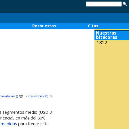
o
Respuestas
Citas
Nuestras
bitácoras
1812
mentarios (
)
Referencias (0)
los segmentos medio (USD 3
onencial, en más del 80%,
o medidas
para frenar esta