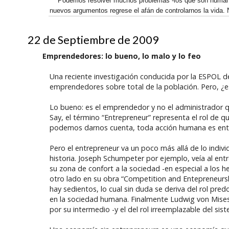
Podemos resolver muchos problemas -los que son humaname
nuevos argumentos regrese el afán de controlarnos la vida. N
22 de Septiembre de 2009
Emprendedores: lo bueno, lo malo y lo feo
Una reciente investigación conducida por la ESPOL d
emprendedores sobre total de la población. Pero, ¿e
Lo bueno: es el emprendedor y no el administrador q
Say, el término “Entrepreneur” representa el rol de q
podemos darnos cuenta, toda acción humana es ento
Pero el entrepreneur va un poco más allá de lo indiv
historia. Joseph Schumpeter por ejemplo, veía al ent
su zona de confort a la sociedad -en especial a los her
otro lado en su obra “Competition and Entepreneursh
hay sedientos, lo cual sin duda se deriva del rol pre
en la sociedad humana. Finalmente Ludwig von Mises 
por su intermedio -y el del rol irreemplazable del si