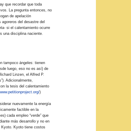
hay que recordar que toda
tivos. La pregunta entonces, no
logan de apelación
s agoreros del desastre del
ta- si el calentamiento ocurre
s una disciplina naciente.
on tampoco ángeles: tienen
sde luego, eso no es así) de
Richard Linzen, el Alfred P.
s”). Adicionalmente,
on la tesis del calentamiento
/www.petitionproject.org/
)
nsiderar nuevamente la energía
icamente factible en la
ses) cada empleo “verde” que
diante más desarrollo y no en
e Kyoto. Kyoto tiene costos