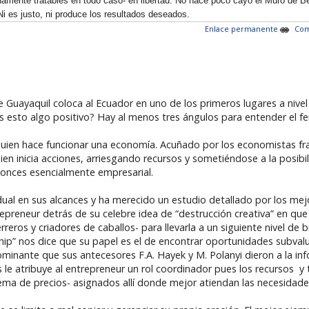
nte tratables en todo caso- en libertad. No hace poco cayó el Muro de Ber
i es justo, ni produce los resultados deseados.
Enlace permanente
Com
e Guayaquil coloca al Ecuador en uno de los primeros lugares a niv
s esto algo positivo? Hay al menos tres ángulos para entender el 
uien hace funcionar una economía. Acuñado por los economistas franc
uien inicia acciones, arriesgando recursos y sometiéndose a la posib
nces esencialmente empresarial.
idual en sus alcances y ha merecido un estudio detallado por los me
repreneur detrás de su celebre idea de “destrucción creativa” en q
reros y criadores de caballos- para llevarla a un siguiente nivel de bi
ip” nos dice que su papel es el de encontrar oportunidades subval
dominante que sus antecesores F.A. Hayek y M. Polanyi dieron a la in
le atribuye al entrepreneur un rol coordinador pues los recursos y
stema de precios- asignados allí donde mejor atiendan las necesidade