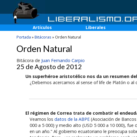
Artículos
Liberales
Portada
»
Bitácoras
»
Orden Natural
Orden Natural
Bitácora de
Juan Fernando Carpio
25 de Agosto de 2012
Un superhéroe aristotélico nos da un resumen de
¿Debemos acercarnos al sense of life de Platón o al 
El régimen de Correa trata de combatir el endeu
Veamos los
datos de la ABPE
(Asociación de Bancos 
000 a 5 000) y medio alto (USD 5 000 a 10 000), fue 
en un año." Al gobierno ecuatoriano le preocupa s