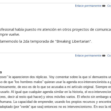
Enlace permanente
Co
rofesional había puesto mi atención en otros proyectos de comunica
empre vuelve.
Llamemoslo la 2da temporada de "Breaking Libertarian".
Enlace permanente
Co
s
ioses”
le aparecieron dos réplicas. Voy comentar sobre la que sí demuestra un
o de que “los hombres malos” quieran usar la agenda eco-intervencionista a pa
osamente, de eso es de lo que se acusaba a mi artículo original. Siempre es 
cusarlo. Al igual que cualquier agenda similar en la historia, el eco-intervenc
es, decir al resto qué hacer) y otros móviles varios. El efecto sin embargo si
ión humana. La capacidad de emprender, usando los propios recursos y encontra
-adoptado (por “verde” que sea) entonces no es intervencionismo. En eso la r