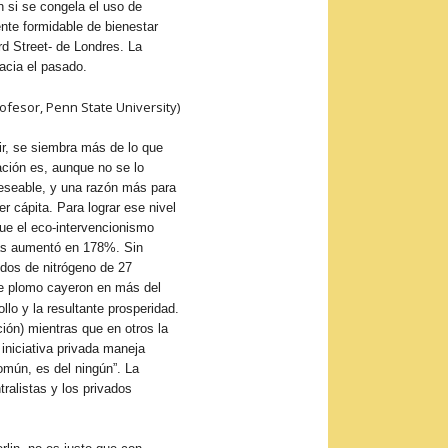
 si se congela el uso de
ente formidable de bienestar
d Street- de Londres. La
hacia el pasado.
rofesor, Penn State University)
ir, se siembra más de lo que
ación es, aunque no se lo
deseable, y una razón más para
 cápita. Para lograr ese nivel
que el eco-intervencionismo
das aumentó en 178%. Sin
dos de nitrógeno de 27
 de plomo cayeron en más del
lo y la resultante prosperidad.
ción) mientras que en otros la
iniciativa privada maneja
omún, es del ningún”. La
ralistas y los privados