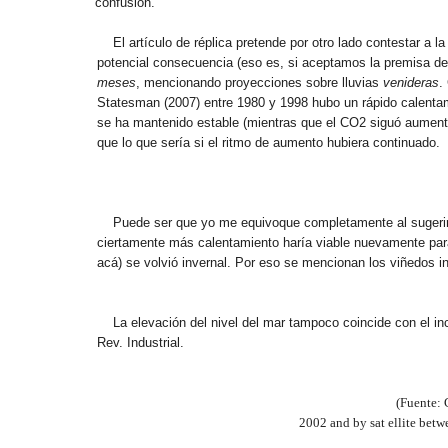
confusión.
El artículo de réplica pretende por otro lado contestar a
potencial consecuencia (eso es, si aceptamos la premisa de
meses
, mencionando proyecciones sobre lluvias
venideras
.
Statesman (2007) entre 1980 y 1998 hubo un rápido calenta
se ha mantenido estable (mientras que el CO2 siguó aumenta
que lo que sería si el ritmo de aumento hubiera continuado.
Puede ser que yo me equivoque completamente al sugerir 
ciertamente más calentamiento haría viable nuevamente para 
acá) se volvió invernal. Por eso se mencionan los viñedos 
La elevación del nivel del mar tampoco coincide con el i
Rev. Industrial.
(Fuente: 
2002 and by sat ellite betw