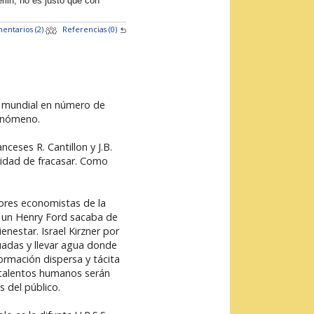
lin, no es justo que con
entarios (2)
Referencias (0)
el mundial en número de
fenómeno.
eses R. Cantillon y J.B.
ilidad de fracasar. Como
jores economistas de la
ue un Henry Ford sacaba de
enestar. Israel Kirzner por
uadas y llevar agua donde
formación dispersa y tácita
 talentos humanos serán
s del público.