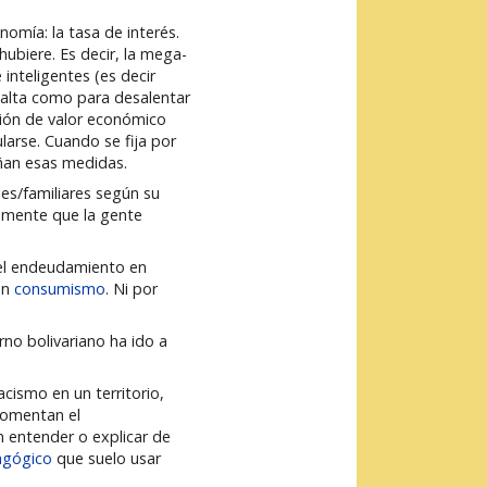
omía: la tasa de interés.
hubiere. Es decir, la mega-
nteligentes (es decir
 alta como para desalentar
ción de valor económico
larse. Cuando se fija por
ñan esas medidas.
les/familiares según su
samente que la gente
 el endeudamiento en
en
consumismo
. Ni por
no bolivariano ha ido a
cismo en un territorio,
 fomentan el
n entender o explicar de
agógico
que suelo usar