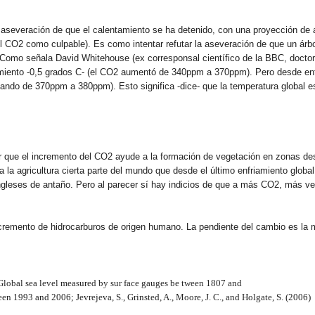
 la aseveración de que el calentamiento se ha detenido, con una proyección d
l CO2 como culpable). Es como intentar refutar la aseveración de que un árb
 Como señala David Whitehouse (ex corresponsal científico de la BBC, doctor
miento -0,5 grados C- (el CO2 aumentó de 340ppm a 370ppm). Pero desde ent
ndo de 370ppm a 380ppm). Esto significa -dice- que la temperatura global e
que el incremento del CO2 ayude a la formación de vegetación en zonas desé
la agricultura cierta parte del mundo que desde el último enfriamiento global
ingleses de antaño. Pero al parecer sí hay indicios de que a más CO2, más ve
ncremento de hidrocarburos de origen humano. La pendiente del cambio es la 
Global sea level measured by sur face gauges be tween 1807 and
een 1993 and 2006; Jevrejeva, S., Grinsted, A., Moore, J. C., and Holgate, S. (2006)