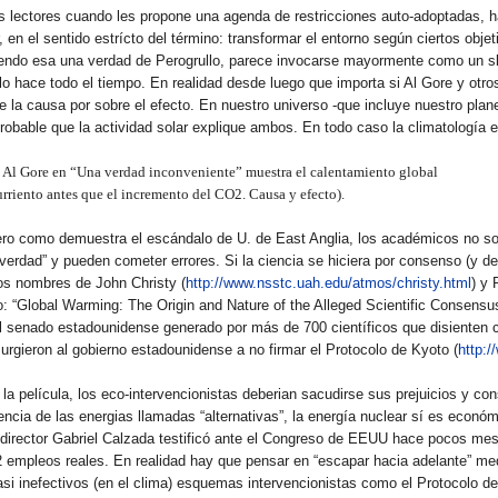
us lectores cuando les propone una agenda de restricciones auto-adoptadas, 
 en el sentido estrícto del término: transformar el entorno según ciertos obje
siendo esa una verdad de Perogrullo, parece invocarse mayormente como un s
o hace todo el tiempo. En realidad desde luego que importa si Al Gore y otro
de la causa por sobre el efecto. En nuestro universo -que incluye nuestro plane
obable que la actividad solar explique ambos. En todo caso la climatología e
a Al Gore en “Una verdad inconveniente” muestra el calentamiento global
rriento antes que el incremento del CO2. Causa y efecto).
 Pero como demuestra el escándalo de U. de East Anglia, los académicos no s
rdad” y pueden cometer errores. Si la ciencia se hiciera por consenso (y de
s nombres de John Christy (
http://www.nsstc.uah.edu/atmos/christy.html
) y 
o: “Global Warming: The Origin and Nature of the Alleged Scientific Consensu
 el senado estadounidense generado por más de 700 científicos que disienten c
 urgieron al gobierno estadounidense a no firmar el Protocolo de Kyoto (
http:/
la película, los eco-intervencionistas deberian sacudirse sus prejuicios y co
encia de las energias llamadas “alternativas”, la energía nuclear sí es económ
 director Gabriel Calzada testificó ante el Congreso de EEUU hace pocos me
2 empleos reales. En realidad hay que pensar en “escapar hacia adelante” me
si inefectivos (en el clima) esquemas intervencionistas como el Protocolo d