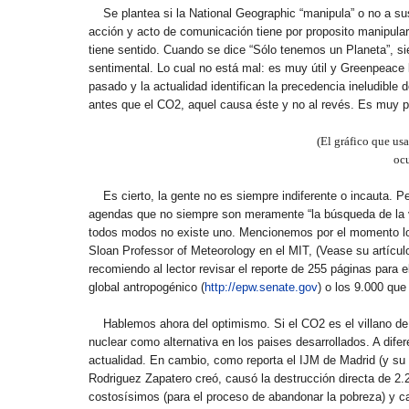
Se plantea si la National Geographic “manipula” o no a s
acción y acto de comunicación tiene por proposito manipular,
tiene sentido. Cuando se dice “Sólo tenemos un Planeta”, 
sentimental. Lo cual no está mal: es muy útil y Greenpeace l
pasado y la actualidad identifican la precedencia ineludible 
antes que el CO2, aquel causa éste y no al revés. Es muy pr
(El gráfico que us
ocu
Es cierto, la gente no es siempre indiferente o incauta.
agendas que no siempre son meramente “la búsqueda de la ve
todos modos no existe uno. Mencionemos por el momento lo
Sloan Professor of Meteorology en el MIT, (Vease su artícul
recomiendo al lector revisar el reporte de 255 páginas para
global antropogénico (
http://epw.senate.gov
) o los 9.000 que
Hablemos ahora del optimismo. Si el CO2 es el villano de 
nuclear como alternativa en los paises desarrollados. A difer
actualidad. En cambio, como reporta el IJM de Madrid (y su
Rodriguez Zapatero creó, causó la destrucción directa de 2.
costosísimos (para el proceso de abandonar la pobreza) y ca