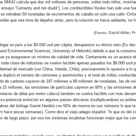
as NNUU calcula que dos mil millones de personas, sobre todo niños, morirían
 ensayo “Certainty and not doubt”). Los combustibles fósiles han sido una fu
se retiraban 50 toneladas de excrementos de caballo en sólo una calle -Oxfor
sible que sea hora de dejarlos atrás, pero la solución es hacia adelante, no 
David Abler, P
(Fuente:
legar un país a los $4.600 usd per cápita, desaparece su efecto neto (Es dec
 and Environmental Sciences, University of Helsinki) debido a que la conserv
 que ya aseguraron un mínimo de calidad de vida. Ciertamente es un avance 
toda clase de industrias se vuelve factible apenas pasados los $8.000 usd per
bertad de mercado (ver China, Irlanda, Chile), precisamente lo opuesto a lo 
 duplicó el número de camiones y automóviles y el total de millas conduci
 de carbono cayeron de 197 millones a 89 millones de toneladas, las de oxi
s a 15 millones, las emisiones de partículas cayeron en 80% y las emisiones
entavos de dólar por metro cúbico) también se vuelve factible con más desarrol
e su potencial extinción en algunos paises africanos (multiplicandose su pobla
abras del biólogo Garret Hardin) con 50% de merma en sus números lo que la 
om hace pocas semanas). Como dice el viejo adagio español: “lo que es del c
s de largo plazo: por eso los sistemas localistas funcionan mejor que los cent