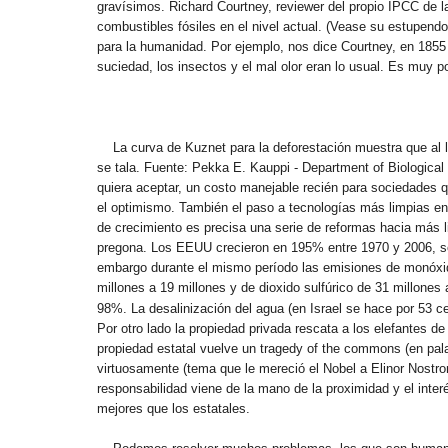
gravísimos. Richard Courtney, reviewer del propio IPCC de l
combustibles fósiles en el nivel actual. (Vease su estupendo
para la humanidad. Por ejemplo, nos dice Courtney, en 1855 
suciedad, los insectos y el mal olor eran lo usual. Es muy po
La curva de Kuznet para la deforestación muestra que al l
se tala. Fuente: Pekka E. Kauppi - Department of Biological
quiera aceptar, un costo manejable recién para sociedades
el optimismo. También el paso a tecnologías más limpias en 
de crecimiento es precisa una serie de reformas hacia más li
pregona. Los EEUU crecieron en 195% entre 1970 y 2006, se
embargo durante el mismo período las emisiones de monóxido
millones a 19 millones y de dioxido sulfúrico de 31 millone
98%.
La desalinización del agua (en Israel se hace por 53 c
Por otro lado la propiedad privada rescata a los elefantes d
propiedad estatal vuelve un tragedy of the commons (en pal
virtuosamente (tema que le mereció el Nobel a Elinor Nostr
responsabilidad viene de la mano de la proximidad y el interé
mejores que los estatales.