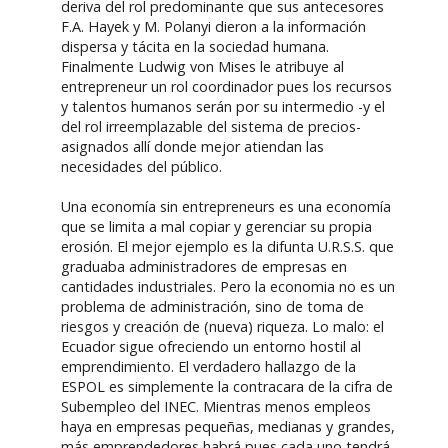
deriva del rol predominante que sus antecesores
F.A. Hayek y M. Polanyi dieron a la información
dispersa y tácita en la sociedad humana.
Finalmente Ludwig von Mises le atribuye al
entrepreneur un rol coordinador pues los recursos
y talentos humanos serán por su intermedio -y el
del rol irreemplazable del sistema de precios-
asignados allí donde mejor atiendan las
necesidades del público.
Una economía sin entrepreneurs es una economía
que se limita a mal copiar y gerenciar su propia
erosión. El mejor ejemplo es la difunta U.R.S.S. que
graduaba administradores de empresas en
cantidades industriales. Pero la economia no es un
problema de administración, sino de toma de
riesgos y creación de (nueva) riqueza. Lo malo: el
Ecuador sigue ofreciendo un entorno hostil al
emprendimiento. El verdadero hallazgo de la
ESPOL es simplemente la contracara de la cifra de
Subempleo del INEC. Mientras menos empleos
haya en empresas pequeñas, medianas y grandes,
más emprendedores habrá pues cada uno tendrá