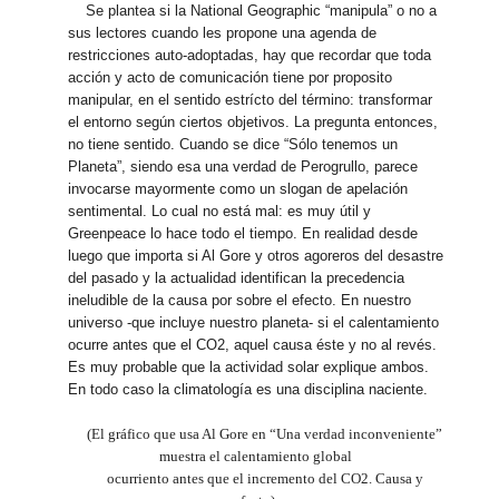
Se plantea si la National Geographic “manipula” o no a
sus lectores cuando les propone una agenda de
restricciones auto-adoptadas, hay que recordar que toda
acción y acto de comunicación tiene por proposito
manipular, en el sentido estrícto del término: transformar
el entorno según ciertos objetivos. La pregunta entonces,
no tiene sentido. Cuando se dice “Sólo tenemos un
Planeta”, siendo esa una verdad de Perogrullo, parece
invocarse mayormente como un slogan de apelación
sentimental. Lo cual no está mal: es muy útil y
Greenpeace lo hace todo el tiempo. En realidad desde
luego que importa si Al Gore y otros agoreros del desastre
del pasado y la actualidad identifican la precedencia
ineludible de la causa por sobre el efecto. En nuestro
universo -que incluye nuestro planeta- si el calentamiento
ocurre antes que el CO2, aquel causa éste y no al revés.
Es muy probable que la actividad solar explique ambos.
En todo caso la climatología es una disciplina naciente.
(El gráfico que usa Al Gore en “Una verdad inconveniente”
muestra el calentamiento global
ocurriento antes que el incremento del CO2. Causa y