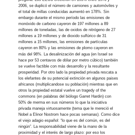
2006, se duplicó el número de camiones y automóviles y
el total de millas conducidas aumentó en 178%. Sin
embargo durante el mismo período las emisiones de
monóxido de carbono cayeron de 197 millones a 89
millones de toneladas, las de oxidos de nitrógeno de 27
millones a 19 millones y de dioxido sulfúrico de 31
millones a 15 millones, las emisiones de partículas
cayeron en 80% y las emisiones de plomo cayeron en
más del 98%.
La desalinización del agua (en Israel se
hace por 53 centavos de dólar por metro cúbico) también
se vuelve factible con más desarrollo y la resultante
prosperidad. Por otro lado la propiedad privada rescata a
los elefantes de su potencial extinción en algunos paises
africanos (multiplicandose su población) mientras que en
otros la propiedad estatal vuelve un tragedy of the
commons (en palabras del biólogo Garret Hardin) con
50% de merma en sus números lo que la iniciativa
privada maneja virtuosamente (tema que le mereció el
Nobel a Elinor Nostrom hace pocas semanas). Como dice
el viejo adagio español: “lo que es del común, es del
ningún”. La responsabilidad viene de la mano de la
proximidad y el interés de largo plazo: por eso los