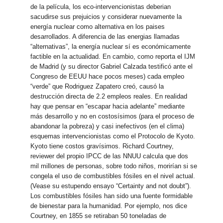
de la película, los eco-intervencionistas deberian
sacudirse sus prejuicios y considerar nuevamente la
energía nuclear como alternativa en los paises
desarrollados. A diferencia de las energias llamadas
“alternativas”, la energía nuclear sí es económicamente
factible en la actualidad. En cambio, como reporta el IJM
de Madrid (y su director Gabriel Calzada testificó ante el
Congreso de EEUU hace pocos meses) cada empleo
“verde” que Rodriguez Zapatero creó, causó la
destrucción directa de 2.2 empleos reales. En realidad
hay que pensar en “escapar hacia adelante” mediante
más desarrollo y no en costosísimos (para el proceso de
abandonar la pobreza) y casi inefectivos (en el clima)
esquemas intervencionistas como el Protocolo de Kyoto.
Kyoto tiene costos gravísimos. Richard Courtney,
reviewer del propio IPCC de las NNUU calcula que dos
mil millones de personas, sobre todo niños, morirían si se
congela el uso de combustibles fósiles en el nivel actual.
(Vease su estupendo ensayo “Certainty and not doubt”).
Los combustibles fósiles han sido una fuente formidable
de bienestar para la humanidad. Por ejemplo, nos dice
Courtney, en 1855 se retiraban 50 toneladas de