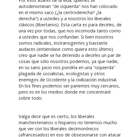
Por esos azares de la vida, quienes se
autodenominan "de izquierda" nos han colocado
en el mismo saco (¿la centroderecha? ¿la
derecha?) a ustedes y a nosotros los liberales
clásicos (libertarios). Esta carta es para decirles, de
una vez por todas, que nos incomoda tanto como
a ustedes que nos confundan. Si bien nosotros
somos radicales, instransigentes y bastante
audaces (entiendase como quiera esto último)
creo que nadie se ha detenido a decirles un par de
cosas que sólo nosotros podemos, ya que nadie,
en su sano juicio nos pondría en una "izquierda"
plagada de socialistas, ecologistas y otros
enemigos de Occidente y la civilización industrial.
En los fines podemos ser parientes muy cercanos,
pero es en los medios donde me concentraré
sobre todo.
Valga decir que es cierto, los liberales
manchesterianos o hispanos no tenemos mucho
que ver con los liberales decimonónicos
(afrancesados) en eso de obsesionarse con atacar