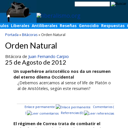
culos
Liberales
Antiliberales
Reseñas
Genocidio
Respuestas
Portada
»
Bitácoras
»
Orden Natural
Orden Natural
Bitácora de
Juan Fernando Carpio
25 de Agosto de 2012
Un superhéroe aristotélico nos da un resumen
del eterno dilema Occidental
¿Debemos acercarnos al sense of life de Platón o
al de Aristóteles, según este resumen?
Enlace permanente
Comentarios (
)
Referencias (0)
El régimen de Correa trata de combatir el