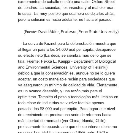
excrementos de caballo en sólo una calle -Oxford Street-
de Londres. La suciedad, los insectos y el mal olor eran
lo usual. Es muy posible que sea hora de dejarlos atrás,
pero la solución es hacia adelante, no hacia el pasado.
David Abler, Profesor, Penn State University)
(Fuente:
La curva de Kuznet para la deforestación muestra que
al llegar un país a los $4.600 usd per cápita, desaparece
su efecto neto (Es decir, se siembra más de lo que se
tala. Fuente: Pekka E. Kauppi - Department of Biological
and Environmental Sciences, University of Helsinki)
debido a que la conservación es, aunque no se lo quiera
aceptar, un costo manejable recién para sociedades que
ya aseguraron un mínimo de calidad de vida. Ciertamente
es un avance deseable, y una razón más para el
optimismo. También el paso a tecnologías más limpias en
toda clase de industrias se vuelve factible apenas
pasados los $8.000 usd per cápita. Para lograr ese nivel
de crecimiento es precisa una serie de reformas hacia
más libertad de mercado (ver China, Irlanda, Chile),
precisamente lo opuesto a lo que el eco-intervencionismo
pregona. Los EEUU crecieron en 195% entre 1970 y