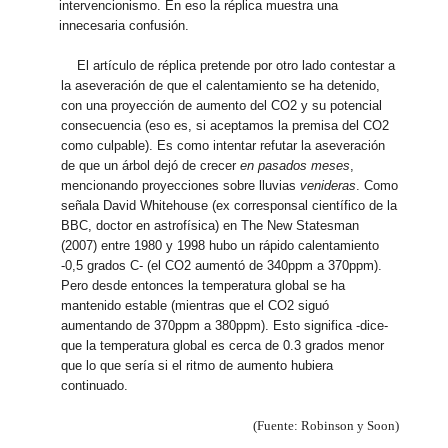
intervencionismo. En eso la réplica muestra una
innecesaria confusión.
El artículo de réplica pretende por otro lado contestar a
la aseveración de que el calentamiento se ha detenido,
con una proyección de aumento del CO2 y su potencial
consecuencia (eso es, si aceptamos la premisa del CO2
como culpable). Es como intentar refutar la aseveración
de que un árbol dejó de crecer
en pasados meses
,
mencionando proyecciones sobre lluvias
venideras
. Como
señala David Whitehouse (ex corresponsal científico de la
BBC, doctor en astrofísica) en The New Statesman
(2007) entre 1980 y 1998 hubo un rápido calentamiento
-0,5 grados C- (el CO2 aumentó de 340ppm a 370ppm).
Pero desde entonces la temperatura global se ha
mantenido estable (mientras que el CO2 siguó
aumentando de 370ppm a 380ppm). Esto significa -dice-
que la temperatura global es cerca de 0.3 grados menor
que lo que sería si el ritmo de aumento hubiera
continuado.
(Fuente: Robinson y Soon)