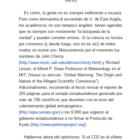
efecto).
Es cierto, la gente no es siempre indiferente o incauta.
Pero como demuestra el escándalo de U. de East Anglia,
los académicos no son tampoco ángeles: tienen agendas
que no siempre son meramente “la búsqueda de la
verdad” y pueden cometer errores. Si la ciencia se hiciera
por consenso (y desde luego, eso no es así) de todos
modos no existe uno. Mencionemos por el momento los
nombres de John Christy
(
http://www.nsstc.uah.edu/atmos/christy.html
) y Richard
Linzen, el Alfred P. Sloan Professor of Meteorology en el
MIT, (Vease su artículo: “Global Warming: The Origin and
Nature of the Alleged Scientific Consensus”).
Adicionalmente, recomiendo al lector revisar el reporte de
255 páginas para el senado estadounidense generado por
más de 700 científicos que disienten con la tesis del
calentamiento global antropogénico
(
http://epw.senate.gov
) o los 9.000 que urgieron al
gobierno estadounidense a no firmar el Protocolo de
Kyoto (
http://www.petitionproject.org/
)
Hablemos ahora del optimismo. Si el CO2 es el villano