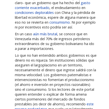
claro- que un gobierno que ha hecho del
gasto
corriente exacerbado
, el endeudamiento en
condiciones deplorables
con China y la pérdida de
libertad económica, espere de alguna manera que
eso no se revierta en
consumismo
. Ni por ejemplo
ni por incentivos esto podría ser así.
En un caso
aún más brutal
, se conoce que en
Venezuela más del 70% de ingresos petroleros
extraordinarios de su gobierno bolivariano ha ido
a parar a importaciones.
Lo que no han entendido ambos gobiernos es que
dinero no es riqueza. Sin instituciones sólidas que
aseguren el largoplacismo en un territorio,
necesariamente el dinero que ingrese saldrá con la
misma velocidad. Los gobiernos paternalistas e
intervencionistas no fomentan el produccionismo
(el ahorro e inversión en proyectos razonables)
sino el consumismo. Si los lectores de este portal
quieren entender o explicar de forma amena
ciertos pormenores del mercado de fondos
prestables (es decir de ahorro), recomiendo
este
recurso pedagógico
que suelo usar lateralmente