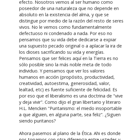
efecto. Nosotros vemos al ser humano como
poseedor de una naturaleza que no depende en
absoluto en la existencia del alma, y que se
distingue por medio de la razón del resto de seres
vivos. No le vemos como fundamentalmente
defectuoso ni condenado a nada. Por eso no
pensamos que su vida debe dedicarse a expiar
una supuesto pecado original o a aplacar la ira de
los dioses sacrificando su vida y energías.
Pensamos que ser felices aquí en la Tierra es no
sólo posible sino la más noble meta de todo
individuo. Y pensamos que ver los valores
humanos en acción (propósito, productividad,
creatividad, autoestima, generosidad, valor,
lealtad, etc) es fuente suficiente de felicidad. Es
por eso que el liberalismo es una doctrina de "vive
y deja vivir". Como dijo el gran libertario y literaro
H.L. Mencken "Puritanismo: el miedo insoportable
a que alguien, en alguna parte, sea feliz". ¿Siguen
siendo puritanos?
Ahora pasemos al plano de la Ética. Ahi es donde
nos topamos con otra diferencia entre ustedes y