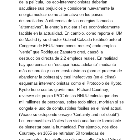
de la película, los eco-intervencionistas deberian
sacudirse sus prejuicios y considerar nuevamente la
energía nuclear como alternativa en los paises
desarrollados. A diferencia de las energias llamadas
“alternativas”, la energía nuclear sí es económicamente
factible en la actualidad. En cambio, como reporta el IJM
de Madrid (y su director Gabriel Calzada testificó ante el
Congreso de EEUU hace pocos meses) cada empleo
“verde” que Rodriguez Zapatero creó, causó la
destrucción directa de 2.2 empleos reales. En realidad
hay que pensar en “escapar hacia adelante” mediante
más desarrollo y no en costosísimos (para el proceso de
abandonar la pobreza) y casi inefectivos (en el clima)
esquemas intervencionistas como el Protocolo de Kyoto.
Kyoto tiene costos gravísimos. Richard Courtney,
reviewer del propio IPCC de las NNUU calcula que dos
mil millones de personas, sobre todo niños, morirían si se
congela el uso de combustibles fósiles en el nivel actual.
(Vease su estupendo ensayo “Certainty and not doubt”).
Los combustibles fósiles han sido una fuente formidable
de bienestar para la humanidad. Por ejemplo, nos dice
Courtney, en 1855 se retiraban 50 toneladas de
excrementos de caballo en sólo una calle -Oxford Street-