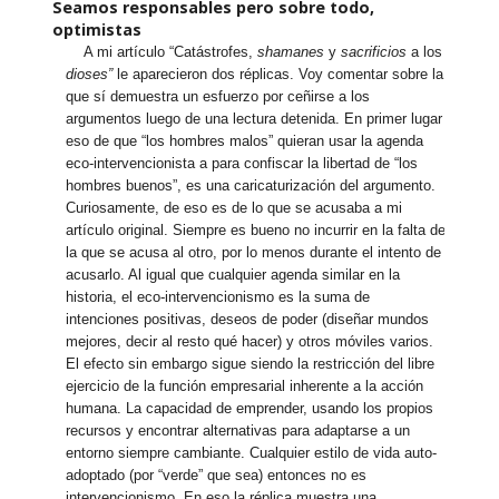
Seamos responsables pero sobre todo,
optimistas
A mi artículo “Catástrofes,
shamanes
y
sacrificios
a los
dioses”
le aparecieron dos réplicas. Voy comentar sobre la
que sí demuestra un esfuerzo por ceñirse a los
argumentos luego de una lectura detenida. En primer lugar
eso de que “los hombres malos” quieran usar la agenda
eco-intervencionista a para confiscar la libertad de “los
hombres buenos”, es una caricaturización del argumento.
Curiosamente, de eso es de lo que se acusaba a mi
artículo original. Siempre es bueno no incurrir en la falta de
la que se acusa al otro, por lo menos durante el intento de
acusarlo. Al igual que cualquier agenda similar en la
historia, el eco-intervencionismo es la suma de
intenciones positivas, deseos de poder (diseñar mundos
mejores, decir al resto qué hacer) y otros móviles varios.
El efecto sin embargo sigue siendo la restricción del libre
ejercicio de la función empresarial inherente a la acción
humana. La capacidad de emprender, usando los propios
recursos y encontrar alternativas para adaptarse a un
entorno siempre cambiante. Cualquier estilo de vida auto-
adoptado (por “verde” que sea) entonces no es
intervencionismo. En eso la réplica muestra una