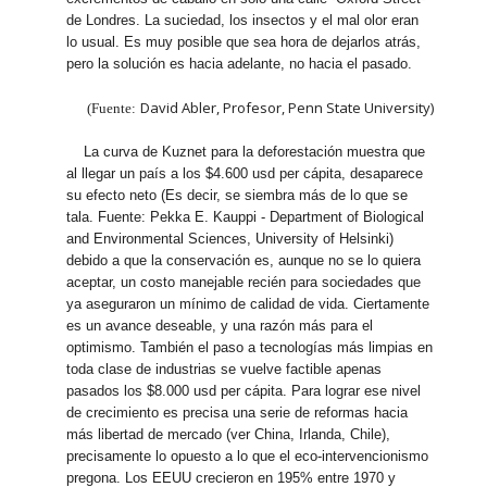
de Londres. La suciedad, los insectos y el mal olor eran
lo usual. Es muy posible que sea hora de dejarlos atrás,
pero la solución es hacia adelante, no hacia el pasado.
David Abler, Profesor, Penn State University)
(Fuente:
La curva de Kuznet para la deforestación muestra que
al llegar un país a los $4.600 usd per cápita, desaparece
su efecto neto (Es decir, se siembra más de lo que se
tala. Fuente: Pekka E. Kauppi - Department of Biological
and Environmental Sciences, University of Helsinki)
debido a que la conservación es, aunque no se lo quiera
aceptar, un costo manejable recién para sociedades que
ya aseguraron un mínimo de calidad de vida. Ciertamente
es un avance deseable, y una razón más para el
optimismo. También el paso a tecnologías más limpias en
toda clase de industrias se vuelve factible apenas
pasados los $8.000 usd per cápita. Para lograr ese nivel
de crecimiento es precisa una serie de reformas hacia
más libertad de mercado (ver China, Irlanda, Chile),
precisamente lo opuesto a lo que el eco-intervencionismo
pregona. Los EEUU crecieron en 195% entre 1970 y