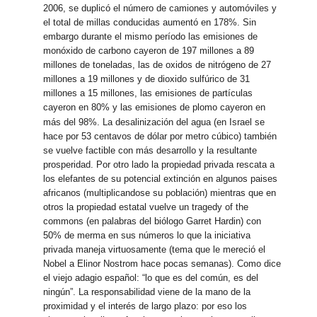
2006, se duplicó el número de camiones y automóviles y
el total de millas conducidas aumentó en 178%. Sin
embargo durante el mismo período las emisiones de
monóxido de carbono cayeron de 197 millones a 89
millones de toneladas, las de oxidos de nitrógeno de 27
millones a 19 millones y de dioxido sulfúrico de 31
millones a 15 millones, las emisiones de partículas
cayeron en 80% y las emisiones de plomo cayeron en
más del 98%.
La desalinización del agua (en Israel se
hace por 53 centavos de dólar por metro cúbico) también
se vuelve factible con más desarrollo y la resultante
prosperidad. Por otro lado la propiedad privada rescata a
los elefantes de su potencial extinción en algunos paises
africanos (multiplicandose su población) mientras que en
otros la propiedad estatal vuelve un tragedy of the
commons (en palabras del biólogo Garret Hardin) con
50% de merma en sus números lo que la iniciativa
privada maneja virtuosamente (tema que le mereció el
Nobel a Elinor Nostrom hace pocas semanas). Como dice
el viejo adagio español: “lo que es del común, es del
ningún”. La responsabilidad viene de la mano de la
proximidad y el interés de largo plazo: por eso los