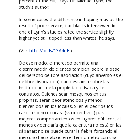
percent of the bill," says Dr. Michael Lynn, the
study's author.
In some cases the difference in tipping may be the
result of poor service, but blacks interviewed in
one of Lynn's studies rated the service slightly
higher yet still tipped less than whites, he says.
(Ver:
http://bit.ly/13A4dE
)
De ese modo, el mercado permite una
discriminación de clientes también, sobre la base
del derecho de libre asociación (cuyo anverso es el
de libre disociación) que descansa sobre las
instituciones de la propiedad privada y los
contratos. Quienes sean mezquinos en sus
propinas, serán peor atendidos y menos
bienvenidos en los locales. Si en el peor de los
casos eso no educara (via incentivos) para
mejores comportamientos en lugares públicos, al
menos evidenciaría que la calentura no está en las
sábanas: no se puede curar la fiebre forzando el
mercurio hacia abajo en el termómetro con una