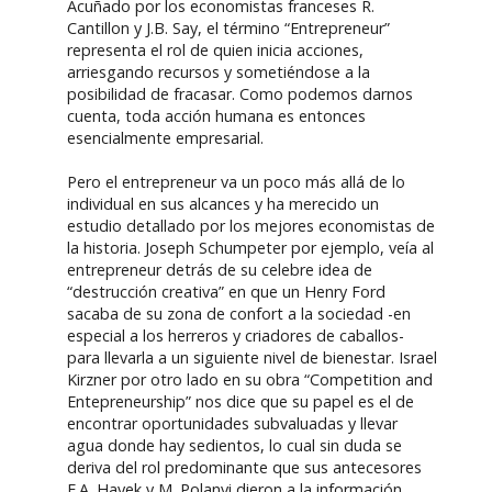
Acuñado por los economistas franceses R.
Cantillon y J.B. Say, el término “Entrepreneur”
representa el rol de quien inicia acciones,
arriesgando recursos y sometiéndose a la
posibilidad de fracasar. Como podemos darnos
cuenta, toda acción humana es entonces
esencialmente empresarial.
Pero el entrepreneur va un poco más allá de lo
individual en sus alcances y ha merecido un
estudio detallado por los mejores economistas de
la historia. Joseph Schumpeter por ejemplo, veía al
entrepreneur detrás de su celebre idea de
“destrucción creativa” en que un Henry Ford
sacaba de su zona de confort a la sociedad -en
especial a los herreros y criadores de caballos-
para llevarla a un siguiente nivel de bienestar. Israel
Kirzner por otro lado en su obra “Competition and
Entepreneurship” nos dice que su papel es el de
encontrar oportunidades subvaluadas y llevar
agua donde hay sedientos, lo cual sin duda se
deriva del rol predominante que sus antecesores
F.A. Hayek y M. Polanyi dieron a la información