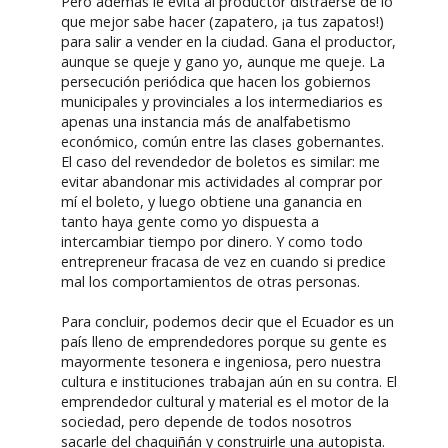
Pero además le evita al productor distraerse de lo
que mejor sabe hacer (zapatero, ¡a tus zapatos!)
para salir a vender en la ciudad. Gana el productor,
aunque se queje y gano yo, aunque me queje. La
persecución periódica que hacen los gobiernos
municipales y provinciales a los intermediarios es
apenas una instancia más de analfabetismo
económico, común entre las clases gobernantes.
El caso del revendedor de boletos es similar: me
evitar abandonar mis actividades al comprar por
mí el boleto, y luego obtiene una ganancia en
tanto haya gente como yo dispuesta a
intercambiar tiempo por dinero. Y como todo
entrepreneur fracasa de vez en cuando si predice
mal los comportamientos de otras personas.
Para concluir, podemos decir que el Ecuador es un
país lleno de emprendedores porque su gente es
mayormente tesonera e ingeniosa, pero nuestra
cultura e instituciones trabajan aún en su contra. El
emprendedor cultural y material es el motor de la
sociedad, pero depende de todos nosotros
sacarle del chaquiñán y construirle una autopista.