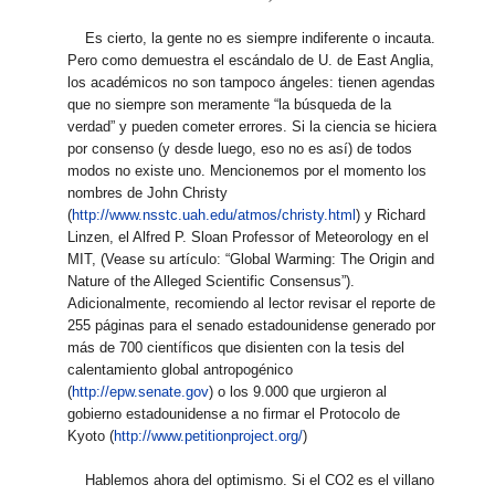
Es cierto, la gente no es siempre indiferente o incauta.
Pero como demuestra el escándalo de U. de East Anglia,
los académicos no son tampoco ángeles: tienen agendas
que no siempre son meramente “la búsqueda de la
verdad” y pueden cometer errores. Si la ciencia se hiciera
por consenso (y desde luego, eso no es así) de todos
modos no existe uno. Mencionemos por el momento los
nombres de John Christy
(
http://www.nsstc.uah.edu/atmos/christy.html
) y Richard
Linzen, el Alfred P. Sloan Professor of Meteorology en el
MIT, (Vease su artículo: “Global Warming: The Origin and
Nature of the Alleged Scientific Consensus”).
Adicionalmente, recomiendo al lector revisar el reporte de
255 páginas para el senado estadounidense generado por
más de 700 científicos que disienten con la tesis del
calentamiento global antropogénico
(
http://epw.senate.gov
) o los 9.000 que urgieron al
gobierno estadounidense a no firmar el Protocolo de
Kyoto (
http://www.petitionproject.org/
)
Hablemos ahora del optimismo. Si el CO2 es el villano