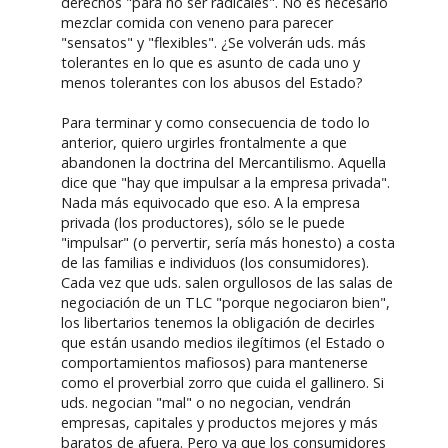
derechos "para no ser radicales". No es necesario
mezclar comida con veneno para parecer
"sensatos" y "flexibles". ¿Se volverán uds. más
tolerantes en lo que es asunto de cada uno y
menos tolerantes con los abusos del Estado?
Para terminar y como consecuencia de todo lo
anterior, quiero urgirles frontalmente a que
abandonen la doctrina del Mercantilismo. Aquella
dice que "hay que impulsar a la empresa privada".
Nada más equivocado que eso. A la empresa
privada (los productores), sólo se le puede
"impulsar" (o pervertir, sería más honesto) a costa
de las familias e individuos (los consumidores).
Cada vez que uds. salen orgullosos de las salas de
negociación de un TLC "porque negociaron bien",
los libertarios tenemos la obligación de decirles
que están usando medios ilegítimos (el Estado o
comportamientos mafiosos) para mantenerse
como el proverbial zorro que cuida el gallinero. Si
uds. negocian "mal" o no negocian, vendrán
empresas, capitales y productos mejores y más
baratos de afuera. Pero ya que los consumidores