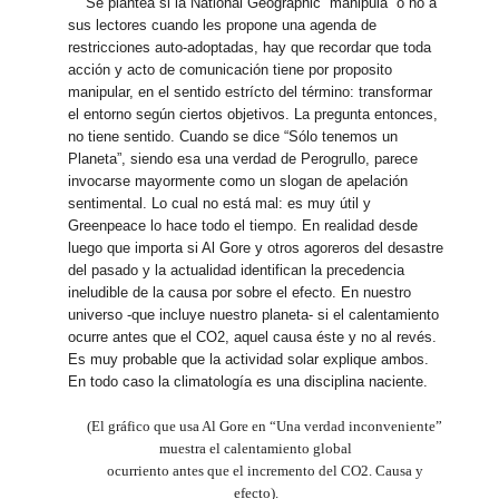
Se plantea si la National Geographic “manipula” o no a
sus lectores cuando les propone una agenda de
restricciones auto-adoptadas, hay que recordar que toda
acción y acto de comunicación tiene por proposito
manipular, en el sentido estrícto del término: transformar
el entorno según ciertos objetivos. La pregunta entonces,
no tiene sentido. Cuando se dice “Sólo tenemos un
Planeta”, siendo esa una verdad de Perogrullo, parece
invocarse mayormente como un slogan de apelación
sentimental. Lo cual no está mal: es muy útil y
Greenpeace lo hace todo el tiempo. En realidad desde
luego que importa si Al Gore y otros agoreros del desastre
del pasado y la actualidad identifican la precedencia
ineludible de la causa por sobre el efecto. En nuestro
universo -que incluye nuestro planeta- si el calentamiento
ocurre antes que el CO2, aquel causa éste y no al revés.
Es muy probable que la actividad solar explique ambos.
En todo caso la climatología es una disciplina naciente.
(El gráfico que usa Al Gore en “Una verdad inconveniente”
muestra el calentamiento global
ocurriento antes que el incremento del CO2. Causa y
efecto).