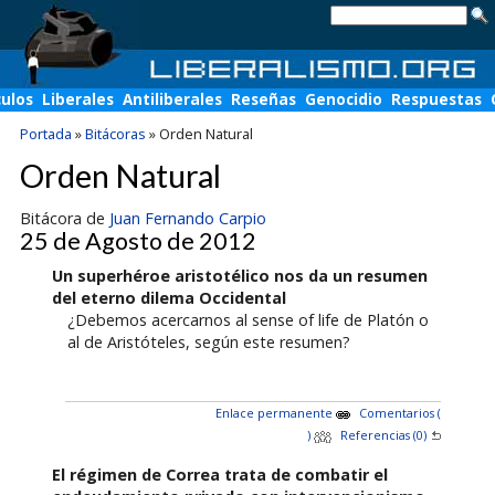
culos
Liberales
Antiliberales
Reseñas
Genocidio
Respuestas
Portada
»
Bitácoras
»
Orden Natural
Orden Natural
Bitácora de
Juan Fernando Carpio
25 de Agosto de 2012
Un superhéroe aristotélico nos da un resumen
del eterno dilema Occidental
¿Debemos acercarnos al sense of life de Platón o
al de Aristóteles, según este resumen?
Enlace permanente
Comentarios (
)
Referencias (0)
El régimen de Correa trata de combatir el