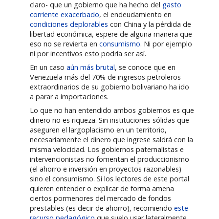
claro- que un gobierno que ha hecho del
gasto
corriente exacerbado
, el endeudamiento en
condiciones deplorables
con China y la pérdida de
libertad económica, espere de alguna manera que
eso no se revierta en
consumismo
. Ni por ejemplo
ni por incentivos esto podría ser así.
En un caso
aún más brutal
, se conoce que en
Venezuela más del 70% de ingresos petroleros
extraordinarios de su gobierno bolivariano ha ido
a parar a importaciones.
Lo que no han entendido ambos gobiernos es que
dinero no es riqueza. Sin instituciones sólidas que
aseguren el largoplacismo en un territorio,
necesariamente el dinero que ingrese saldrá con la
misma velocidad. Los gobiernos paternalistas e
intervencionistas no fomentan el produccionismo
(el ahorro e inversión en proyectos razonables)
sino el consumismo. Si los lectores de este portal
quieren entender o explicar de forma amena
ciertos pormenores del mercado de fondos
prestables (es decir de ahorro), recomiendo
este
recurso pedagógico
que suelo usar lateralmente