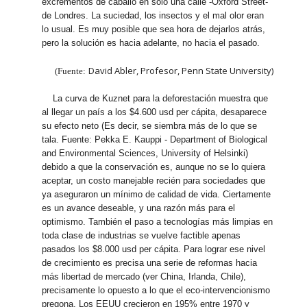
excrementos de caballo en sólo una calle -Oxford Street-
de Londres. La suciedad, los insectos y el mal olor eran
lo usual. Es muy posible que sea hora de dejarlos atrás,
pero la solución es hacia adelante, no hacia el pasado.
David Abler, Profesor, Penn State University)
(Fuente:
La curva de Kuznet para la deforestación muestra que
al llegar un país a los $4.600 usd per cápita, desaparece
su efecto neto (Es decir, se siembra más de lo que se
tala. Fuente: Pekka E. Kauppi - Department of Biological
and Environmental Sciences, University of Helsinki)
debido a que la conservación es, aunque no se lo quiera
aceptar, un costo manejable recién para sociedades que
ya aseguraron un mínimo de calidad de vida. Ciertamente
es un avance deseable, y una razón más para el
optimismo. También el paso a tecnologías más limpias en
toda clase de industrias se vuelve factible apenas
pasados los $8.000 usd per cápita. Para lograr ese nivel
de crecimiento es precisa una serie de reformas hacia
más libertad de mercado (ver China, Irlanda, Chile),
precisamente lo opuesto a lo que el eco-intervencionismo
pregona. Los EEUU crecieron en 195% entre 1970 y