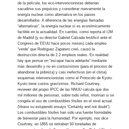
de la película, los eco-intervencionistas deberian
sacudirse sus prejuicios y considerar nuevamente la
energía nuclear como alternativa en los paises
desarrollados. A diferencia de las energias llamadas
“alternativas”, la energía nuclear sí es económicamente
factible en la actualidad. En cambio, como reporta el IJM
de Madrid (y su director Gabriel Calzada testificó ante el
Congreso de EEUU hace pocos meses) cada empleo
“verde” que Rodriguez Zapatero creó, causó la
destrucción directa de 2.2 empleos reales. En realidad
hay que pensar en “escapar hacia adelante” mediante
más desarrollo y no en costosísimos (para el proceso de
abandonar la pobreza) y casi inefectivos (en el clima)
esquemas intervencionistas como el Protocolo de Kyoto.
Kyoto tiene costos gravísimos. Richard Courtney,
reviewer del propio IPCC de las NNUU calcula que dos
mil millones de personas, sobre todo niños, morirían si se
congela el uso de combustibles fósiles en el nivel actual.
(Vease su estupendo ensayo “Certainty and not doubt”).
Los combustibles fósiles han sido una fuente formidable
de bienestar para la humanidad. Por ejemplo, nos dice
Courtney, en 1855 se retiraban 50 toneladas de