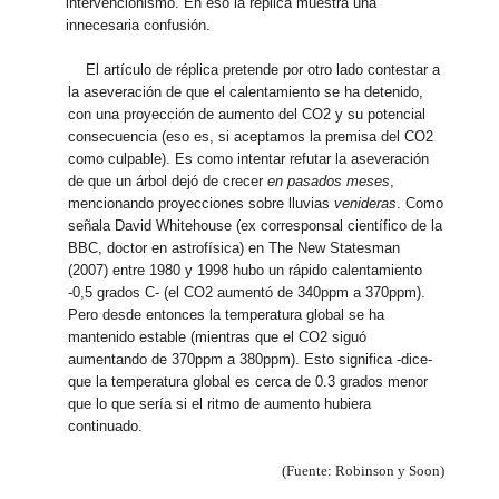
intervencionismo. En eso la réplica muestra una
innecesaria confusión.
El artículo de réplica pretende por otro lado contestar a
la aseveración de que el calentamiento se ha detenido,
con una proyección de aumento del CO2 y su potencial
consecuencia (eso es, si aceptamos la premisa del CO2
como culpable). Es como intentar refutar la aseveración
de que un árbol dejó de crecer
en pasados meses
,
mencionando proyecciones sobre lluvias
venideras
. Como
señala David Whitehouse (ex corresponsal científico de la
BBC, doctor en astrofísica) en The New Statesman
(2007) entre 1980 y 1998 hubo un rápido calentamiento
-0,5 grados C- (el CO2 aumentó de 340ppm a 370ppm).
Pero desde entonces la temperatura global se ha
mantenido estable (mientras que el CO2 siguó
aumentando de 370ppm a 380ppm). Esto significa -dice-
que la temperatura global es cerca de 0.3 grados menor
que lo que sería si el ritmo de aumento hubiera
continuado.
(Fuente: Robinson y Soon)