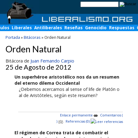
culos
Liberales
Antiliberales
Reseñas
Genocidio
Respuestas
Portada
»
Bitácoras
»
Orden Natural
Orden Natural
Bitácora de
Juan Fernando Carpio
25 de Agosto de 2012
Un superhéroe aristotélico nos da un resumen
del eterno dilema Occidental
¿Debemos acercarnos al sense of life de Platón o
al de Aristóteles, según este resumen?
Enlace permanente
Comentarios (
)
Referencias (0)
El régimen de Correa trata de combatir el