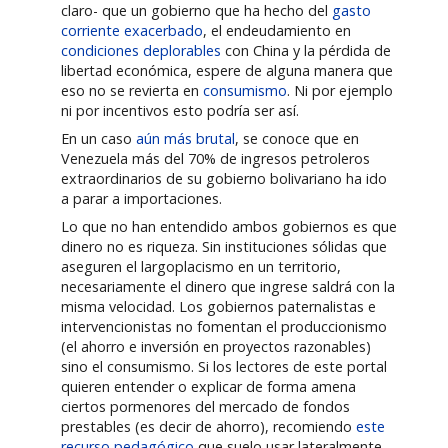
claro- que un gobierno que ha hecho del
gasto
corriente exacerbado
, el endeudamiento en
condiciones deplorables
con China y la pérdida de
libertad económica, espere de alguna manera que
eso no se revierta en
consumismo
. Ni por ejemplo
ni por incentivos esto podría ser así.
En un caso
aún más brutal
, se conoce que en
Venezuela más del 70% de ingresos petroleros
extraordinarios de su gobierno bolivariano ha ido
a parar a importaciones.
Lo que no han entendido ambos gobiernos es que
dinero no es riqueza. Sin instituciones sólidas que
aseguren el largoplacismo en un territorio,
necesariamente el dinero que ingrese saldrá con la
misma velocidad. Los gobiernos paternalistas e
intervencionistas no fomentan el produccionismo
(el ahorro e inversión en proyectos razonables)
sino el consumismo. Si los lectores de este portal
quieren entender o explicar de forma amena
ciertos pormenores del mercado de fondos
prestables (es decir de ahorro), recomiendo
este
recurso pedagógico
que suelo usar lateralmente