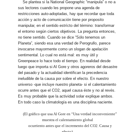
Se plantea si la National Geographic “manipula” o no a
sus lectores cuando les propone una agenda de
restricciones auto-adoptadas, hay que recordar que toda
acción y acto de comunicación tiene por proposito
manipular, en el sentido estrícto del término: transformar
el entorno según ciertos objetivos. La pregunta entonces,
no tiene sentido. Cuando se dice “Sólo tenemos un
Planeta”, siendo esa una verdad de Perogrullo, parece
invocarse mayormente como un slogan de apelación
sentimental. Lo cual no está mal: es muy útil y
Greenpeace lo hace todo el tiempo. En realidad desde
luego que importa si Al Gore y otros agoreros del desastre
del pasado y la actualidad identifican la precedencia
ineludible de la causa por sobre el efecto. En nuestro
universo -que incluye nuestro planeta- si el calentamiento
ocurre antes que el CO2, aquel causa éste y no al revés.
Es muy probable que la actividad solar explique ambos.
En todo caso la climatología es una disciplina naciente.
(El gráfico que usa Al Gore en “Una verdad inconveniente”
muestra el calentamiento global
ocurriento antes que el incremento del CO2. Causa y
efecto).