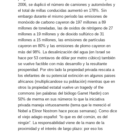
2006, se duplicó el número de camiones y automóviles y
el total de millas conducidas aumentó en 178%. Sin
embargo durante el mismo período las emisiones de
monóxido de carbono cayeron de 197 millones a 89
millones de toneladas, las de oxidos de nitrógeno de 27
millones a 19 millones y de dioxido sulfúrico de 31
millones a 15 millones, las emisiones de partículas
cayeron en 80% y las emisiones de plomo cayeron en
más del 98%.
La desalinización del agua (en Israel se
hace por 53 centavos de dólar por metro cúbico) también
se vuelve factible con más desarrollo y la resultante
prosperidad. Por otro lado la propiedad privada rescata a
los elefantes de su potencial extinción en algunos paises
africanos (multiplicandose su población) mientras que en
otros la propiedad estatal vuelve un tragedy of the
commons (en palabras del biólogo Garret Hardin) con
50% de merma en sus números lo que la iniciativa
privada maneja virtuosamente (tema que le mereció el
Nobel a Elinor Nostrom hace pocas semanas). Como dice
el viejo adagio español: “lo que es del común, es del
ningún”. La responsabilidad viene de la mano de la
proximidad y el interés de largo plazo: por eso los