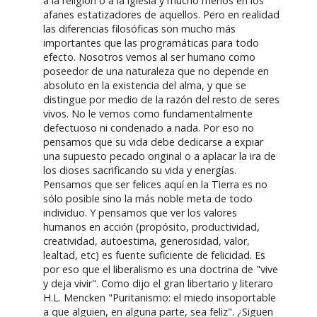
a la religión o a la iglesia y mucho menos en los
afanes estatizadores de aquellos. Pero en realidad
las diferencias filosóficas son mucho más
importantes que las programáticas para todo
efecto. Nosotros vemos al ser humano como
poseedor de una naturaleza que no depende en
absoluto en la existencia del alma, y que se
distingue por medio de la razón del resto de seres
vivos. No le vemos como fundamentalmente
defectuoso ni condenado a nada. Por eso no
pensamos que su vida debe dedicarse a expiar
una supuesto pecado original o a aplacar la ira de
los dioses sacrificando su vida y energías.
Pensamos que ser felices aquí en la Tierra es no
sólo posible sino la más noble meta de todo
individuo. Y pensamos que ver los valores
humanos en acción (propósito, productividad,
creatividad, autoestima, generosidad, valor,
lealtad, etc) es fuente suficiente de felicidad. Es
por eso que el liberalismo es una doctrina de "vive
y deja vivir". Como dijo el gran libertario y literaro
H.L. Mencken "Puritanismo: el miedo insoportable
a que alguien, en alguna parte, sea feliz". ¿Siguen