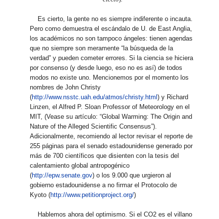
Es cierto, la gente no es siempre indiferente o incauta.
Pero como demuestra el escándalo de U. de East Anglia,
los académicos no son tampoco ángeles: tienen agendas
que no siempre son meramente “la búsqueda de la
verdad” y pueden cometer errores. Si la ciencia se hiciera
por consenso (y desde luego, eso no es así) de todos
modos no existe uno. Mencionemos por el momento los
nombres de John Christy
(
http://www.nsstc.uah.edu/atmos/christy.html
) y Richard
Linzen, el Alfred P. Sloan Professor of Meteorology en el
MIT, (Vease su artículo: “Global Warming: The Origin and
Nature of the Alleged Scientific Consensus”).
Adicionalmente, recomiendo al lector revisar el reporte de
255 páginas para el senado estadounidense generado por
más de 700 científicos que disienten con la tesis del
calentamiento global antropogénico
(
http://epw.senate.gov
) o los 9.000 que urgieron al
gobierno estadounidense a no firmar el Protocolo de
Kyoto (
http://www.petitionproject.org/
)
Hablemos ahora del optimismo. Si el CO2 es el villano