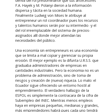
deriva del rol predominante que sus antecesores
F.A. Hayek y M. Polanyi dieron a la información
dispersa y tácita en la sociedad humana.
Finalmente Ludwig von Mises le atribuye al
entrepreneur un rol coordinador pues los recursos
y talentos humanos serán por su intermedio -y el
del rol irreemplazable del sistema de precios-
asignados allí donde mejor atiendan las
necesidades del público.
Una economía sin entrepreneurs es una economía
que se limita a mal copiar y gerenciar su propia
erosión. El mejor ejemplo es la difunta U.R.S.S. que
graduaba administradores de empresas en
cantidades industriales. Pero la economia no es un
problema de administración, sino de toma de
riesgos y creación de (nueva) riqueza. Lo malo: el
Ecuador sigue ofreciendo un entorno hostil al
emprendimiento. El verdadero hallazgo de la
ESPOL es simplemente la contracara de la cifra de
Subempleo del INEC. Mientras menos empleos
haya en empresas pequeñas, medianas y grandes,
más emprendedores habrá pues cada uno tendrá