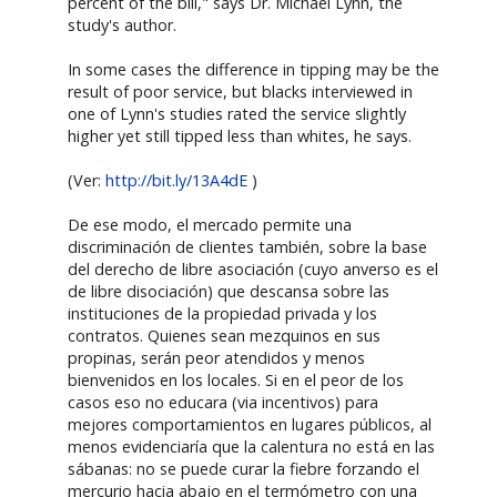
percent of the bill," says Dr. Michael Lynn, the
study's author.
In some cases the difference in tipping may be the
result of poor service, but blacks interviewed in
one of Lynn's studies rated the service slightly
higher yet still tipped less than whites, he says.
(Ver:
http://bit.ly/13A4dE
)
De ese modo, el mercado permite una
discriminación de clientes también, sobre la base
del derecho de libre asociación (cuyo anverso es el
de libre disociación) que descansa sobre las
instituciones de la propiedad privada y los
contratos. Quienes sean mezquinos en sus
propinas, serán peor atendidos y menos
bienvenidos en los locales. Si en el peor de los
casos eso no educara (via incentivos) para
mejores comportamientos en lugares públicos, al
menos evidenciaría que la calentura no está en las
sábanas: no se puede curar la fiebre forzando el
mercurio hacia abajo en el termómetro con una