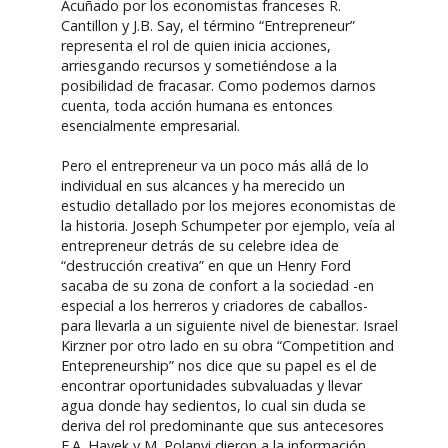
Acuñado por los economistas franceses R.
Cantillon y J.B. Say, el término “Entrepreneur”
representa el rol de quien inicia acciones,
arriesgando recursos y sometiéndose a la
posibilidad de fracasar. Como podemos darnos
cuenta, toda acción humana es entonces
esencialmente empresarial.
Pero el entrepreneur va un poco más allá de lo
individual en sus alcances y ha merecido un
estudio detallado por los mejores economistas de
la historia. Joseph Schumpeter por ejemplo, veía al
entrepreneur detrás de su celebre idea de
“destrucción creativa” en que un Henry Ford
sacaba de su zona de confort a la sociedad -en
especial a los herreros y criadores de caballos-
para llevarla a un siguiente nivel de bienestar. Israel
Kirzner por otro lado en su obra “Competition and
Entepreneurship” nos dice que su papel es el de
encontrar oportunidades subvaluadas y llevar
agua donde hay sedientos, lo cual sin duda se
deriva del rol predominante que sus antecesores
F.A. Hayek y M. Polanyi dieron a la información