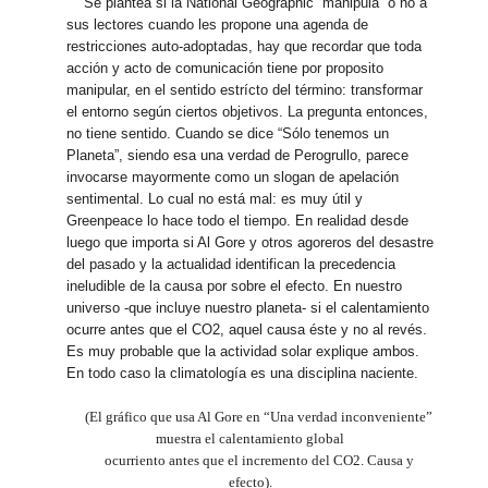
Se plantea si la National Geographic “manipula” o no a
sus lectores cuando les propone una agenda de
restricciones auto-adoptadas, hay que recordar que toda
acción y acto de comunicación tiene por proposito
manipular, en el sentido estrícto del término: transformar
el entorno según ciertos objetivos. La pregunta entonces,
no tiene sentido. Cuando se dice “Sólo tenemos un
Planeta”, siendo esa una verdad de Perogrullo, parece
invocarse mayormente como un slogan de apelación
sentimental. Lo cual no está mal: es muy útil y
Greenpeace lo hace todo el tiempo. En realidad desde
luego que importa si Al Gore y otros agoreros del desastre
del pasado y la actualidad identifican la precedencia
ineludible de la causa por sobre el efecto. En nuestro
universo -que incluye nuestro planeta- si el calentamiento
ocurre antes que el CO2, aquel causa éste y no al revés.
Es muy probable que la actividad solar explique ambos.
En todo caso la climatología es una disciplina naciente.
(El gráfico que usa Al Gore en “Una verdad inconveniente”
muestra el calentamiento global
ocurriento antes que el incremento del CO2. Causa y
efecto).