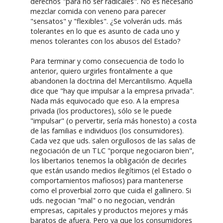
derechos "para no ser radicales". No es necesario
mezclar comida con veneno para parecer
"sensatos" y "flexibles". ¿Se volverán uds. más
tolerantes en lo que es asunto de cada uno y
menos tolerantes con los abusos del Estado?
Para terminar y como consecuencia de todo lo
anterior, quiero urgirles frontalmente a que
abandonen la doctrina del Mercantilismo. Aquella
dice que "hay que impulsar a la empresa privada".
Nada más equivocado que eso. A la empresa
privada (los productores), sólo se le puede
"impulsar" (o pervertir, sería más honesto) a costa
de las familias e individuos (los consumidores).
Cada vez que uds. salen orgullosos de las salas de
negociación de un TLC "porque negociaron bien",
los libertarios tenemos la obligación de decirles
que están usando medios ilegítimos (el Estado o
comportamientos mafiosos) para mantenerse
como el proverbial zorro que cuida el gallinero. Si
uds. negocian "mal" o no negocian, vendrán
empresas, capitales y productos mejores y más
baratos de afuera. Pero ya que los consumidores