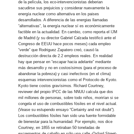
de la película, los eco-intervencionistas deberian
sacudirse sus prejuicios y considerar nuevamente la
energía nuclear como alternativa en los paises
desarrollados. A diferencia de las energias llamadas
“alternativas”, la energía nuclear sí es económicamente
factible en la actualidad. En cambio, como reporta el IJM
de Madrid (y su director Gabriel Calzada testificó ante el
Congreso de EEUU hace pocos meses) cada empleo
“verde” que Rodriguez Zapatero creó, causó la
destrucción directa de 2.2 empleos reales. En realidad
hay que pensar en “escapar hacia adelante” mediante
más desarrollo y no en costosísimos (para el proceso de
abandonar la pobreza) y casi inefectivos (en el clima)
esquemas intervencionistas como el Protocolo de Kyoto.
Kyoto tiene costos gravísimos. Richard Courtney,
reviewer del propio IPCC de las NNUU calcula que dos
mil millones de personas, sobre todo niños, morirían si se
congela el uso de combustibles fósiles en el nivel actual.
(Vease su estupendo ensayo “Certainty and not doubt”).
Los combustibles fósiles han sido una fuente formidable
de bienestar para la humanidad. Por ejemplo, nos dice
Courtney, en 1855 se retiraban 50 toneladas de
excrementos de caballo en sólo una calle -Oxford Street-