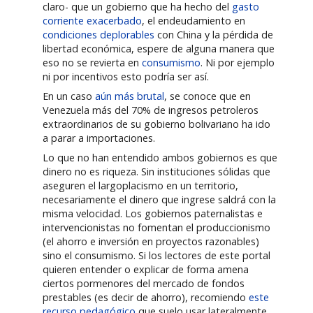
claro- que un gobierno que ha hecho del
gasto
corriente exacerbado
, el endeudamiento en
condiciones deplorables
con China y la pérdida de
libertad económica, espere de alguna manera que
eso no se revierta en
consumismo
. Ni por ejemplo
ni por incentivos esto podría ser así.
En un caso
aún más brutal
, se conoce que en
Venezuela más del 70% de ingresos petroleros
extraordinarios de su gobierno bolivariano ha ido
a parar a importaciones.
Lo que no han entendido ambos gobiernos es que
dinero no es riqueza. Sin instituciones sólidas que
aseguren el largoplacismo en un territorio,
necesariamente el dinero que ingrese saldrá con la
misma velocidad. Los gobiernos paternalistas e
intervencionistas no fomentan el produccionismo
(el ahorro e inversión en proyectos razonables)
sino el consumismo. Si los lectores de este portal
quieren entender o explicar de forma amena
ciertos pormenores del mercado de fondos
prestables (es decir de ahorro), recomiendo
este
recurso pedagógico
que suelo usar lateralmente