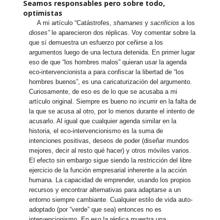
Seamos responsables pero sobre todo,
optimistas
A mi artículo “Catástrofes,
shamanes
y
sacrificios
a los
dioses”
le aparecieron dos réplicas. Voy comentar sobre la
que sí demuestra un esfuerzo por ceñirse a los
argumentos luego de una lectura detenida. En primer lugar
eso de que “los hombres malos” quieran usar la agenda
eco-intervencionista a para confiscar la libertad de “los
hombres buenos”, es una caricaturización del argumento.
Curiosamente, de eso es de lo que se acusaba a mi
artículo original. Siempre es bueno no incurrir en la falta de
la que se acusa al otro, por lo menos durante el intento de
acusarlo. Al igual que cualquier agenda similar en la
historia, el eco-intervencionismo es la suma de
intenciones positivas, deseos de poder (diseñar mundos
mejores, decir al resto qué hacer) y otros móviles varios.
El efecto sin embargo sigue siendo la restricción del libre
ejercicio de la función empresarial inherente a la acción
humana. La capacidad de emprender, usando los propios
recursos y encontrar alternativas para adaptarse a un
entorno siempre cambiante. Cualquier estilo de vida auto-
adoptado (por “verde” que sea) entonces no es
intervencionismo. En eso la réplica muestra una