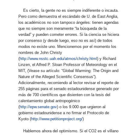
Es cierto, la gente no es siempre indiferente o incauta.
Pero como demuestra el escándalo de U. de East Anglia,
los académicos no son tampoco ángeles: tienen agendas
que no siempre son meramente “la búsqueda de la
verdad” y pueden cometer errores. Si la ciencia se hiciera
por consenso (y desde luego, eso no es así) de todos
modos no existe uno. Mencionemos por el momento los
nombres de John Christy
(
http://www.nsstc.uah.edu/atmos/christy.html
) y Richard
Linzen, el Alfred P. Sloan Professor of Meteorology en el
MIT, (Vease su artículo: “Global Warming: The Origin and
Nature of the Alleged Scientific Consensus”).
Adicionalmente, recomiendo al lector revisar el reporte de
255 páginas para el senado estadounidense generado por
más de 700 científicos que disienten con la tesis del
calentamiento global antropogénico
(
http://epw.senate.gov
) o los 9.000 que urgieron al
gobierno estadounidense a no firmar el Protocolo de
Kyoto (
http://www.petitionproject.org/
)
Hablemos ahora del optimismo. Si el CO2 es el villano