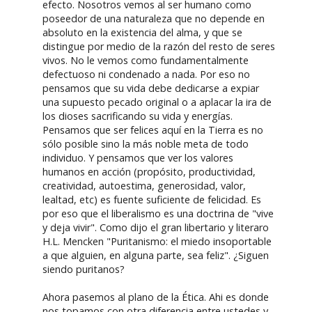
efecto. Nosotros vemos al ser humano como
poseedor de una naturaleza que no depende en
absoluto en la existencia del alma, y que se
distingue por medio de la razón del resto de seres
vivos. No le vemos como fundamentalmente
defectuoso ni condenado a nada. Por eso no
pensamos que su vida debe dedicarse a expiar
una supuesto pecado original o a aplacar la ira de
los dioses sacrificando su vida y energías.
Pensamos que ser felices aquí en la Tierra es no
sólo posible sino la más noble meta de todo
individuo. Y pensamos que ver los valores
humanos en acción (propósito, productividad,
creatividad, autoestima, generosidad, valor,
lealtad, etc) es fuente suficiente de felicidad. Es
por eso que el liberalismo es una doctrina de "vive
y deja vivir". Como dijo el gran libertario y literaro
H.L. Mencken "Puritanismo: el miedo insoportable
a que alguien, en alguna parte, sea feliz". ¿Siguen
siendo puritanos?
Ahora pasemos al plano de la Ética. Ahi es donde
nos topamos con otra diferencia entre ustedes y