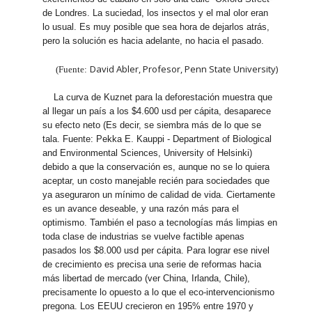
de Londres. La suciedad, los insectos y el mal olor eran
lo usual. Es muy posible que sea hora de dejarlos atrás,
pero la solución es hacia adelante, no hacia el pasado.
David Abler, Profesor, Penn State University)
(Fuente:
La curva de Kuznet para la deforestación muestra que
al llegar un país a los $4.600 usd per cápita, desaparece
su efecto neto (Es decir, se siembra más de lo que se
tala. Fuente: Pekka E. Kauppi - Department of Biological
and Environmental Sciences, University of Helsinki)
debido a que la conservación es, aunque no se lo quiera
aceptar, un costo manejable recién para sociedades que
ya aseguraron un mínimo de calidad de vida. Ciertamente
es un avance deseable, y una razón más para el
optimismo. También el paso a tecnologías más limpias en
toda clase de industrias se vuelve factible apenas
pasados los $8.000 usd per cápita. Para lograr ese nivel
de crecimiento es precisa una serie de reformas hacia
más libertad de mercado (ver China, Irlanda, Chile),
precisamente lo opuesto a lo que el eco-intervencionismo
pregona. Los EEUU crecieron en 195% entre 1970 y