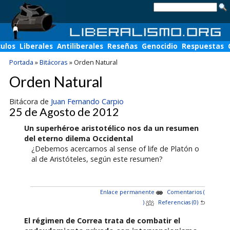
culos
Liberales
Antiliberales
Reseñas
Genocidio
Respuestas
Portada
»
Bitácoras
»
Orden Natural
Orden Natural
Bitácora de
Juan Fernando Carpio
25 de Agosto de 2012
Un superhéroe aristotélico nos da un resumen
del eterno dilema Occidental
¿Debemos acercarnos al sense of life de Platón o
al de Aristóteles, según este resumen?
Enlace permanente
Comentarios (
)
Referencias (0)
El régimen de Correa trata de combatir el