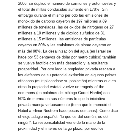
2006, se duplicó el número de camiones y automóviles y
el total de millas conducidas aumentó en 178%. Sin
embargo durante el mismo período las emisiones de
monóxido de carbono cayeron de 197 millones a 89
millones de toneladas, las de oxidos de nitrógeno de 27
millones a 19 millones y de dioxido sulfúrico de 31
millones a 15 millones, las emisiones de partículas
cayeron en 80% y las emisiones de plomo cayeron en
más del 98%.
La desalinización del agua (en Israel se
hace por 53 centavos de dólar por metro cúbico) también
se vuelve factible con más desarrollo y la resultante
prosperidad. Por otro lado la propiedad privada rescata a
los elefantes de su potencial extinción en algunos paises
africanos (multiplicandose su población) mientras que en
otros la propiedad estatal vuelve un tragedy of the
commons (en palabras del biólogo Garret Hardin) con
50% de merma en sus números lo que la iniciativa
privada maneja virtuosamente (tema que le mereció el
Nobel a Elinor Nostrom hace pocas semanas). Como dice
el viejo adagio español: “lo que es del común, es del
ningún”. La responsabilidad viene de la mano de la
proximidad y el interés de largo plazo: por eso los