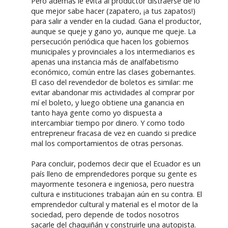
Pero además le evita al productor distraerse de lo
que mejor sabe hacer (zapatero, ¡a tus zapatos!)
para salir a vender en la ciudad. Gana el productor,
aunque se queje y gano yo, aunque me queje. La
persecución periódica que hacen los gobiernos
municipales y provinciales a los intermediarios es
apenas una instancia más de analfabetismo
económico, común entre las clases gobernantes.
El caso del revendedor de boletos es similar: me
evitar abandonar mis actividades al comprar por
mí el boleto, y luego obtiene una ganancia en
tanto haya gente como yo dispuesta a
intercambiar tiempo por dinero. Y como todo
entrepreneur fracasa de vez en cuando si predice
mal los comportamientos de otras personas.
Para concluir, podemos decir que el Ecuador es un
país lleno de emprendedores porque su gente es
mayormente tesonera e ingeniosa, pero nuestra
cultura e instituciones trabajan aún en su contra. El
emprendedor cultural y material es el motor de la
sociedad, pero depende de todos nosotros
sacarle del chaquiñán y construirle una autopista.